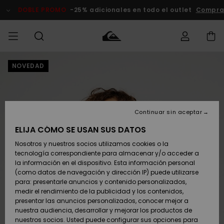
Pasar
a
DOBLE PROMO
-25% adicionales en todo el outlet
Compra
la
información
del
producto
NOVEDAD
Accede a tu
HOMBRE
Ropa
Ropa
Shop
Surf Shop
Tienda
Outlet
pedido
Hombre
Snow
Hombre
Hombre
NIÑO
Envio
Accesorios
Accesorios
Novedades
Continuar sin aceptar
Surf Shop
Outlet
MUJER
Niño
Tienda
Niños
Devoluciones
ELIJA CÓMO SE USAN SUS DATOS
Snow Niños
Zapatos y
Zapatos y
Destacados
Nosotros y nuestros socios utilizamos cookies o la
chanclas
chanclas
SURF
tecnología correspondiente para almacenar y/o acceder a
Pago
Highlights
Outlet
la información en el dispositivo. Esta información personal
Tienda
Mujer
(como datos de navegación y dirección IP) puede utilizarse
Snow
SNOW
Snow Mujer
Tarjeta de
para: presentarle anuncios y contenido personalizados,
Surf
Surf
regalo
medir el rendimiento de la publicidad y los contenidos,
Comunidad
presentar las anuncios personalizados, conocer mejor a
DOBLE
nuestra audiencia, desarrollar y mejorar los productos de
Destacados
PROMO
Quiksilver
Snow
Snow
nuestros socios. Usted puede configurar sus opciones para