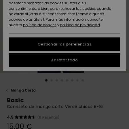
Freedom
aceptar o rechazar las cookies sujetas a su
consentimiento, o bien, para rechazar las cookies cuando
Comunidad
AYUDA &
no están sujetas a su consentimiento (como algunas
Protección de
Novedades
Novedades
CONTACTO
cookies de análisis). Para más información, consulte
datos
nuestra
política de cookies
y
política de privacidad
personales
SOSTENIBILIDAD
Destacados
Destacados
Guía de tallas
Gestionar las preferencias
TIENDAS
Inicia una
Aceptar todo
QUIKSILVER APP
conversación
para obtener
la respuesta
LISTA DE
más rápida a
FAVORITOS
tu pregunta.
Manga Corta
Iniciar una
Basic
conversación
Camiseta de manga corta Verde chicos 8-16
Encuentra
respuestas a
4.9
(8 Reseñas)
las preguntas
15,00 €
más