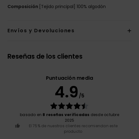
Composición
[Tejido principal] 100% algodón
Envíos y Devoluciones
Reseñas de los clientes
Puntuación media
4.9
/5
basado en
8 reseñas verificadas
desde octubre
2025
El 75% de nuestros clientes recomiendan este
producto