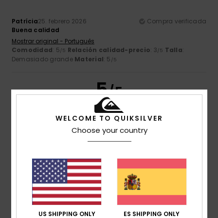
Patrícia
25. febrero 2026
Compra verificada
Buena calidad
Mostrar original - Português
Comodidad
: 5
Relación calidad-precio
: 3
Talla
:
/5
/5
Demasiado grande
Material
: 5
/5
5
/5
WELCOME TO QUIKSILVER
Choose your country
Client anonyme vérifié
25. enero 2026
Compra verificada
Buena calidad y diseño
Comodidad
: 5
Relación calidad-precio
: 5
Talla
:
/5
/5
Demasiado grande
Material
: 4
Color
: 5
/5
/5
Recomiendo este producto
5
/5
US SHIPPING ONLY
ES SHIPPING ONLY