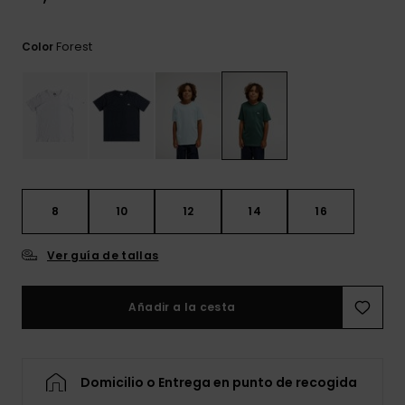
frecuentes y
accede a
nuestro
Forest
Color
formulario de
contacto.
Consultar
las FAQ
8
10
12
14
16
Ver guía de tallas
Añadir a la cesta
Domicilio o Entrega en punto de recogida