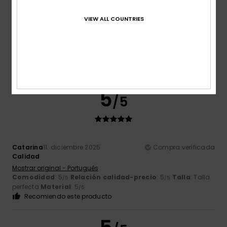
VIEW ALL COUNTRIES
Edurne
15. diciembre 2025
Compra verificada
Modelo clásico y cómodo
Comodidad
: 5
Relación calidad-precio
: 5
Talla
: Talla
/5
/5
perfecta
Color
: 5
/5
Recomiendo este producto
5
/5
Catarina
11. diciembre 2025
Compra verificada
Calidad
Mostrar original - Português
Comodidad
: 5
Relación calidad-precio
: 5
Talla
: Talla
/5
/5
perfecta
Material
: 5
/5
Recomiendo este producto