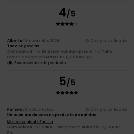
4
/5
Alberto
29. noviembre 2025
Compra verificada
Todo ok gracias
Comodidad
: 4
Relación calidad-precio
: 4
Talla
:
/5
/5
Demasiado grande
Material
: 4
Color
: 4
/5
/5
Recomiendo este producto
5
/5
Pamela
20. octubre 2025
Compra verificada
Un buen precio para un producto de calidad.
Mostrar original - English
Comodidad
: 5
Talla
: Talla perfecta
Material
: 5
Color
:
/5
/5
5
/5