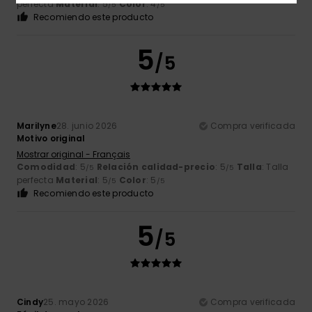
perfecta
Material
: 5
Color
: 4
/5
/5
Recomiendo este producto
5
/5
Marilyne
28. junio 2026
Compra verificada
Motivo original
Mostrar original - Français
Comodidad
: 5
Relación calidad-precio
: 5
Talla
: Talla
/5
/5
perfecta
Material
: 5
Color
: 5
/5
/5
Recomiendo este producto
5
/5
Cindy
25. mayo 2026
Compra verificada