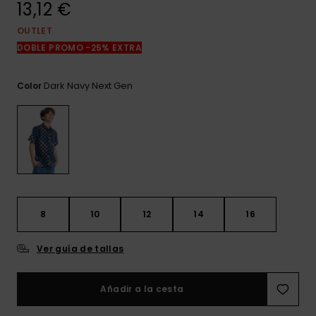
13,12 €
frecuentes y
accede a
nuestro
OUTLET
formulario de
DOBLE PROMO -25% EXTRA
contacto.
Consultar
Dark Navy Next Gen
Color
las FAQ
8
10
12
14
16
Ver guía de tallas
Añadir a la cesta