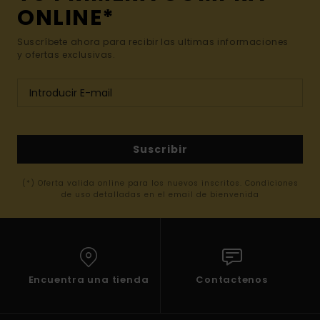
ONLINE*
Suscríbete ahora para recibir las ultimas informaciones
y ofertas exclusivas.
Suscribir
(*) Oferta valida online para los nuevos inscritos. Condiciones
de uso detalladas en el email de bienvenida
Encuentra una tienda
Contactenos