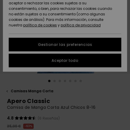
Freedom
aceptar o rechazar las cookies sujetas a su
consentimiento, o bien, para rechazar las cookies cuando
Comunidad
AYUDA &
no están sujetas a su consentimiento (como algunas
Protección de
Novedades
Novedades
CONTACTO
cookies de análisis). Para más información, consulte
datos
nuestra
política de cookies
y
política de privacidad
personales
SOSTENIBILIDAD
Destacados
Destacados
Guía de tallas
Gestionar las preferencias
TIENDAS
Inicia una
Aceptar todo
QUIKSILVER APP
conversación
para obtener
la respuesta
LISTA DE
más rápida a
FAVORITOS
tu pregunta.
Camisas Manga Corta
Iniciar una
Apero Classic
conversación
Camisa de Manga Corta Azul Chicos 8-16
Encuentra
respuestas a
4.8
(6 Reseñas)
las preguntas
35,00 €
63%
más