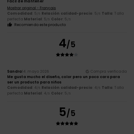
Fácil de mantener
Mostrar original - Français
Comodidad
: 5
Relación calidad-precio
: 5
Talla
: Talla
/5
/5
perfecta
Material
: 5
Color
: 5
/5
/5
Recomiendo este producto
4
/5
Sandra
14. mayo 2026
Compra verificada
Me gusta mucho el diseño, color pero un poco caro para
ser un producto para niños
Comodidad
: 4
Relación calidad-precio
: 4
Talla
: Talla
/5
/5
perfecta
Material
: 4
Color
: 5
/5
/5
5
/5