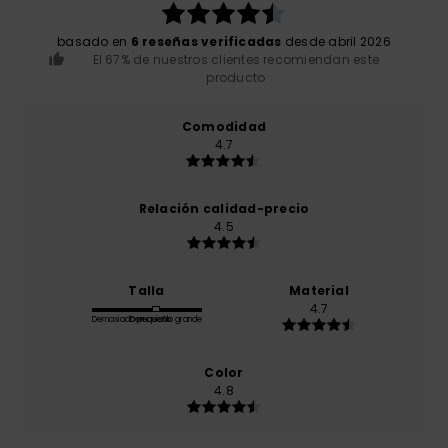
basado en
6 reseñas verificadas
desde abril 2026
El 67% de nuestros clientes recomiendan este
producto
Comodidad
4.7
Relación calidad-precio
4.5
Talla
Material
4.7
Demasiado pequeño
Demasiado grande
Color
4.8