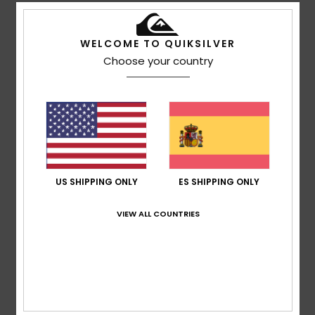
5
/5
WELCOME TO QUIKSILVER
Choose your country
Sergio
6. julio 2026
Compra verificada
Me ha gustado mucho
Comodidad
: 5
Relación calidad-precio
: 5
Talla
: Talla
/5
/5
perfecta
Material
: 5
Color
: 5
/5
/5
Recomiendo este producto
US SHIPPING ONLY
ES SHIPPING ONLY
5
/5
VIEW ALL COUNTRIES
Fabian
5. julio 2026
Compra verificada
Está bien, tal y como esperaba
Mostrar original - Deutsch
Comodidad
: 4
Relación calidad-precio
: 4
Talla
: Talla
/5
/5