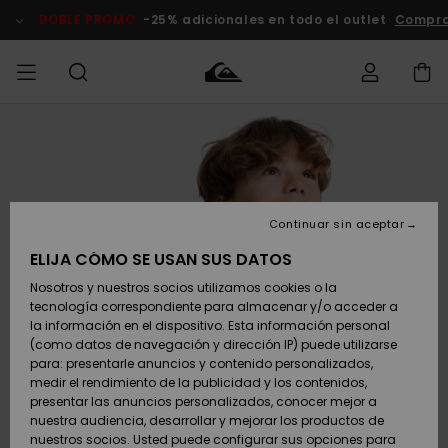
Pasar
a
DOBLE PROMO
-25% adicionales en todo el outlet
Compra
la
información
del
producto
Accede a tu
HOMBRE
Ropa
Ropa
Shop
Surf Shop
Tienda
Outlet
pedido
Hombre
Snow
Hombre
Hombre
NIÑO
Envio
Accesorios
Accesorios
Novedades
Continuar sin aceptar
Surf Shop
Outlet
MUJER
Niño
Tienda
Niños
Devoluciones
ELIJA CÓMO SE USAN SUS DATOS
Snow Niños
Zapatos y
Zapatos y
Destacados
Nosotros y nuestros socios utilizamos cookies o la
chanclas
chanclas
SURF
tecnología correspondiente para almacenar y/o acceder a
Pago
Highlights
Outlet
la información en el dispositivo. Esta información personal
Tienda
Mujer
(como datos de navegación y dirección IP) puede utilizarse
Snow
SNOW
Snow Mujer
Tarjeta de
para: presentarle anuncios y contenido personalizados,
Surf
Surf
regalo
medir el rendimiento de la publicidad y los contenidos,
Comunidad
presentar las anuncios personalizados, conocer mejor a
DOBLE
nuestra audiencia, desarrollar y mejorar los productos de
Destacados
PROMO
Quiksilver
Snow
Snow
nuestros socios. Usted puede configurar sus opciones para