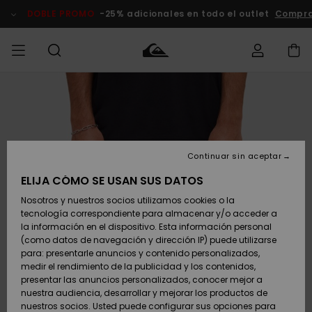
Pasar
a
DOBLE PROMO
-25% adicionales en todo el outlet
Compra
la
información
del
producto
Accede a tu
HOMBRE
Ropa
Ropa
Shop
Surf Shop
Tienda
Outlet
pedido
Hombre
Snow
Hombre
Hombre
NIÑO
Envio
Accesorios
Accesorios
Novedades
Continuar sin aceptar
Surf Shop
Outlet
MUJER
Niño
Tienda
Niños
Devoluciones
ELIJA CÓMO SE USAN SUS DATOS
Snow Niños
Zapatos y
Zapatos y
Destacados
Nosotros y nuestros socios utilizamos cookies o la
chanclas
chanclas
SURF
tecnología correspondiente para almacenar y/o acceder a
Pago
Highlights
Outlet
la información en el dispositivo. Esta información personal
Tienda
Mujer
(como datos de navegación y dirección IP) puede utilizarse
Snow
SNOW
Snow Mujer
Tarjeta de
para: presentarle anuncios y contenido personalizados,
Surf
Surf
regalo
medir el rendimiento de la publicidad y los contenidos,
Comunidad
presentar las anuncios personalizados, conocer mejor a
DOBLE
nuestra audiencia, desarrollar y mejorar los productos de
Destacados
PROMO
Quiksilver
Snow
Snow
nuestros socios. Usted puede configurar sus opciones para