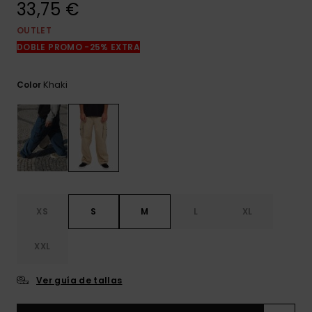
33,75 €
frecuentes y
accede a
nuestro
OUTLET
formulario de
DOBLE PROMO -25% EXTRA
contacto.
Consultar
Khaki
Color
las FAQ
XS
S
M
L
XL
XXL
Ver guía de tallas