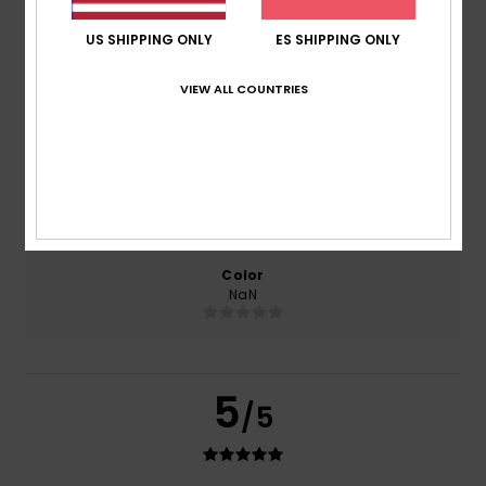
Comodidad
NaN
US SHIPPING ONLY
ES SHIPPING ONLY
VIEW ALL COUNTRIES
Relación calidad-precio
NaN
Talla
Material
NaN
Demasiado pequeño
Demasiado grande
Color
NaN
5
/5