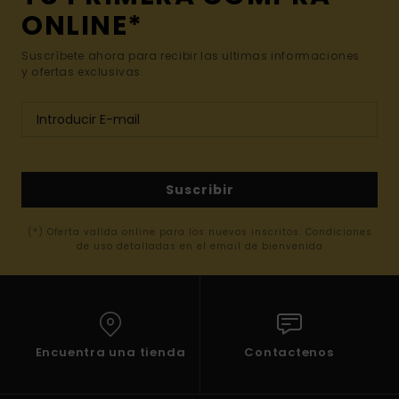
ONLINE*
Suscríbete ahora para recibir las ultimas informaciones
y ofertas exclusivas.
Suscribir
(*) Oferta valida online para los nuevos inscritos. Condiciones
de uso detalladas en el email de bienvenida
Encuentra una tienda
Contactenos