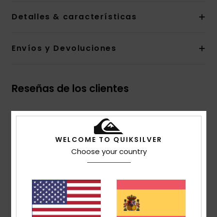
Detalles & características
Envíos y Devoluciones
Reseñas de los clientes
Puntuación media
5.0
WELCOME TO QUIKSILVER
/5
Choose your country
basado en
1 reseñas verificadas
desde julio 2026
El 100% de nuestros clientes recomiendan este
producto