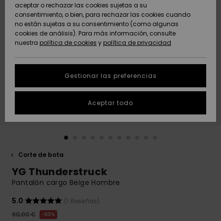
Freedom
aceptar o rechazar las cookies sujetas a su
consentimiento, o bien, para rechazar las cookies cuando
Comunidad
AYUDA &
no están sujetas a su consentimiento (como algunas
Protección de
Novedades
Novedades
CONTACTO
cookies de análisis). Para más información, consulte
datos
nuestra
política de cookies
y
política de privacidad
personales
SOSTENIBILIDAD
Destacados
Destacados
Guía de tallas
Gestionar las preferencias
TIENDAS
Inicia una
Aceptar todo
QUIKSILVER APP
conversación
para obtener
la respuesta
LISTA DE
más rápida a
FAVORITOS
tu pregunta.
Corte de bota
Iniciar una
YG Thunderstruck
conversación
Pantalón cargo Beige Hombre
Encuentra
respuestas a
5.0
(1 Reseñas)
las preguntas
90,00 €
63%
más