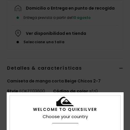
Domicilio o Entrega en punto de recogida
Entrega prevista a partir del
10 agosto
Ver disponibilidad en tienda
Seleccione una talla
Detalles & características
Camiseta de manga corta Beige Chicos 2-7
Style
EQKZT03600
Código de color
sfz0
Características
WELCOME TO QUIKSILVER
Choose your country
MADE BETTER
Confeccionado con un 25% de fibras de algodón