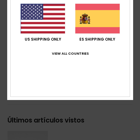
reciclado a partir de residuos textiles preconsumo
Tejido:
tejido de punto jersey 70% algodón, 30%
algodón reciclado [160 g/m2]
Corte:
corte Regular
Cuello:
redondo
US SHIPPING ONLY
ES SHIPPING ONLY
Otros:
serigrafía en el pecho y la espalda
Marca:
etiqueta en el lateral
VIEW ALL COUNTRIES
Composición
[Tejido principal] 70% algodón, 30%
algodón reciclado
Envíos y Devoluciones
Últimos artículos vistos