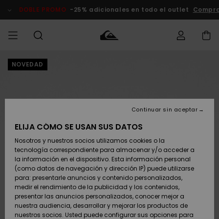
Pasar
a
DOBLE PROMO
-25% adicionales en todo el outlet
Compra
la
información
del
producto
NOVEDAD
Accede a tu
HOMBRE
Ropa
Ropa
Shop
Surf Shop
Tienda
Outlet
pedido
Hombre
Snow
Hombre
Hombre
NIÑO
Envio
Accesorios
Accesorios
Novedades
Continuar sin aceptar
Surf Shop
Outlet
MUJER
Niño
Tienda
Niños
Devoluciones
ELIJA CÓMO SE USAN SUS DATOS
Snow Niños
Zapatos y
Zapatos y
Destacados
Nosotros y nuestros socios utilizamos cookies o la
chanclas
chanclas
SURF
tecnología correspondiente para almacenar y/o acceder a
Pago
Highlights
Outlet
la información en el dispositivo. Esta información personal
Tienda
Mujer
(como datos de navegación y dirección IP) puede utilizarse
Snow
SNOW
Snow Mujer
Tarjeta de
para: presentarle anuncios y contenido personalizados,
Surf
Surf
regalo
medir el rendimiento de la publicidad y los contenidos,
Comunidad
presentar las anuncios personalizados, conocer mejor a
DOBLE
nuestra audiencia, desarrollar y mejorar los productos de
Destacados
PROMO
Quiksilver
Snow
Snow
nuestros socios. Usted puede configurar sus opciones para