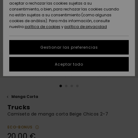
Freedom
aceptar o rechazar las cookies sujetas a su
consentimiento, o bien, para rechazar las cookies cuando
Comunidad
AYUDA &
no están sujetas a su consentimiento (como algunas
Protección de
Novedades
Novedades
CONTACTO
cookies de análisis). Para más información, consulte
datos
nuestra
política de cookies
y
política de privacidad
personales
SOSTENIBILIDAD
Destacados
Destacados
Guía de tallas
Gestionar las preferencias
TIENDAS
Inicia una
Aceptar todo
QUIKSILVER APP
conversación
para obtener
la respuesta
LISTA DE
más rápida a
FAVORITOS
tu pregunta.
Manga Corta
Iniciar una
Trucks
conversación
Camiseta de manga corta Beige Chicos 2-7
Encuentra
respuestas a
ECO-BONUS
las preguntas
20,00 €
más