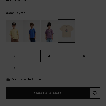
frecuentes y
accede a
nuestro
Peyote
Color
formulario de
contacto.
Consultar
las FAQ
2
3
4
5
6
7
Ver guía de tallas
Añadir a la cesta