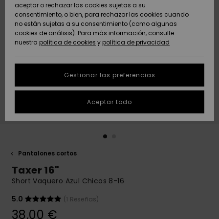
Freedom
aceptar o rechazar las cookies sujetas a su
consentimiento, o bien, para rechazar las cookies cuando
Comunidad
AYUDA &
no están sujetas a su consentimiento (como algunas
Protección de
Novedades
Novedades
CONTACTO
cookies de análisis). Para más información, consulte
datos
nuestra
política de cookies
y
política de privacidad
personales
SOSTENIBILIDAD
Destacados
Destacados
Guía de tallas
Gestionar las preferencias
TIENDAS
Inicia una
Aceptar todo
QUIKSILVER APP
conversación
para obtener
la respuesta
LISTA DE
más rápida a
FAVORITOS
tu pregunta.
Pantalones cortos
Iniciar una
Taxer 16"
conversación
Short Vaquero Azul Chicos 8-16
Encuentra
respuestas a
5.0
(1 Reseñas)
las preguntas
38,00 €
más