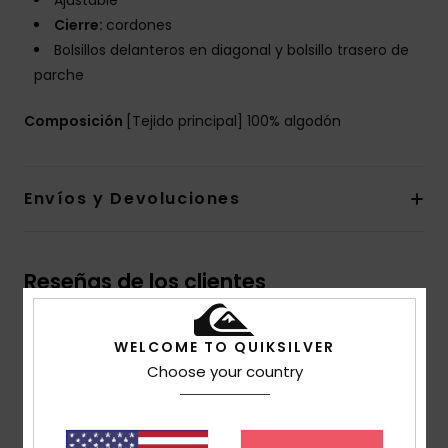
Ajustable
Cierre:
cordones
Bolsillos delanteros en diagonal y bolsillo trasero de
parche
Composición
[Tejido principal] 100% algodón
Envíos y Devoluciones
Reseñas de los clientes
WELCOME TO QUIKSILVER
Puntuación media
Choose your country
5.0
/5