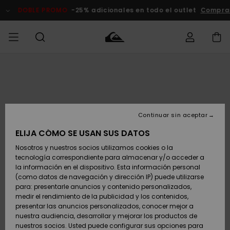
Pasar
a
DOBLE PROMO
-25% adicionales en todo el outlet
Comprar 
la
información
del
producto
Accede a tu
HOMBRE
Ropa
Ropa
Shop
Surf Shop
Tienda
Outlet
pedido
Hombre
Snow
Hombre
Hombre
NIÑO
Envio
Accesorios
Accesorios
Novedades
Continuar sin aceptar
Surf Shop
Outlet
MUJER
Niño
Tienda
Niños
Devoluciones
ELIJA CÓMO SE USAN SUS DATOS
Snow Niños
Zapatos y
Zapatos y
Destacados
Nosotros y nuestros socios utilizamos cookies o la
chanclas
chanclas
SURF
tecnología correspondiente para almacenar y/o acceder a
Pago
Highlights
Outlet
la información en el dispositivo. Esta información personal
Tienda
Mujer
(como datos de navegación y dirección IP) puede utilizarse
Snow
SNOW
Snow Mujer
Tarjeta de
para: presentarle anuncios y contenido personalizados,
Surf
Surf
regalo
medir el rendimiento de la publicidad y los contenidos,
Comunidad
presentar las anuncios personalizados, conocer mejor a
DOBLE
nuestra audiencia, desarrollar y mejorar los productos de
Destacados
PROMO
Quiksilver
Snow
Snow
nuestros socios. Usted puede configurar sus opciones para