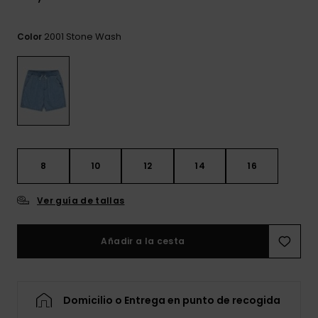
frecuentes y
accede a
nuestro
2001 Stone Wash
Color
formulario de
contacto.
Consultar
las FAQ
8
10
12
14
16
Ver guía de tallas
Añadir a la cesta
Domicilio o Entrega en punto de recogida