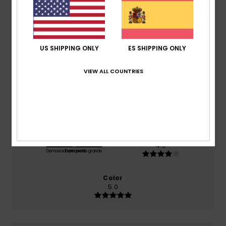
basado en
1 reseñas verificadas
desde julio 2026
El 100% de nuestros clientes recomiendan este
producto
US SHIPPING ONLY
ES SHIPPING ONLY
Comodidad
4.0
VIEW ALL COUNTRIES
Relación calidad-precio
4.0
Talla
Material
4.0
Demasiado pequeño
Demasiado grande
Color
5.0