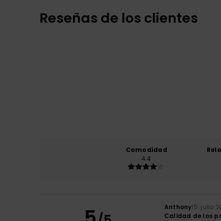
Reseñas de los clientes
Comodidad
Rel
4.4
Anthony
15. julio 
5
/5
Calidad de los p