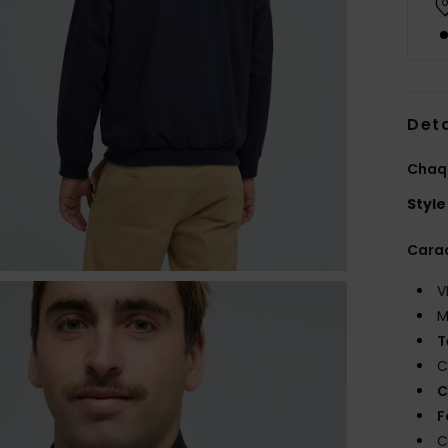
Deta
Chaq
Style
Carac
V
M
T
C
C
F
C