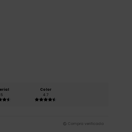
erial
Color
.5
4.7
Compra verificada