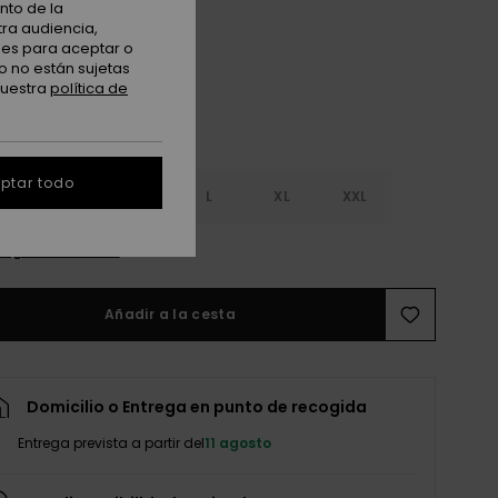
Dark Navy
nto de la
tra audiencia,
nes para aceptar o
o no están sujetas
nuestra
política de
ptar todo
S
S
M
L
XL
XXL
r guía de tallas
Añadir a la cesta
Domicilio o Entrega en punto de recogida
Entrega prevista a partir del
11 agosto