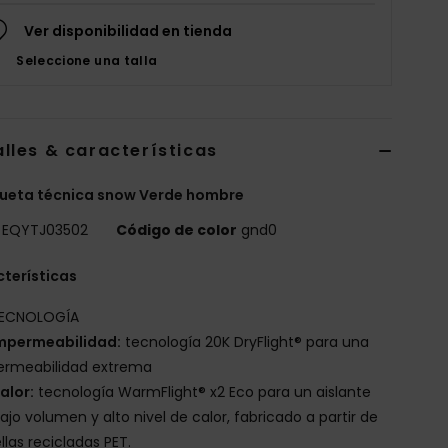
Ver disponibilidad en tienda
Seleccione una talla
lles & características
ueta técnica snow Verde hombre
EQYTJ03502
Código de color
gnd0
terísticas
ECNOLOGÍA
mpermeabilidad:
tecnología 20K DryFlight® para una
ermeabilidad extrema
alor:
tecnología WarmFlight® x2 Eco para un aislante
ajo volumen y alto nivel de calor, fabricado a partir de
llas recicladas PET.