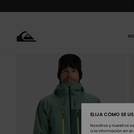
Pasar
a
la
información
del
producto
H
ELIJA CÓMO SE U
Nosotros y nuestros s
a la información en el