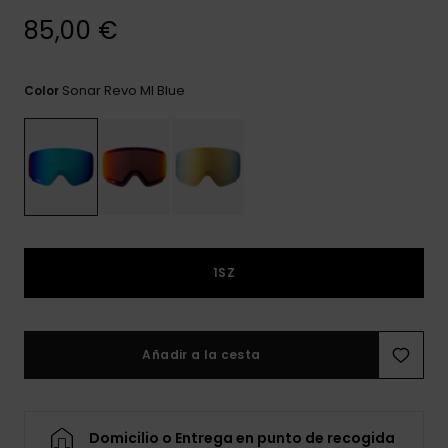
frecuentes y
85,00 €
accede a
nuestro
formulario de
contacto.
Sonar Revo Ml Blue
Color
Consultar
las FAQ
1SZ
Añadir a la cesta
Domicilio o Entrega en punto de recogida