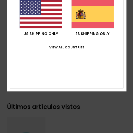
Speedconnect para una rápida adaptabilidad y visión
innovadora gracias a la montura magnética
protección UV:
100% protección solar UV
garantía:
2 años de garantía
Certificación:
certificado EN 174
US SHIPPING ONLY
ES SHIPPING ONLY
Detalles adicionales:
lente multicapas con
revestimiento
VIEW ALL COUNTRIES
Composición
[Tejido principal] 100% plástico
Envíos y Devoluciones
Últimos artículos vistos