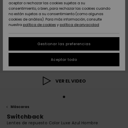
Freedom
aceptar o rechazar las cookies sujetas a su
consentimiento, o bien, para rechazar las cookies cuando
Comunidad
AYUDA &
no están sujetas a su consentimiento (como algunas
Protección de
Novedades
Novedades
CONTACTO
cookies de análisis). Para más información, consulte
datos
nuestra
política de cookies
y
política de privacidad
personales
SOSTENIBILIDAD
Destacados
Destacados
Guía de tallas
Gestionar las preferencias
TIENDAS
Inicia una
Aceptar todo
QUIKSILVER APP
conversación
para obtener
la respuesta
LISTA DE
más rápida a
VER EL VIDEO
FAVORITOS
tu pregunta.
Iniciar una
conversación
Máscaras
Encuentra
respuestas a
Switchback
las preguntas
Lentes de repuesto Color Luxe Azul Hombre
más