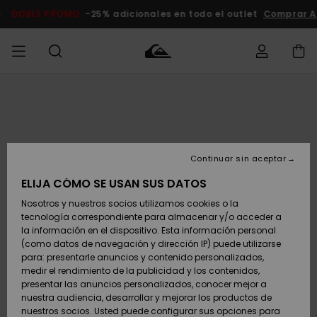
Pasar
a
DOBLE PROMO
-25% adicionales en todo el outlet
Compra
la
información
del
producto
Accede a tu
HOMBRE
Ropa
Ropa
Shop
Surf Shop
Tienda
Outlet
pedido
Hombre
Snow
Hombre
Hombre
NIÑO
Envio
Accesorios
Accesorios
Novedades
Continuar sin aceptar
Surf Shop
Outlet
MUJER
Niño
Tienda
Niños
Devoluciones
ELIJA CÓMO SE USAN SUS DATOS
Snow Niños
Zapatos y
Zapatos y
Destacados
Nosotros y nuestros socios utilizamos cookies o la
chanclas
chanclas
SURF
tecnología correspondiente para almacenar y/o acceder a
Pago
Highlights
Outlet
la información en el dispositivo. Esta información personal
Tienda
Mujer
(como datos de navegación y dirección IP) puede utilizarse
Snow
SNOW
Snow Mujer
Tarjeta de
para: presentarle anuncios y contenido personalizados,
Surf
Surf
regalo
medir el rendimiento de la publicidad y los contenidos,
Comunidad
presentar las anuncios personalizados, conocer mejor a
DOBLE
nuestra audiencia, desarrollar y mejorar los productos de
Destacados
PROMO
Quiksilver
Snow
Snow
nuestros socios. Usted puede configurar sus opciones para