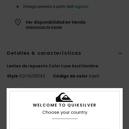
Entrega prevista a partir del
8 agosto
Ver disponibilidad en tienda
Seleccionar mi tienda
Detalles & características
Lentes de repuesto Color Luxe Azul Hombre
Style
EQYGL03043
Código de color
bqe0
Características
Lente:
lente cilíndrica con ocho imanes integrados
WELCOME TO QUIKSILVER
Tratamiento anti-niebla y anti-rayas >120s
Choose your country
Tecnología de lentes Color Luxe Sonar de ZEISS®
Tecnología:
sistema de cambio de lentes