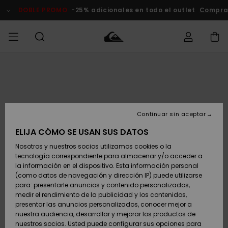
Pasar
a
DOBLE PROMO
-25% adicionales en todo el outlet
Comprar
la
información
del
producto
Accede a tu
HOMBRE
Ropa
Ropa
Shop
Surf Shop
Tienda
Outlet
pedido
Hombre
Snow
Hombre
Hombre
NIÑO
Envio
Accesorios
Accesorios
Novedades
Continuar sin aceptar
Surf Shop
Outlet
MUJER
Niño
Tienda
Niños
Devoluciones
ELIJA CÓMO SE USAN SUS DATOS
Snow Niños
Zapatos y
Zapatos y
Destacados
Nosotros y nuestros socios utilizamos cookies o la
chanclas
chanclas
SURF
tecnología correspondiente para almacenar y/o acceder a
Pago
Highlights
Outlet
la información en el dispositivo. Esta información personal
Tienda
Mujer
(como datos de navegación y dirección IP) puede utilizarse
Snow
SNOW
Snow Mujer
Tarjeta de
para: presentarle anuncios y contenido personalizados,
Surf
Surf
regalo
medir el rendimiento de la publicidad y los contenidos,
Comunidad
presentar las anuncios personalizados, conocer mejor a
DOBLE
nuestra audiencia, desarrollar y mejorar los productos de
Destacados
PROMO
Quiksilver
Snow
Snow
nuestros socios. Usted puede configurar sus opciones para