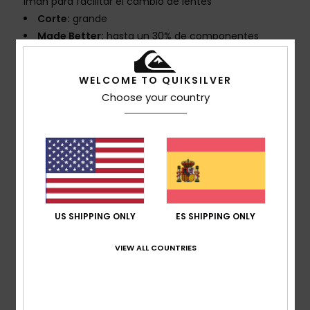
imán para facilitar el cambio de lentes
Corte:
grande
Made Better:
hasta un 30% de componentes
naturales o materia prima reciclada
Composición:
montura sin barniz ni pintura de 15%
WELCOME TO QUIKSILVER
componentes naturales con 85% inyección de TPU
Choose your country
Correa:
60% nailon reciclado, 20% poliéster y 20%
goma
confort:
espuma de doble densidad y polar en
contacto con la cara para un máximo confort
Correa ancha con silicona en el reverso para mejor
adherencia
Tratamiento de las lentes:
lentes antidistorsión y
US SHIPPING ONLY
ES SHIPPING ONLY
resistentes a roturas con tratamiento antiniebla y
antirrayas
VIEW ALL COUNTRIES
Ventilación: filtro clásico de malla
Protección UV:
100% protección UV: lente con filtro
de categoría 3 y lentes adicionales de categoría 1