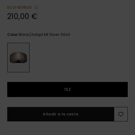
frecuentes y
ECO-BONUS
accede a
nuestro
210,00 €
formulario de
contacto.
Black/adapt Ml Silver S0s3
Color
Consultar
las FAQ
1SZ
Añadir a la cesta