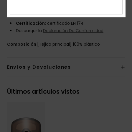
Embalaje:
estuche semirrígido termoformado con
funda protectora de microfibra
Garantía:
2 años
Certificación:
certificado EN 174
Descargar la
Declaración De Conformidad
Composición
[Tejido principal] 100% plástico
Envíos y Devoluciones
Últimos artículos vistos