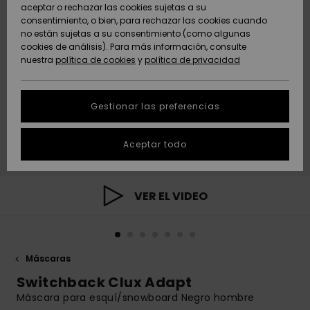
Freedom
aceptar o rechazar las cookies sujetas a su
consentimiento, o bien, para rechazar las cookies cuando
Comunidad
AYUDA &
no están sujetas a su consentimiento (como algunas
Protección de
Novedades
Novedades
CONTACTO
cookies de análisis). Para más información, consulte
datos
nuestra
política de cookies
y
política de privacidad
personales
SOSTENIBILIDAD
Destacados
Destacados
Guía de tallas
Gestionar las preferencias
TIENDAS
Inicia una
Aceptar todo
QUIKSILVER APP
conversación
para obtener
la respuesta
LISTA DE
más rápida a
VER EL VIDEO
FAVORITOS
tu pregunta.
Iniciar una
conversación
Máscaras
Encuentra
respuestas a
Switchback Clux Adapt
las preguntas
Máscara para esquí/snowboard Negro hombre
más