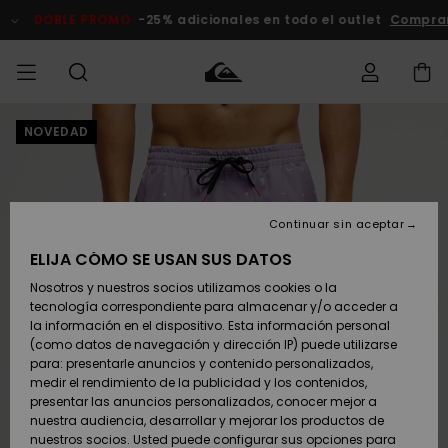
Pasar
a
DOBLE PROMO
-25% adicionales en todo el outlet
Comprar 
la
información
del
producto
NOVEDAD
Accede a tu
HOMBRE
Ropa
Ropa
Shop
Surf Shop
Tienda
Outlet
pedido
Hombre
Snow
Hombre
Hombre
NIÑO
Envio
Accesorios
Accesorios
Novedades
Continuar sin aceptar
Surf Shop
Outlet
MUJER
Niño
Tienda
Niños
Devoluciones
ELIJA CÓMO SE USAN SUS DATOS
Snow Niños
Zapatos y
Zapatos y
Destacados
Nosotros y nuestros socios utilizamos cookies o la
chanclas
chanclas
SURF
tecnología correspondiente para almacenar y/o acceder a
Pago
Highlights
Outlet
la información en el dispositivo. Esta información personal
Tienda
Mujer
(como datos de navegación y dirección IP) puede utilizarse
Snow
SNOW
Snow Mujer
Tarjeta de
para: presentarle anuncios y contenido personalizados,
Surf
Surf
regalo
medir el rendimiento de la publicidad y los contenidos,
Comunidad
presentar las anuncios personalizados, conocer mejor a
DOBLE
nuestra audiencia, desarrollar y mejorar los productos de
Destacados
PROMO
Quiksilver
Snow
Snow
nuestros socios. Usted puede configurar sus opciones para