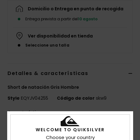
Domicilio o Entrega en punto de recogida
Entrega prevista a partir del
10 agosto
Ver disponibilidad en tienda
Seleccione una talla
Detalles & características
Short de natación Gris Hombre
Style
EQYJV04255
Código de color
skw9
Características
Apto para:
la playa
WELCOME TO QUIKSILVER
Tejido:
tejido elástico refrabricado, 92% poliéster
Choose your country