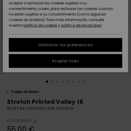
Freedom
aceptar o rechazar las cookies sujetas a su
consentimiento, o bien, para rechazar las cookies cuando
Comunidad
AYUDA &
no están sujetas a su consentimiento (como algunas
Protección de
Novedades
Novedades
CONTACTO
cookies de análisis). Para más información, consulte
datos
nuestra
política de cookies
y
política de privacidad
personales
SOSTENIBILIDAD
Destacados
Destacados
Guía de tallas
Gestionar las preferencias
TIENDAS
Inicia una
Aceptar todo
QUIKSILVER APP
conversación
para obtener
la respuesta
LISTA DE
más rápida a
FAVORITOS
tu pregunta.
Trajes de Baño
Iniciar una
Stretch Printed Volley 16
conversación
Short de natación Gris Hombre
Encuentra
respuestas a
ECO-BONUS
las preguntas
55,00 €
más