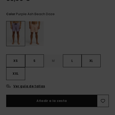
frecuentes y
accede a
nuestro
Purple Ash Beach Daze
Color
formulario de
contacto.
Consultar
las FAQ
XS
S
M
L
XL
XXL
Ver guía de tallas
Añadir a la cesta