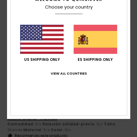
/5
Choose your country
Catherine
17. julio 2026
Compra verificada
Cómodo y resistente
Mostrar original - Français
Comodidad
: 5
Relación calidad-precio
: 5
Talla
: Talla
/5
/5
perfecta
Material
: 5
Color
: 5
/5
/5
Recomiendo este producto
US SHIPPING ONLY
ES SHIPPING ONLY
5
VIEW ALL COUNTRIES
/5
Fabrice
16. julio 2026
Compra verificada
La satisfacción
Mostrar original - Français
Comodidad
: 5
Relación calidad-precio
: 5
Talla
:
/5
/5
Grande
Material
: 5
Color
: 5
/5
/5
Recomiendo este producto