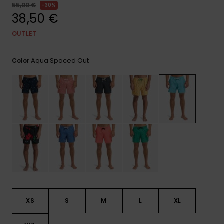
frecuentes y
55,00 €
30%
accede a
38,50 €
nuestro
formulario de
OUTLET
contacto.
Consultar
Aqua Spaced Out
Color
las FAQ
XS
S
M
L
XL