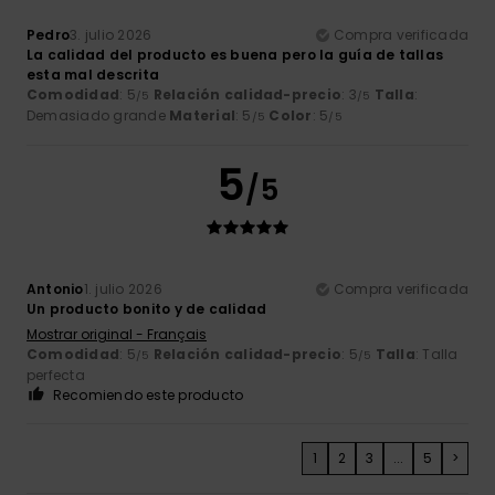
Pedro
3. julio 2026
Compra verificada
La calidad del producto es buena pero la guía de tallas
esta mal descrita
Comodidad
: 5
Relación calidad-precio
: 3
Talla
:
/5
/5
Demasiado grande
Material
: 5
Color
: 5
/5
/5
5
/5
Antonio
1. julio 2026
Compra verificada
Un producto bonito y de calidad
Mostrar original - Français
Comodidad
: 5
Relación calidad-precio
: 5
Talla
: Talla
/5
/5
perfecta
Recomiendo este producto
1
2
3
...
5
>