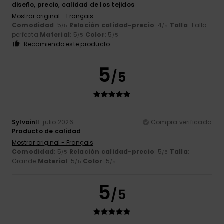
diseño, precio, calidad de los tejidos
Mostrar original - Français
Comodidad
: 5
Relación calidad-precio
: 4
Talla
: Talla
/5
/5
perfecta
Material
: 5
Color
: 5
/5
/5
Recomiendo este producto
5
/5
Sylvain
8. julio 2026
Compra verificada
Producto de calidad
Mostrar original - Français
Comodidad
: 5
Relación calidad-precio
: 5
Talla
:
/5
/5
Grande
Material
: 5
Color
: 5
/5
/5
5
/5