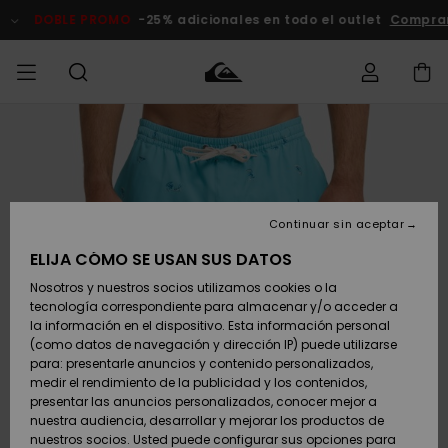
Pasar
a
DOBLE PROMO
-25% adicionales en todo el outlet
Compra
la
información
del
producto
Accede a tu
HOMBRE
Ropa
Ropa
Shop
Surf Shop
Tienda
Outlet
pedido
Hombre
Snow
Hombre
Hombre
NIÑO
Envio
Accesorios
Accesorios
Novedades
Continuar sin aceptar
Surf Shop
Outlet
MUJER
Niño
Tienda
Niños
Devoluciones
ELIJA CÓMO SE USAN SUS DATOS
Snow Niños
Zapatos y
Zapatos y
Destacados
Nosotros y nuestros socios utilizamos cookies o la
chanclas
chanclas
SURF
tecnología correspondiente para almacenar y/o acceder a
Pago
Highlights
Outlet
la información en el dispositivo. Esta información personal
Tienda
Mujer
(como datos de navegación y dirección IP) puede utilizarse
Snow
SNOW
Snow Mujer
Tarjeta de
para: presentarle anuncios y contenido personalizados,
Surf
Surf
regalo
medir el rendimiento de la publicidad y los contenidos,
Comunidad
presentar las anuncios personalizados, conocer mejor a
DOBLE
nuestra audiencia, desarrollar y mejorar los productos de
Destacados
PROMO
Quiksilver
Snow
Snow
nuestros socios. Usted puede configurar sus opciones para