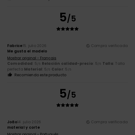
5
/5
Fabrice
15. julio 2026
Compra verificada
Me gusta el modelo
Mostrar original - Français
Comodidad
: 5
Relación calidad-precio
: 5
Talla
: Talla
/5
/5
perfecta
Material
: 5
Color
: 5
/5
/5
Recomiendo este producto
5
/5
João
14. julio 2026
Compra verificada
material y corte
Mostrar original - Português