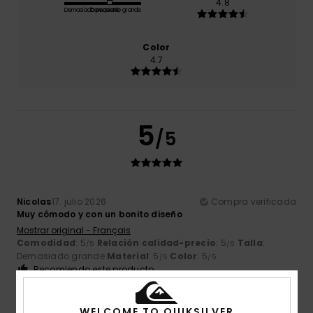
4.8
Demasiado pequeño
Demasiado grande
Color
4.7
5
/5
Nicolas
17. julio 2026
Compra verificada
Muy cómodo y con un bonito diseño
Mostrar original - Français
Comodidad
: 5
Relación calidad-precio
: 5
Talla
:
/5
/5
Demasiado grande
Material
: 5
Color
: 5
/5
/5
Recomiendo este producto
5
WELCOME TO QUIKSILVER