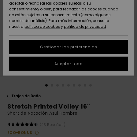
Freedom
aceptar o rechazar las cookies sujetas a su
consentimiento, o bien, para rechazar las cookies cuando
Comunidad
AYUDA &
no están sujetas a su consentimiento (como algunas
Protección de
Novedades
Novedades
CONTACTO
cookies de análisis). Para más información, consulte
datos
nuestra
política de cookies
y
política de privacidad
personales
SOSTENIBILIDAD
Destacados
Destacados
Guía de tallas
Gestionar las preferencias
TIENDAS
Inicia una
Aceptar todo
QUIKSILVER APP
conversación
para obtener
la respuesta
LISTA DE
más rápida a
FAVORITOS
tu pregunta.
Trajes de Baño
Iniciar una
Stretch Printed Volley 16"
conversación
Short de Natación Azul Hombre
Encuentra
respuestas a
4.8
(43 Reseñas)
las preguntas
ECO-BONUS
más