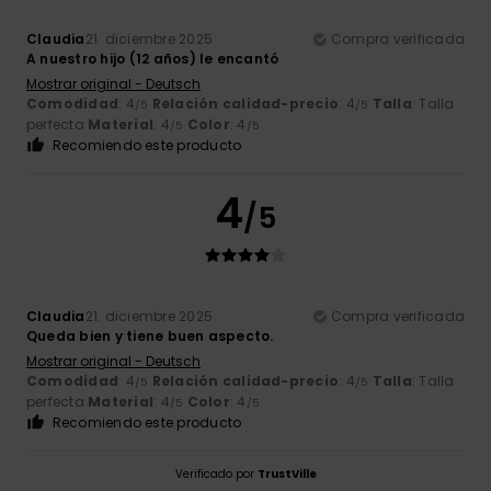
Claudia
21. diciembre 2025
Compra verificada
A nuestro hijo (12 años) le encantó
Mostrar original - Deutsch
Comodidad
: 4
Relación calidad-precio
: 4
Talla
: Talla
/5
/5
perfecta
Material
: 4
Color
: 4
/5
/5
Recomiendo este producto
4
/5
Claudia
21. diciembre 2025
Compra verificada
Queda bien y tiene buen aspecto.
Mostrar original - Deutsch
Comodidad
: 4
Relación calidad-precio
: 4
Talla
: Talla
/5
/5
perfecta
Material
: 4
Color
: 4
/5
/5
Recomiendo este producto
Verificado por
TrustVille