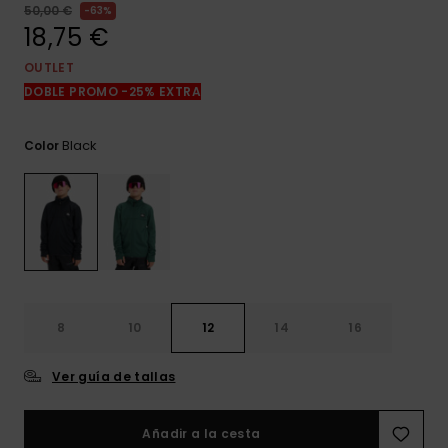
frecuentes y
50,00 €
63%
accede a
18,75 €
nuestro
formulario de
OUTLET
contacto.
DOBLE PROMO -25% EXTRA
Consultar
las FAQ
Black
Color
8
10
12
14
16
Ver guía de tallas
Añadir a la cesta