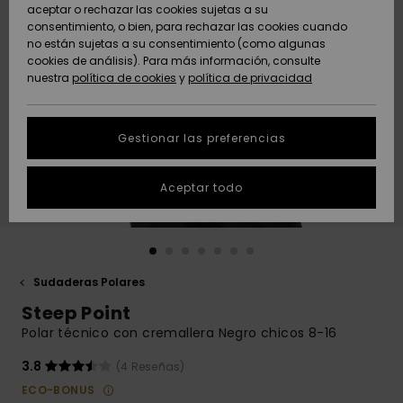
Freedom
aceptar o rechazar las cookies sujetas a su
consentimiento, o bien, para rechazar las cookies cuando
Comunidad
AYUDA &
no están sujetas a su consentimiento (como algunas
Protección de
Novedades
Novedades
CONTACTO
cookies de análisis). Para más información, consulte
datos
nuestra
política de cookies
y
política de privacidad
personales
SOSTENIBILIDAD
Destacados
Destacados
Guía de tallas
Gestionar las preferencias
TIENDAS
Inicia una
Aceptar todo
QUIKSILVER APP
conversación
para obtener
la respuesta
LISTA DE
más rápida a
FAVORITOS
tu pregunta.
Sudaderas Polares
Iniciar una
Steep Point
conversación
Polar técnico con cremallera Negro chicos 8-16
Encuentra
respuestas a
3.8
(4 Reseñas)
las preguntas
ECO-BONUS
más