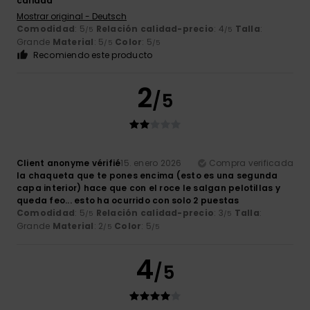
calidad
Mostrar original - Deutsch
Comodidad
: 5
Relación calidad-precio
: 4
Talla
:
/5
/5
Grande
Material
: 5
Color
: 5
/5
/5
Recomiendo este producto
2
/5
Client anonyme vérifié
15. enero 2026
Compra verificada
la chaqueta que te pones encima (esto es una segunda
capa interior) hace que con el roce le salgan pelotillas y
queda feo... esto ha ocurrido con solo 2 puestas
Comodidad
: 5
Relación calidad-precio
: 3
Talla
:
/5
/5
Grande
Material
: 2
Color
: 5
/5
/5
4
/5