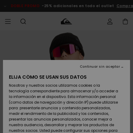
Pasar
a
DOBLE PROMO
-25% adicionales en todo el outlet
Compra
la
información
del
producto
Accede a tu
HOMBRE
Ropa
Ropa
Shop
Surf Shop
Tienda
Outlet
pedido
Hombre
Snow
Hombre
Hombre
NIÑO
Envio
Accesorios
Accesorios
Novedades
Continuar sin aceptar
Surf Shop
Outlet
MUJER
Niño
Tienda
Niños
Devoluciones
ELIJA CÓMO SE USAN SUS DATOS
Snow Niños
Zapatos y
Zapatos y
Destacados
Nosotros y nuestros socios utilizamos cookies o la
chanclas
chanclas
SURF
tecnología correspondiente para almacenar y/o acceder a
Pago
Highlights
Outlet
la información en el dispositivo. Esta información personal
Tienda
Mujer
(como datos de navegación y dirección IP) puede utilizarse
Snow
SNOW
Snow Mujer
Tarjeta de
para: presentarle anuncios y contenido personalizados,
Surf
Surf
regalo
medir el rendimiento de la publicidad y los contenidos,
Comunidad
presentar las anuncios personalizados, conocer mejor a
DOBLE
nuestra audiencia, desarrollar y mejorar los productos de
Destacados
PROMO
Quiksilver
Snow
Snow
nuestros socios. Usted puede configurar sus opciones para