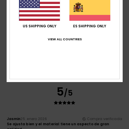
Relación calidad-precio
3.8
US SHIPPING ONLY
ES SHIPPING ONLY
Talla
Material
3.8
VIEW ALL COUNTRIES
Demasiado pequeño
Demasiado grande
Color
4.5
5
/5
Jasmin
25. enero 2026
Compra verificada
Se ajusta bien y el material tiene un aspecto de gran