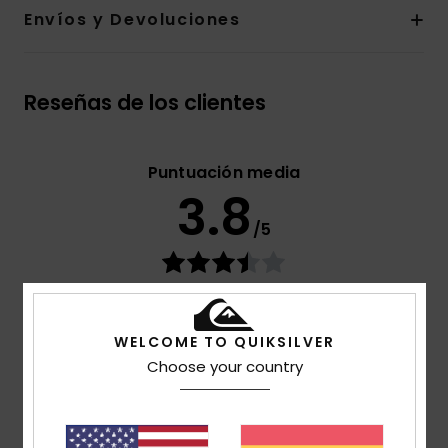
Envíos y Devoluciones
Reseñas de los clientes
Puntuación media
3.8
/5
basado en
4 reseñas verificadas
desde diciembre
2025
El 75% de nuestros clientes recomiendan este
WELCOME TO QUIKSILVER
producto
Choose your country
Comodidad
4.5