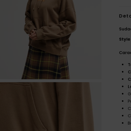
Deta
Suda
Style
Carac
T
C
C
L
G
P
C
C
B