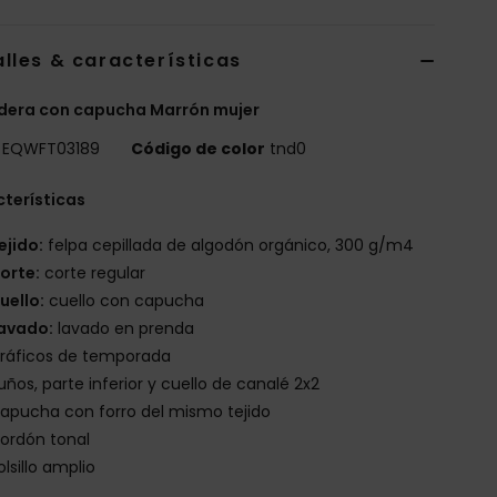
lles & características
dera con capucha Marrón mujer
EQWFT03189
Código de color
tnd0
terísticas
ejido:
felpa cepillada de algodón orgánico, 300 g/m4
orte:
corte regular
uello:
cuello con capucha
avado:
lavado en prenda
ráficos de temporada
uños, parte inferior y cuello de canalé 2x2
apucha con forro del mismo tejido
ordón tonal
olsillo amplio