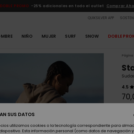
DOBLE PROMO
-25% adicionales en todo el outlet
Comprar Aho
QUIKSILVER APP
SOSTENI
OMBRE
NIÑO
MUJER
SURF
SNOW
DOBLE PR
Página 
St
Suda
4.5
70,
SAN SUS DATOS
Color
ocios utilizamos cookies o la tecnología correspondiente para alm
 dispositivo. Esta información personal (como datos de navegación y 