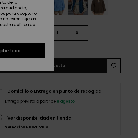
nto de la
tra audiencia,
nes para aceptar o
o no están sujetas
nuestra
política de
S
S
M
L
XL
r guía de tallas
ptar todo
Añadir a la cesta
Domicilio o Entrega en punto de recogida
Entrega prevista a partir del
8 agosto
Ver disponibilidad en tienda
Seleccione una talla