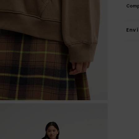
Comp
Env