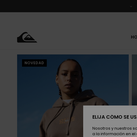
Pasar
a
la
información
del
producto
H
NOVEDAD
ELIJA CÓMO SE U
Nosotros y nuestros s
a la información en el