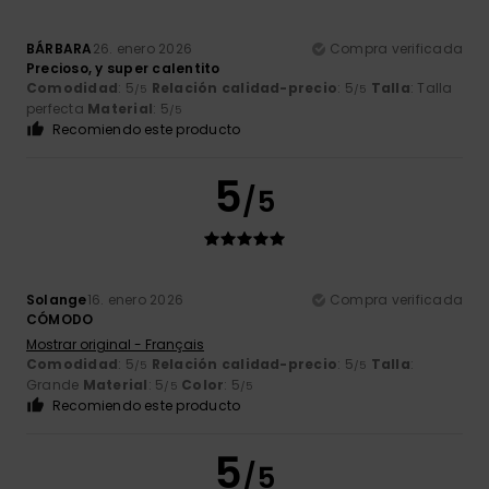
BÁRBARA
26. enero 2026
Compra verificada
Precioso, y super calentito
Comodidad
: 5
Relación calidad-precio
: 5
Talla
: Talla
/5
/5
perfecta
Material
: 5
/5
Recomiendo este producto
5
/5
Solange
16. enero 2026
Compra verificada
CÓMODO
Mostrar original - Français
Comodidad
: 5
Relación calidad-precio
: 5
Talla
:
/5
/5
Grande
Material
: 5
Color
: 5
/5
/5
Recomiendo este producto
5
/5