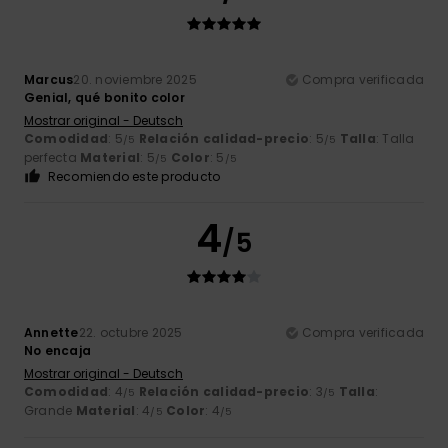
Marcus
20. noviembre 2025
Compra verificada
Genial, qué bonito color
Mostrar original - Deutsch
Comodidad
: 5
Relación calidad-precio
: 5
Talla
: Talla
/5
/5
perfecta
Material
: 5
Color
: 5
/5
/5
Recomiendo este producto
4
/5
Annette
22. octubre 2025
Compra verificada
No encaja
Mostrar original - Deutsch
Comodidad
: 4
Relación calidad-precio
: 3
Talla
:
/5
/5
Grande
Material
: 4
Color
: 4
/5
/5