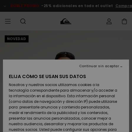
Pasar
a
DOBLE PROMO
-25% adicionales en todo el outlet
Compra
la
información
del
producto
NOVEDAD
Accede a tu
HOMBRE
Ropa
Ropa
Shop
Surf Shop
Tienda
Outlet
pedido
Hombre
Snow
Hombre
Hombre
NIÑO
Envio
Accesorios
Accesorios
Novedades
Continuar sin aceptar
Surf Shop
Outlet
MUJER
Niño
Tienda
Niños
Devoluciones
ELIJA CÓMO SE USAN SUS DATOS
Snow Niños
Zapatos y
Zapatos y
Destacados
Nosotros y nuestros socios utilizamos cookies o la
chanclas
chanclas
SURF
tecnología correspondiente para almacenar y/o acceder a
Pago
Highlights
Outlet
la información en el dispositivo. Esta información personal
Tienda
Mujer
(como datos de navegación y dirección IP) puede utilizarse
Snow
SNOW
Snow Mujer
Tarjeta de
para: presentarle anuncios y contenido personalizados,
Surf
Surf
regalo
medir el rendimiento de la publicidad y los contenidos,
Comunidad
presentar las anuncios personalizados, conocer mejor a
DOBLE
nuestra audiencia, desarrollar y mejorar los productos de
Destacados
PROMO
Quiksilver
Snow
Snow
nuestros socios. Usted puede configurar sus opciones para