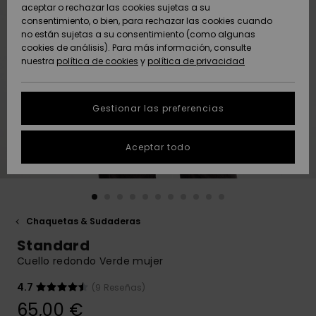
Freedom
aceptar o rechazar las cookies sujetas a su
consentimiento, o bien, para rechazar las cookies cuando
Comunidad
AYUDA &
no están sujetas a su consentimiento (como algunas
Protección de
Novedades
Novedades
CONTACTO
cookies de análisis). Para más información, consulte
datos
nuestra
política de cookies
y
política de privacidad
personales
SOSTENIBILIDAD
Destacados
Destacados
Guía de tallas
Gestionar las preferencias
TIENDAS
Inicia una
Aceptar todo
QUIKSILVER APP
conversación
para obtener
la respuesta
LISTA DE
más rápida a
FAVORITOS
tu pregunta.
Chaquetas & Sudaderas
Iniciar una
Standard
conversación
Cuello redondo Verde mujer
Encuentra
respuestas a
4.7
(9 Reseñas)
las preguntas
65,00 €
más