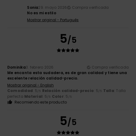
Sonia
29. mayo 2026
Compra verificada
No es mi estilo
Mostrar original - Português
5
/5
Dominika
3. febrero 2026
Compra verificada
Me encanta esta sudadera, es de gran calidad y tiene una
excelente relación calidad-precio.
Mostrar original - English
Comodidad
: 5
Relación calidad-precio
: 5
Talla
: Talla
/5
/5
perfecta
Material
: 5
Color
: 5
/5
/5
Recomiendo este producto
5
/5