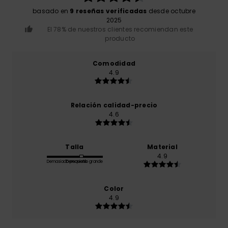
basado en
9 reseñas verificadas
desde octubre
2025
El 78% de nuestros clientes recomiendan este
producto
Comodidad
4.9
Relación calidad-precio
4.6
Talla
Material
4.9
Demasiado pequeño
Demasiado grande
Color
4.9