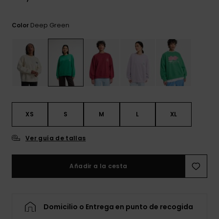
frecuentes y
accede a
nuestro
Deep Green
Color
formulario de
contacto.
Consultar
las FAQ
XS
S
M
L
XL
Ver guía de tallas
Añadir a la cesta
Domicilio o Entrega en punto de recogida