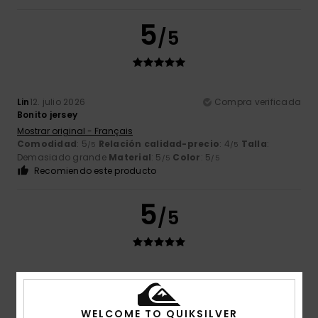
5
/5
Lin
12. julio 2026
Compra verificada
Bonito jersey
Mostrar original - Français
Comodidad
: 5
Relación calidad-precio
: 4
Talla
:
/5
/5
Demasiado grande
Material
: 5
Color
: 5
/5
/5
Recomiendo este producto
5
/5
Melinda
24. junio 2026
Compra verificada
Un color precioso, un tejido fino y suave; eso sí, las mangas
se quedan un poco cortas.
WELCOME TO QUIKSILVER