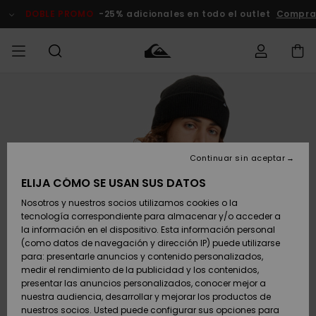
Pasar
a
DOBLE PROMO
-25% adicionales en todo el outlet
Compra
la
información
del
producto
Accede a tu
HOMBRE
Ropa
Ropa
Shop
Surf Shop
Tienda
Outlet
pedido
Hombre
Snow
Hombre
Hombre
NIÑO
Envio
Accesorios
Accesorios
Novedades
Continuar sin aceptar
Surf Shop
Outlet
MUJER
Niño
Tienda
Niños
Devoluciones
ELIJA CÓMO SE USAN SUS DATOS
Snow Niños
Zapatos y
Zapatos y
Destacados
Nosotros y nuestros socios utilizamos cookies o la
chanclas
chanclas
SURF
tecnología correspondiente para almacenar y/o acceder a
Pago
Highlights
Outlet
la información en el dispositivo. Esta información personal
Tienda
Mujer
(como datos de navegación y dirección IP) puede utilizarse
Snow
SNOW
Snow Mujer
Tarjeta de
para: presentarle anuncios y contenido personalizados,
Surf
Surf
regalo
medir el rendimiento de la publicidad y los contenidos,
Comunidad
presentar las anuncios personalizados, conocer mejor a
DOBLE
nuestra audiencia, desarrollar y mejorar los productos de
Destacados
PROMO
Quiksilver
Snow
Snow
nuestros socios. Usted puede configurar sus opciones para