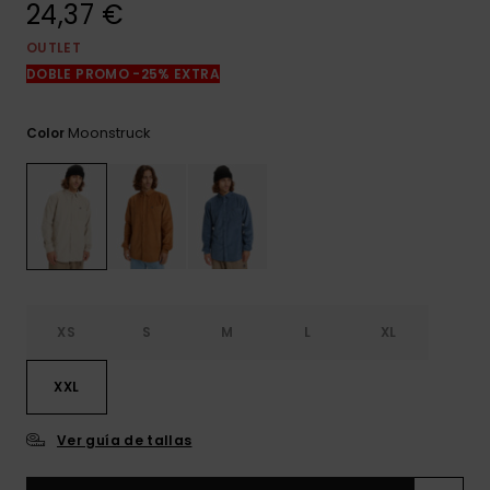
24,37 €
frecuentes y
accede a
nuestro
OUTLET
formulario de
DOBLE PROMO -25% EXTRA
contacto.
Consultar
Moonstruck
Color
las FAQ
XS
S
M
L
XL
XXL
Ver guía de tallas