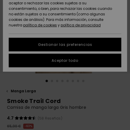
Freedom
aceptar o rechazar las cookies sujetas a su
consentimiento, o bien, para rechazar las cookies cuando
Comunidad
AYUDA &
no están sujetas a su consentimiento (como algunas
Protección de
Novedades
Novedades
CONTACTO
cookies de análisis). Para más información, consulte
datos
nuestra
política de cookies
y
política de privacidad
personales
SOSTENIBILIDAD
Destacados
Destacados
Guía de tallas
Gestionar las preferencias
TIENDAS
Inicia una
Aceptar todo
QUIKSILVER APP
conversación
para obtener
la respuesta
LISTA DE
más rápida a
FAVORITOS
tu pregunta.
Manga Larga
Iniciar una
Smoke Trail Cord
conversación
Camisa de manga larga Gris hombre
Encuentra
respuestas a
4.7
(58 Reseñas)
las preguntas
65,00 €
63%
más