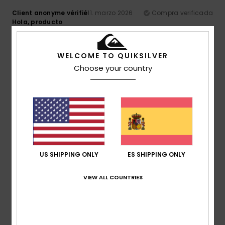
Client anonyme vérifié
11. marzo 2026
Compra verificada
Hola, producto
Mostrar original - Français
Comodidad
: 5
Relación calidad-precio
: 5
Material
:
/5
/5
5
Color
: 5
/5
/5
WELCOME TO QUIKSILVER
Recomiendo este producto
Choose your country
5
/5
João
9. marzo 2026
Compra verificada
Excelente calidad de los materiales y del color, y buen
US SHIPPING ONLY
ES SHIPPING ONLY
precio.
Mostrar original - Português
VIEW ALL COUNTRIES
Comodidad
: 5
Relación calidad-precio
: 4
Talla
: Talla
/5
/5
perfecta
Material
: 5
Color
: 5
/5
/5
Recomiendo este producto