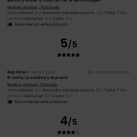
Bonita y suave. El color es fiel al de la imagen.
Mostrar original - Português
Comodidad
: 5
Relación calidad-precio
: 4
Talla
: Talla
/5
/5
perfecta
Material
: 5
Color
: 5
/5
/5
Recomiendo este producto
5
/5
Baptiste
16. febrero 2026
Compra verificada
El corte, la calidad y el precio
Mostrar original - Français
Comodidad
: 5
Relación calidad-precio
: 5
Talla
: Talla
/5
/5
perfecta
Material
: 5
Color
: 5
/5
/5
Recomiendo este producto
4
/5