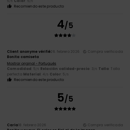
5
Color
: 5
/5
/5
Recomiendo este producto
4
/5
Client anonyme vérifié
26. febrero 2026
Compra verificada
Bonita camiseta
Mostrar original - Português
Comodidad
: 5
Relación calidad-precio
: 3
Talla
: Talla
/5
/5
perfecta
Material
: 4
Color
: 5
/5
/5
Recomiendo este producto
5
/5
Carla
18. febrero 2026
Compra verificada