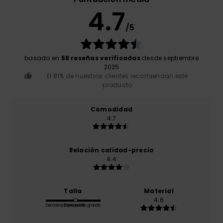
4.7
/5
basado en
58 reseñas verificadas
desde septiembre
2025
El 81% de nuestros clientes recomiendan este
producto
Comodidad
4.7
Relación calidad-precio
4.4
Talla
Material
4.6
Demasiado pequeño
Demasiado grande