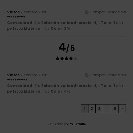
Victor
12. febrero 2026
Compra verificada
**********
Comodidad
: 4
Relación calidad-precio
: 4
Talla
: Talla
/5
/5
perfecta
Material
: 4
Color
: 3
/5
/5
4
/5
Victor
12. febrero 2026
Compra verificada
***********
Comodidad
: 4
Relación calidad-precio
: 4
Talla
: Talla
/5
/5
perfecta
Material
: 4
Color
: 4
/5
/5
1
2
3
...
6
>
Verificado por
TrustVille