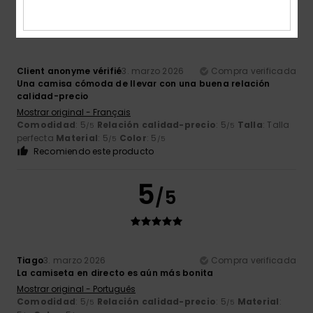
5
/5
Client anonyme vérifié
3. marzo 2026
Compra verificada
Una camisa cómoda de llevar con una buena relación
calidad-precio
Mostrar original - Français
Comodidad
: 5
Relación calidad-precio
: 5
Talla
: Talla
/5
/5
perfecta
Material
: 5
Color
: 5
/5
/5
Recomiendo este producto
5
/5
Tiago
3. marzo 2026
Compra verificada
La camiseta en directo es aún más bonita
Mostrar original - Português
Comodidad
: 5
Relación calidad-precio
: 5
Material
:
/5
/5