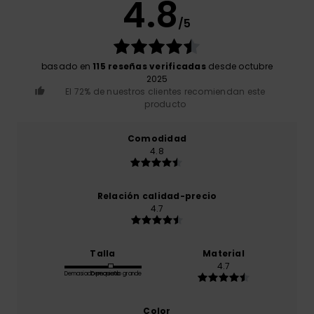
4.8
/5
basado en
115 reseñas verificadas
desde octubre
2025
El 72% de nuestros clientes recomiendan este
producto
Comodidad
4.8
Relación calidad-precio
4.7
Talla
Material
4.7
Demasiado pequeño
Demasiado grande
Color