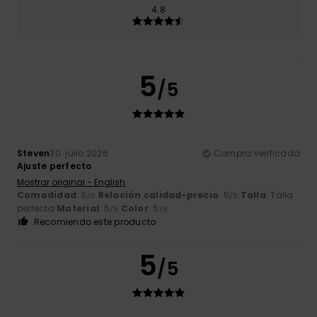
4.8
5
/5
Steven
30. julio 2026
Compra verificada
Ajuste perfecto
Mostrar original - English
Comodidad
: 5
Relación calidad-precio
: 5
Talla
: Talla
/5
/5
perfecta
Material
: 5
Color
: 5
/5
/5
Recomiendo este producto
5
/5