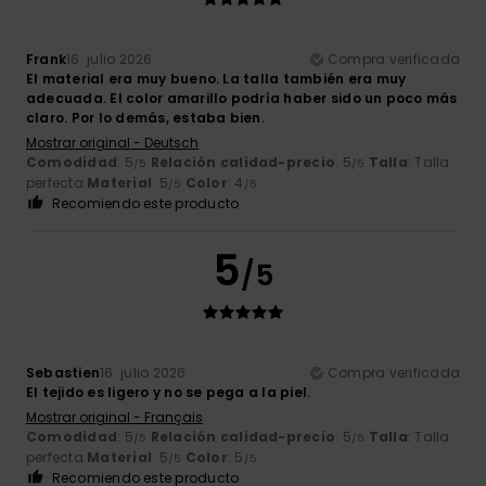
Frank
16. julio 2026
Compra verificada
El material era muy bueno. La talla también era muy
adecuada. El color amarillo podría haber sido un poco más
claro. Por lo demás, estaba bien.
Mostrar original - Deutsch
Comodidad
: 5
Relación calidad-precio
: 5
Talla
: Talla
/5
/5
perfecta
Material
: 5
Color
: 4
/5
/5
Recomiendo este producto
5
/5
Sebastien
16. julio 2026
Compra verificada
El tejido es ligero y no se pega a la piel.
Mostrar original - Français
Comodidad
: 5
Relación calidad-precio
: 5
Talla
: Talla
/5
/5
perfecta
Material
: 5
Color
: 5
/5
/5
Recomiendo este producto