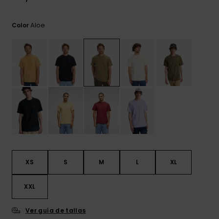
frecuentes y
accede a
nuestro
Aloe
Color
formulario de
contacto.
Consultar
las FAQ
XS
S
M
L
XL
XXL
Ver guía de tallas