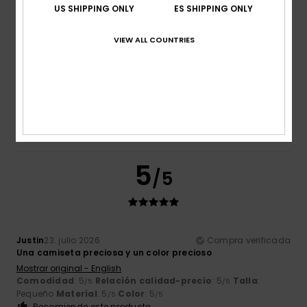
5
/5
US SHIPPING ONLY
ES SHIPPING ONLY
VIEW ALL COUNTRIES
Luís Miguel
27. julio 2026
Compra verificada
La mejor calidad
Mostrar original - Português
Comodidad
: 5
Relación calidad-precio
: 5
Talla
:
/5
/5
Grande
Material
: 5
Color
: 5
/5
/5
Recomiendo este producto
5
/5
Justin
23. julio 2026
Compra verificada
Una camiseta preciosa y un color precioso
Mostrar original - English
Comodidad
: 5
Relación calidad-precio
: 5
Talla
:
/5
/5
Pequeño
Material
: 5
Color
: 5
/5
/5
Recomiendo este producto