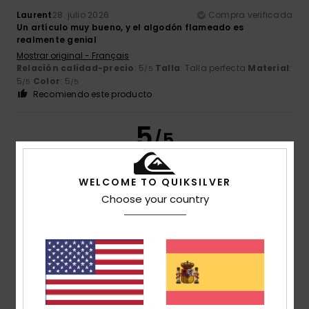
Laurent
28. julio 2026
Compra verificada
Un artículo muy bueno, y el algodón flameado es
realmente genial
Mostrar original - Français
Relación calidad-precio
: 5
Talla
: Talla perfecta
Material
:
/5
5
Color
: 5
/5
/5
Recomiendo este producto
5
/5
WELCOME TO QUIKSILVER
Choose your country
Céline
28. julio 2026
Compra verificada
Relación calidad-precio
Mostrar original - Français
Comodidad
: 5
Relación calidad-precio
: 5
Talla
: Talla
/5
/5
perfecta
Material
: 5
Color
: 5
/5
/5
Recomiendo este producto