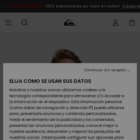
Pasar
a
DOBLE PROMO
-25% adicionales en todo el outlet
Comprar A
la
información
del
producto
Accede a tu
HOMBRE
Ropa
Ropa
Shop
Surf Shop
Tienda
Outlet
pedido
Hombre
Snow
Hombre
Hombre
NIÑO
Envio
Accesorios
Accesorios
Novedades
Continuar sin aceptar
Surf Shop
Outlet
MUJER
Niño
Tienda
Niños
Devoluciones
ELIJA CÓMO SE USAN SUS DATOS
Snow Niños
Zapatos y
Zapatos y
Destacados
Nosotros y nuestros socios utilizamos cookies o la
chanclas
chanclas
SURF
tecnología correspondiente para almacenar y/o acceder a
Pago
Highlights
Outlet
la información en el dispositivo. Esta información personal
Tienda
Mujer
(como datos de navegación y dirección IP) puede utilizarse
Snow
SNOW
Snow Mujer
Tarjeta de
para: presentarle anuncios y contenido personalizados,
Surf
Surf
regalo
medir el rendimiento de la publicidad y los contenidos,
Comunidad
presentar las anuncios personalizados, conocer mejor a
DOBLE
nuestra audiencia, desarrollar y mejorar los productos de
Destacados
PROMO
Quiksilver
Snow
Snow
nuestros socios. Usted puede configurar sus opciones para