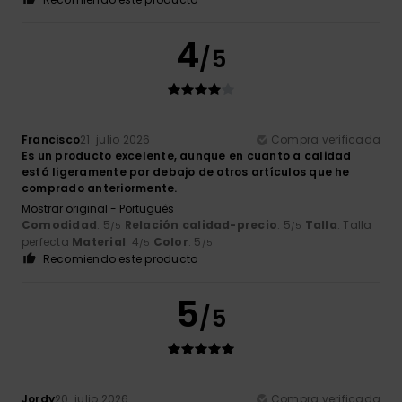
4
/5
Francisco
21. julio 2026
Compra verificada
Es un producto excelente, aunque en cuanto a calidad
está ligeramente por debajo de otros artículos que he
comprado anteriormente.
Mostrar original - Português
Comodidad
: 5
Relación calidad-precio
: 5
Talla
: Talla
/5
/5
perfecta
Material
: 4
Color
: 5
/5
/5
Recomiendo este producto
5
/5
Jordy
20. julio 2026
Compra verificada