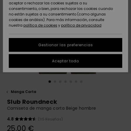
Freedom
aceptar o rechazar las cookies sujetas a su
consentimiento, o bien, para rechazar las cookies cuando
Comunidad
AYUDA &
no están sujetas a su consentimiento (como algunas
Protección de
Novedades
Novedades
CONTACTO
cookies de análisis). Para más información, consulte
datos
nuestra
política de cookies
y
política de privacidad
personales
SOSTENIBILIDAD
Destacados
Destacados
Guía de tallas
Gestionar las preferencias
TIENDAS
Inicia una
Aceptar todo
QUIKSILVER APP
conversación
para obtener
la respuesta
LISTA DE
más rápida a
FAVORITOS
tu pregunta.
Manga Corta
Iniciar una
Slub Roundneck
conversación
Camiseta de manga corta Beige hombre
Encuentra
respuestas a
4.8
(115 Reseñas)
las preguntas
25,00 €
más