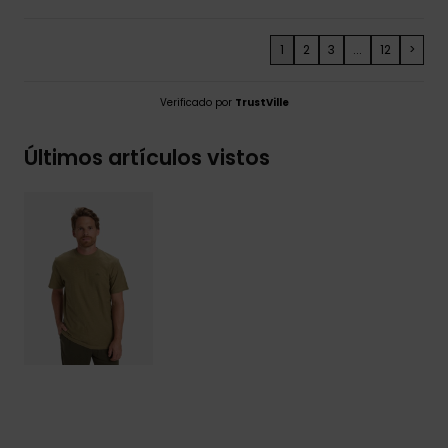
1
2
3
...
12
>
Verificado por
TrustVille
Últimos artículos vistos