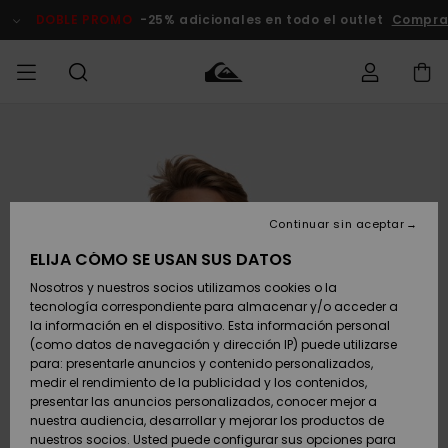
Pasar
a
DOBLE PROMO
-25% adicionales en todo el outlet
Comprar 
la
información
del
producto
Accede a tu
HOMBRE
Ropa
Ropa
Shop
Surf Shop
Tienda
Outlet
pedido
Hombre
Snow
Hombre
Hombre
NIÑO
Envio
Accesorios
Accesorios
Novedades
Continuar sin aceptar
Surf Shop
Outlet
MUJER
Niño
Tienda
Niños
Devoluciones
ELIJA CÓMO SE USAN SUS DATOS
Snow Niños
Zapatos y
Zapatos y
Destacados
Nosotros y nuestros socios utilizamos cookies o la
chanclas
chanclas
SURF
tecnología correspondiente para almacenar y/o acceder a
Pago
Highlights
Outlet
la información en el dispositivo. Esta información personal
Tienda
Mujer
(como datos de navegación y dirección IP) puede utilizarse
Snow
SNOW
Snow Mujer
Tarjeta de
para: presentarle anuncios y contenido personalizados,
Surf
Surf
regalo
medir el rendimiento de la publicidad y los contenidos,
Comunidad
presentar las anuncios personalizados, conocer mejor a
DOBLE
nuestra audiencia, desarrollar y mejorar los productos de
Destacados
PROMO
Quiksilver
Snow
Snow
nuestros socios. Usted puede configurar sus opciones para