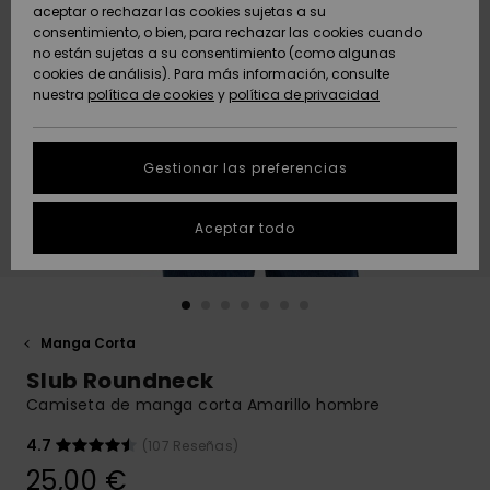
Freedom
aceptar o rechazar las cookies sujetas a su
consentimiento, o bien, para rechazar las cookies cuando
Comunidad
AYUDA &
no están sujetas a su consentimiento (como algunas
Protección de
Novedades
Novedades
CONTACTO
cookies de análisis). Para más información, consulte
datos
nuestra
política de cookies
y
política de privacidad
personales
SOSTENIBILIDAD
Destacados
Destacados
Guía de tallas
Gestionar las preferencias
TIENDAS
Inicia una
Aceptar todo
QUIKSILVER APP
conversación
para obtener
la respuesta
LISTA DE
más rápida a
FAVORITOS
tu pregunta.
Manga Corta
Iniciar una
Slub Roundneck
conversación
Camiseta de manga corta Amarillo hombre
Encuentra
respuestas a
4.7
(107 Reseñas)
las preguntas
25,00 €
más