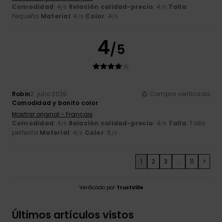
Comodidad
: 4
Relación calidad-precio
: 4
Talla
:
/5
/5
Pequeño
Material
: 4
Color
: 4
/5
/5
4
/5
Robin
2. julio 2026
Compra verificada
Comodidad y bonito color
Mostrar original - Français
Comodidad
: 4
Relación calidad-precio
: 4
Talla
: Talla
/5
/5
perfecta
Material
: 4
Color
: 5
/5
/5
1
2
3
...
11
>
Verificado por
TrustVille
Últimos artículos vistos