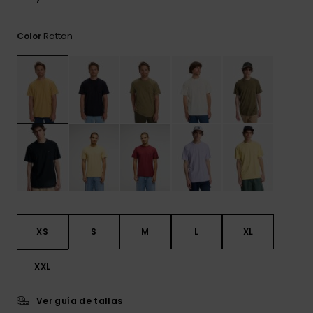
frecuentes y
accede a
nuestro
Rattan
Color
formulario de
contacto.
Consultar
las FAQ
XS
S
M
L
XL
XXL
Ver guía de tallas