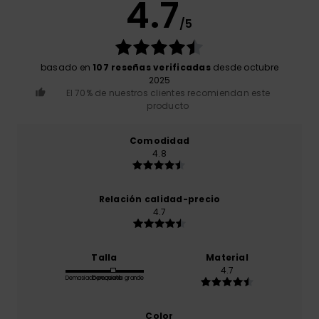
4.7
/5
basado en
107 reseñas verificadas
desde octubre
2025
El 70% de nuestros clientes recomiendan este
producto
Comodidad
4.8
Relación calidad-precio
4.7
Talla
Material
4.7
Demasiado pequeño
Demasiado grande
Color