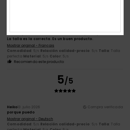
5
/5
Alain
14. julio 2026
Compra verificada
La talla es la correcta. Es un buen producto.
Mostrar original - Français
Comodidad
: 5
Relación calidad-precio
: 5
Talla
: Talla
/5
/5
perfecta
Material
: 5
Color
: 5
/5
/5
Recomiendo este producto
5
/5
Heiko
13. julio 2026
Compra verificada
porque puedo
Mostrar original - Deutsch
Comodidad
: 5
Relación calidad-precio
: 5
Talla
: Talla
/5
/5
perfecta
Material
: 5
Color
: 5
/5
/5