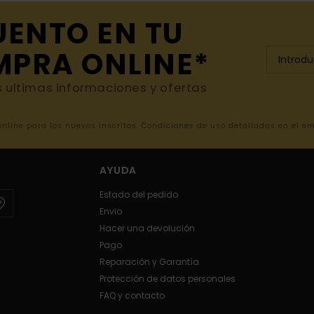
UENTO EN TU
MPRA ONLINE*
s ultimas informaciones y ofertas
 online para los nuevos inscritos. Condiciones de uso detalladas en el e
AYUDA
Estado del pedido
Envio
Hacer una devolución
Pago
Reparación y Garantía
Protección de datos personales
FAQ y contacto