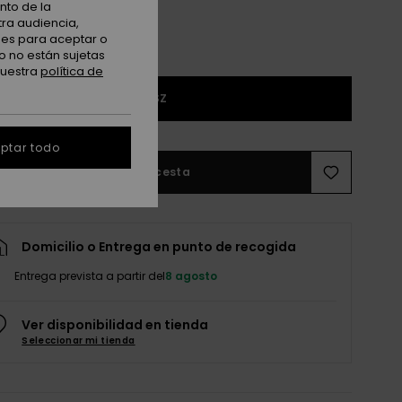
nto de la
tra audiencia,
nes para aceptar o
o no están sujetas
nuestra
política de
1SZ
ptar todo
Añadir a la cesta
Domicilio o Entrega en punto de recogida
Entrega prevista a partir del
8 agosto
Ver disponibilidad en tienda
Seleccionar mi tienda