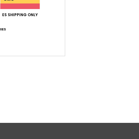
F
C
ES SHIPPING ONLY
2
D
IES
Comp
polic
Env