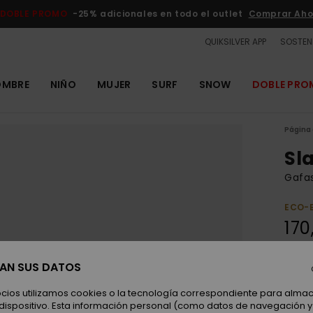
DOBLE PROMO
-25% adicionales en todo el outlet
Comprar Aho
QUIKSILVER APP
SOSTENI
OMBRE
NIÑO
MUJER
SURF
SNOW
DOBLE PR
Página 
Sl
Gafas
ECO-
170
SAN SUS DATOS
Color
ocios utilizamos cookies o la tecnología correspondiente para alm
 dispositivo. Esta información personal (como datos de navegación y 