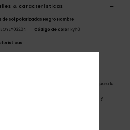
lles & características
 de sol polarizadas Negro Hombre
EQYEY03204
Código de color
kyh0
terísticas
ente: 136 mm
uente: 0mm
arillas: 133 mm
ltura de la lente: 54 mm
ontura de bio nailon inyectado con almohadillas para la
z y varillas ajustables
entes cilíndricas de policarbonato sin distorsiones y
stente a roturas
obertura base 5.5
00% protección solar U.V.
at.3