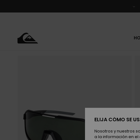
Pasar
a
la
información
del
producto
H
ELIJA CÓMO SE U
Nosotros y nuestros s
a la información en el