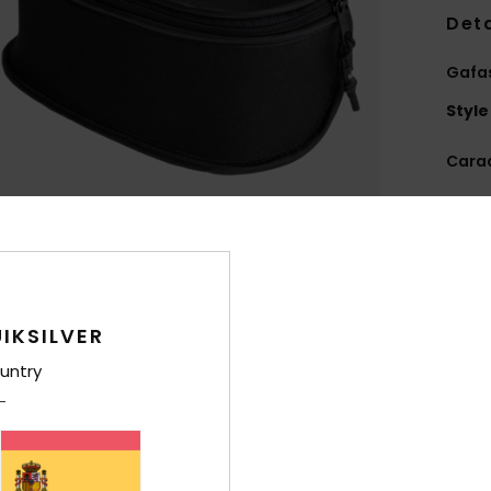
Deta
Gafas
Style
Carac
L
P
V
A
M
IKSILVER
nari
L
untry
resi
C
1
C