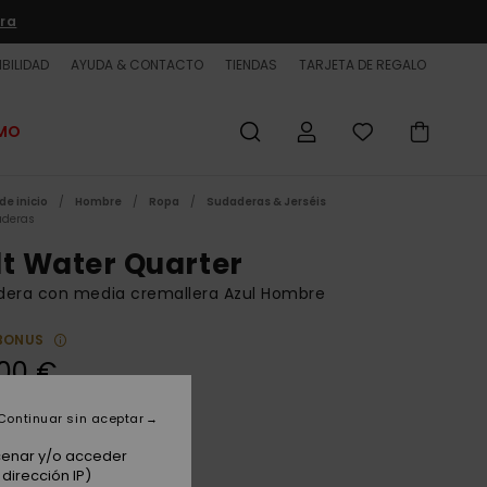
ra
BILIDAD
AYUDA & CONTACTO
TIENDAS
TARJETA DE REGALO
OMO
de inicio
Hombre
Ropa
Sudaderas & Jerséis
deras
lt Water Quarter
dera con media cremallera Azul Hombre
BONUS
00 €
Continuar sin aceptar
Dark Navy
acenar y/o acceder
dirección IP)