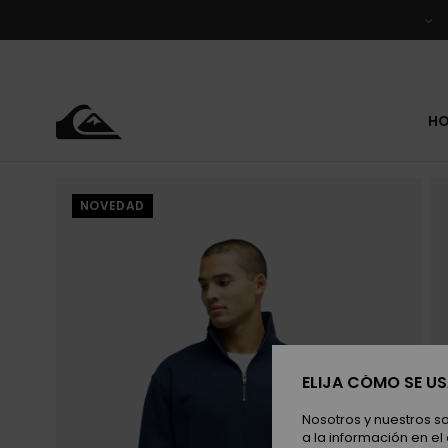
Pasar
a
la
información
del
producto
H
NOVEDAD
ELIJA CÓMO SE U
Nosotros y nuestros s
a la información en el