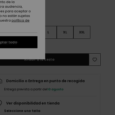
nto de la
tra audiencia,
nes para aceptar o
o no están sujetas
nuestra
política de
S
S
M
L
XL
XXL
ptar todo
r guía de tallas
Añadir a la cesta
Domicilio o Entrega en punto de recogida
Entrega prevista a partir del
10 agosto
Ver disponibilidad en tienda
Seleccione una talla