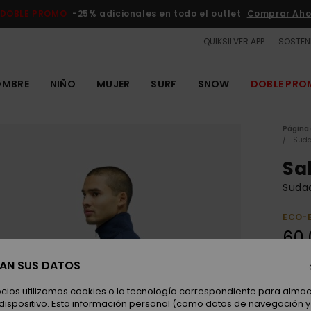
DOBLE PROMO
-25% adicionales en todo el outlet
Comprar Aho
QUIKSILVER APP
SOSTENI
OMBRE
NIÑO
MUJER
SURF
SNOW
DOBLE PR
Página 
Suda
Sa
Suda
ECO-
60,
SAN SUS DATOS
Color
ocios utilizamos cookies o la tecnología correspondiente para alm
 dispositivo. Esta información personal (como datos de navegación y 