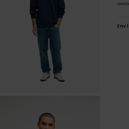
recic
Env