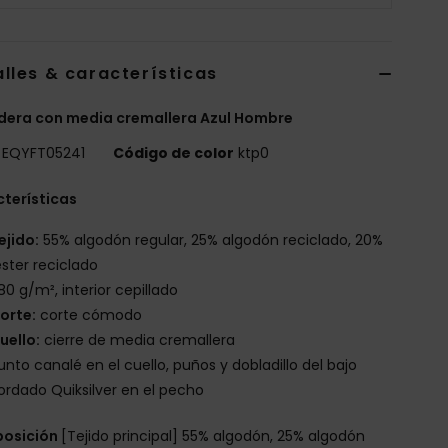
lles & características
era con media cremallera Azul Hombre
EQYFT05241
Código de color
ktp0
terísticas
ejido:
55% algodón regular, 25% algodón reciclado, 20%
éster reciclado
80 g/m², interior cepillado
orte:
corte cómodo
uello:
cierre de media cremallera
unto canalé en el cuello, puños y dobladillo del bajo
ordado Quiksilver en el pecho
osición
[Tejido principal] 55% algodón, 25% algodón