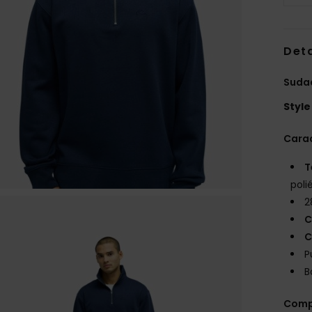
Deta
Sudad
Style
Carac
T
poli
2
C
C
P
B
Comp