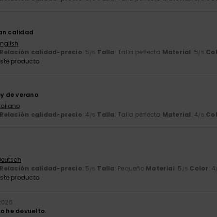
an calidad
English
Relación calidad-precio
: 5
Talla
: Talla perfecta
Material
: 5
Co
/5
/5
ste producto
ey de verano
Italiano
Relación calidad-precio
: 4
Talla
: Talla perfecta
Material
: 4
Co
/5
/5
 Deutsch
Relación calidad-precio
: 5
Talla
: Pequeño
Material
: 5
Color
: 4
/5
/5
ste producto
 2026
Lo he devuelto.