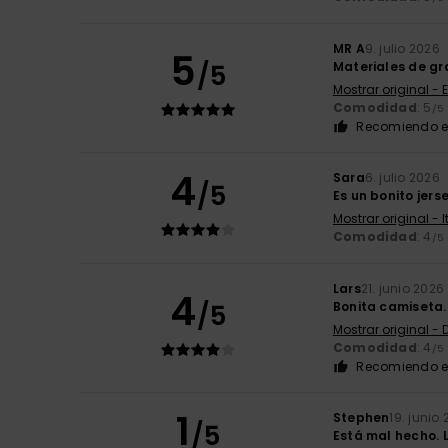
MR A
9. julio 2026
5
/5
Materiales de gr
Mostrar original - 
Comodidad
: 5
/5
Recomiendo e
4
Sara
6. julio 2026
/5
Es un bonito jers
Mostrar original - 
Comodidad
: 4
/5
Lars
21. junio 2026
4
/5
Bonita camiseta.
Mostrar original -
Comodidad
: 4
/5
Recomiendo e
1
Stephen
19. junio
/5
Está mal hecho. 