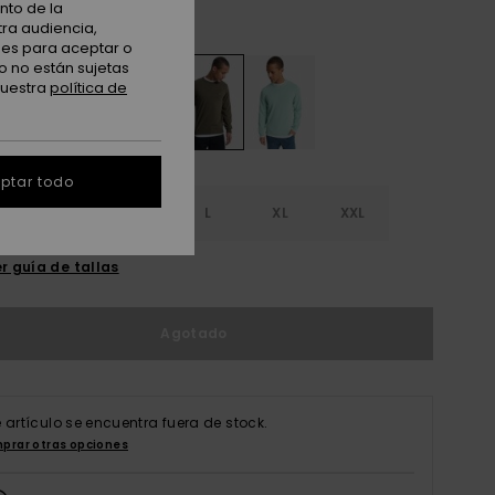
nto de la
Grape Leaf
tra audiencia,
nes para aceptar o
o no están sujetas
nuestra
política de
ptar todo
S
S
M
L
XL
XXL
r guía de tallas
Agotado
e artículo se encuentra fuera de stock.
prar otras opciones