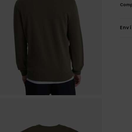
Comp
Env