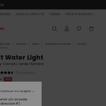
ra
BILIDAD
AYUDA & CONTACTO
TIENDAS
TARJETA DE REGALO
OMO
de inicio
Hombre
Ropa
Sudaderas & Jerséis
Jerséis
emira
lt Water Light
ey Cerrado Verde Hombre
(35 Reseñas)
 €
63%
50 €
Continuar sin aceptar
ET
 PROMO -25% EXTRA
acenar y/o acceder
dirección IP)