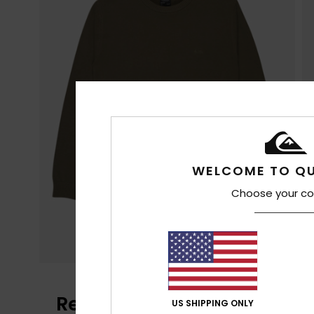
WELCOME TO QU
Choose your co
Reseñas de los clientes
US SHIPPING ONLY