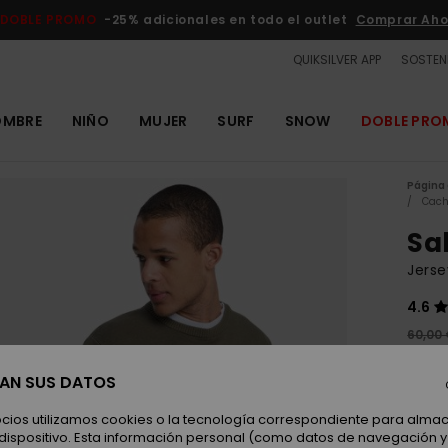
DOBLE PROMO
-25% adicionales en todo el outlet
Comprar Aho
QUIKSILVER APP
SOSTENI
OMBRE
NIÑO
MUJER
SURF
SNOW
DOBLE PR
Página 
Cach
Sa
Jers
4.6
60,00
22,
SAN SUS DATOS
OUTL
DOBLE
ocios utilizamos cookies o la tecnología correspondiente para alm
 dispositivo. Esta información personal (como datos de navegación y 