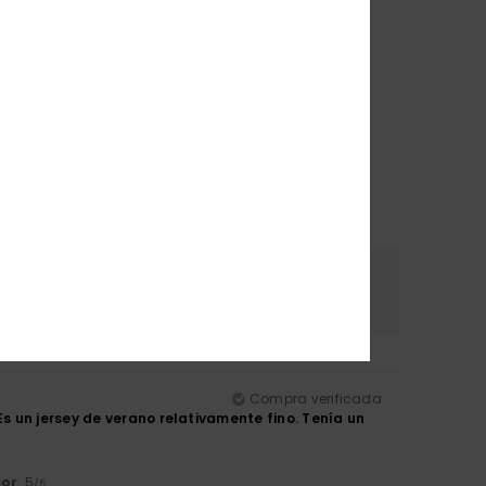
erial
Color
.5
4.8
Compra verificada
 un jersey de verano relativamente fino. Tenía un
lor
: 5
/5