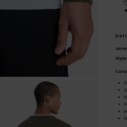
Deta
Jers
Style
Carac
T
C
C
P
B
E