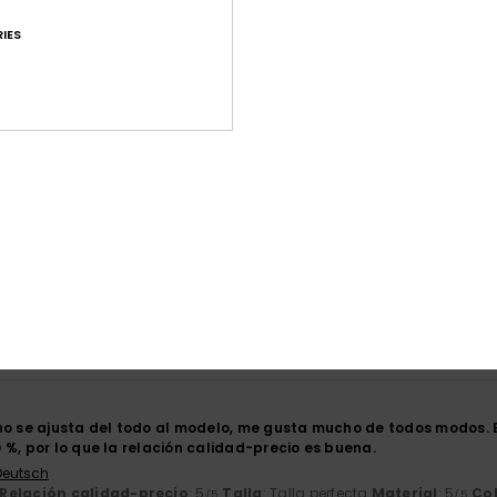
IES
Puntuación media
4.6
/5
basado en
35 reseñas verificadas
desde febrero 2026
El 71% de nuestros clientes recomiendan este producto
ación calidad-precio
Talla
Mat
4.4
4
Demasiado pequeño
Demasiado grande
no se ajusta del todo al modelo, me gusta mucho de todos modos. Es
 %, por lo que la relación calidad-precio es buena.
 Deutsch
Relación calidad-precio
: 5
Talla
: Talla perfecta
Material
: 5
Co
/5
/5