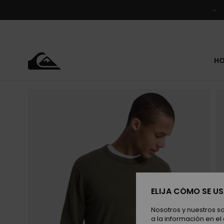
Pasar
a
la
información
del
producto
H
ELIJA CÓMO SE U
Nosotros y nuestros s
a la información en el