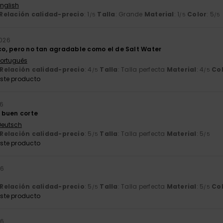
English
Relación calidad-precio
: 1
Talla
: Grande
Material
: 1
Color
: 5
/5
/5
/5
2026
sco, pero no tan agradable como el de Salt Water
 Português
Relación calidad-precio
: 4
Talla
: Talla perfecta
Material
: 4
Co
/5
/5
ste producto
6
 buen corte
 Deutsch
Relación calidad-precio
: 5
Talla
: Talla perfecta
Material
: 5
/5
/5
ste producto
26
Relación calidad-precio
: 5
Talla
: Talla perfecta
Material
: 5
Co
/5
/5
ste producto
26