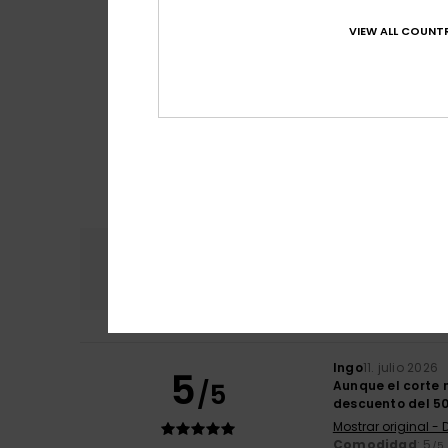
VIEW ALL COUNTR
Comodidad
Rel
4.5
Ingo
11. julio 2026
5
/5
Aunque el corte 
descuento del 50
Mostrar original -
Comodidad
: 5
/5