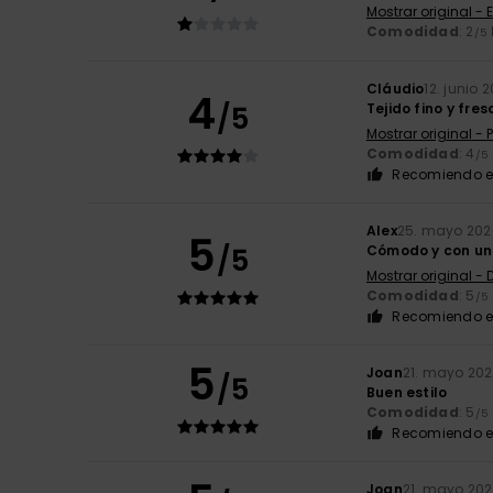
Mostrar original - 
Comodidad
: 2
/5
Cláudio
12. junio 
4
/5
Tejido fino y fre
Mostrar original -
Comodidad
: 4
/5
Recomiendo e
Alex
25. mayo 202
5
/5
Cómodo y con un
Mostrar original -
Comodidad
: 5
/5
Recomiendo e
5
Joan
21. mayo 20
/5
Buen estilo
Comodidad
: 5
/5
Recomiendo e
Joan
21. mayo 20