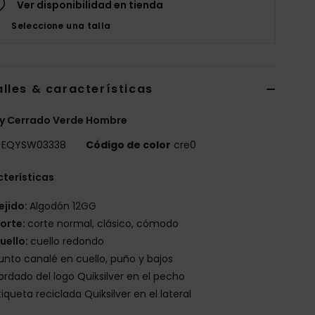
Ver disponibilidad en tienda
Seleccione una talla
lles & características
ey Cerrado Verde Hombre
EQYSW03338
Código de color
cre0
terísticas
ejido:
Algodón 12GG
orte:
corte normal, clásico, cómodo
uello:
cuello redondo
unto canalé en cuello, puño y bajos
ordado del logo Quiksilver en el pecho
tiqueta reciclada Quiksilver en el lateral