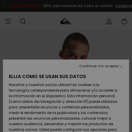
Pasar
a
DOBLE PROMO
-25% adicionales en todo el outlet
Compra
la
información
del
producto
Accede a tu
HOMBRE
Ropa
Ropa
Shop
Surf Shop
Tienda
Outlet
pedido
Hombre
Snow
Hombre
Hombre
NIÑO
Envio
Accesorios
Accesorios
Novedades
Continuar sin aceptar
Surf Shop
Outlet
MUJER
Niño
Tienda
Niños
Devoluciones
ELIJA CÓMO SE USAN SUS DATOS
Snow Niños
Zapatos y
Zapatos y
Destacados
Nosotros y nuestros socios utilizamos cookies o la
chanclas
chanclas
SURF
tecnología correspondiente para almacenar y/o acceder a
Pago
Highlights
Outlet
la información en el dispositivo. Esta información personal
Tienda
Mujer
(como datos de navegación y dirección IP) puede utilizarse
Snow
SNOW
Snow Mujer
Tarjeta de
para: presentarle anuncios y contenido personalizados,
Surf
Surf
regalo
medir el rendimiento de la publicidad y los contenidos,
Comunidad
presentar las anuncios personalizados, conocer mejor a
DOBLE
nuestra audiencia, desarrollar y mejorar los productos de
Destacados
PROMO
Quiksilver
Snow
Snow
nuestros socios. Usted puede configurar sus opciones para