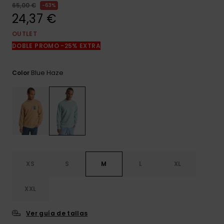
frecuentes y
65,00 €
63%
accede a
24,37 €
nuestro
formulario de
OUTLET
contacto.
DOBLE PROMO -25% EXTRA
Consultar
las FAQ
Blue Haze
Color
XS
S
M
L
XL
XXL
Ver guía de tallas