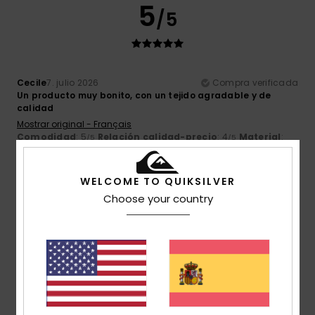
5
/5
Cecile
7. julio 2026
Compra verificada
Un producto muy bonito, con un tejido agradable y de
calidad
Mostrar original - Français
Comodidad
: 5
Relación calidad-precio
: 4
Material
:
/5
/5
5
Color
: 5
/5
/5
WELCOME TO QUIKSILVER
5
/5
Choose your country
Romain
6. julio 2026
Compra verificada
Un producto perfecto y de gran calidad
Mostrar original - Français
Comodidad
: 5
Relación calidad-precio
: 5
Talla
: Talla
/5
/5