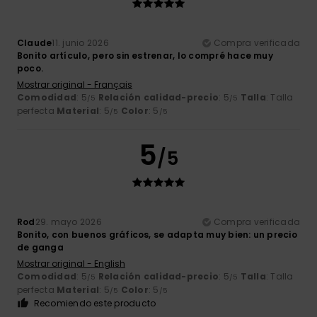
Claude
11. junio 2026
Compra verificada
Bonito artículo, pero sin estrenar, lo compré hace muy
poco.
Mostrar original - Français
Comodidad
: 5
Relación calidad-precio
: 5
Talla
: Talla
/5
/5
perfecta
Material
: 5
Color
: 5
/5
/5
5
/5
Rod
29. mayo 2026
Compra verificada
Bonito, con buenos gráficos, se adapta muy bien: un precio
de ganga
Mostrar original - English
Comodidad
: 5
Relación calidad-precio
: 5
Talla
: Talla
/5
/5
perfecta
Material
: 5
Color
: 5
/5
/5
Recomiendo este producto