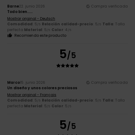
Barne
22. junio 2026
Compra verificada
Todo bien……
Mostrar original - Deutsch
Comodidad
: 5
Relación calidad-precio
: 5
Talla
: Talla
/5
/5
perfecta
Material
: 5
Color
: 4
/5
/5
Recomiendo este producto
5
/5
Marco
15. junio 2026
Compra verificada
Un diseño y unos colores preciosos
Mostrar original - Français
Comodidad
: 5
Relación calidad-precio
: 5
Talla
: Talla
/5
/5
perfecta
Material
: 5
Color
: 5
/5
/5
5
/5