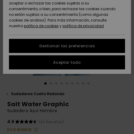
Freedom
aceptar o rechazar las cookies sujetas a su
consentimiento, o bien, para rechazar las cookies cuando
Comunidad
AYUDA &
no están sujetas a su consentimiento (como algunas
Protección de
Novedades
Novedades
CONTACTO
cookies de análisis). Para más información, consulte
datos
nuestra
política de cookies
y
política de privacidad
personales
SOSTENIBILIDAD
Destacados
Destacados
Guía de tallas
Gestionar las preferencias
TIENDAS
Inicia una
Aceptar todo
QUIKSILVER APP
conversación
para obtener
la respuesta
LISTA DE
más rápida a
FAVORITOS
tu pregunta.
Sudaderas Cuello Redondo
Iniciar una
Salt Water Graphic
conversación
Sudadera Azul Hombre
Encuentra
respuestas a
4.9
(24 Reseñas)
las preguntas
ECO-BONUS
más