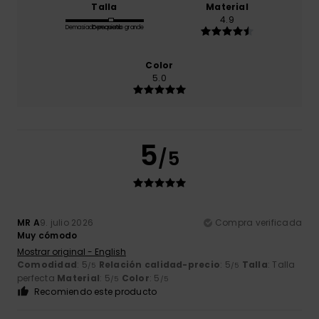
Talla
Material
4.9
Demasiado pequeño
Demasiado grande
Color
5.0
5
/5
MR A
9. julio 2026
Compra verificada
Muy cómodo
Mostrar original - English
Comodidad
: 5
Relación calidad-precio
: 5
Talla
: Talla
/5
/5
perfecta
Material
: 5
Color
: 5
/5
/5
Recomiendo este producto