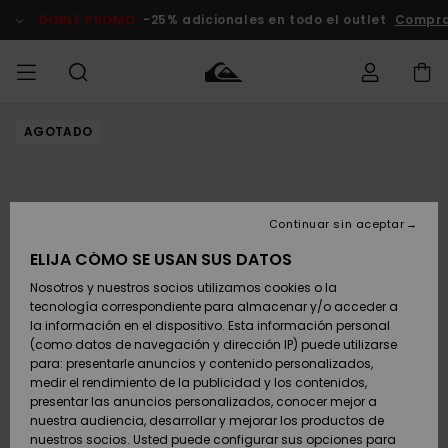
Pasar
a
DOBLE PROMO
-25% adicionales en todo el outlet
Compra
la
información
del
producto
AGOTADO
Accede a tu
HOMBRE
Ropa
Ropa
Shop
Surf Shop
Tienda
Outlet
pedido
Hombre
Snow
Hombre
Hombre
NIÑO
Envio
Accesorios
Accesorios
Novedades
Continuar sin aceptar
Surf Shop
Outlet
MUJER
Niño
Tienda
Niños
Devoluciones
ELIJA CÓMO SE USAN SUS DATOS
Snow Niños
Zapatos y
Zapatos y
Destacados
Nosotros y nuestros socios utilizamos cookies o la
chanclas
chanclas
SURF
tecnología correspondiente para almacenar y/o acceder a
Pago
Highlights
Outlet
la información en el dispositivo. Esta información personal
Tienda
Mujer
(como datos de navegación y dirección IP) puede utilizarse
Snow
SNOW
Snow Mujer
Tarjeta de
para: presentarle anuncios y contenido personalizados,
Surf
Surf
regalo
medir el rendimiento de la publicidad y los contenidos,
Comunidad
presentar las anuncios personalizados, conocer mejor a
DOBLE
nuestra audiencia, desarrollar y mejorar los productos de
Destacados
PROMO
Quiksilver
Snow
Snow
nuestros socios. Usted puede configurar sus opciones para