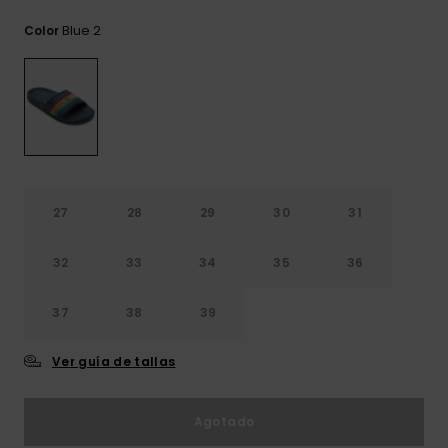
frecuentes y
accede a
Blue 2
Color
nuestro
formulario de
contacto.
Consultar
las FAQ
27
28
29
30
31
32
33
34
35
36
37
38
39
Ver guía de tallas
Agotado