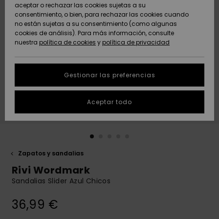
Freedom
aceptar o rechazar las cookies sujetas a su
consentimiento, o bien, para rechazar las cookies cuando
Comunidad
AYUDA &
no están sujetas a su consentimiento (como algunas
Protección de
Novedades
Novedades
CONTACTO
cookies de análisis). Para más información, consulte
datos
nuestra
política de cookies
y
política de privacidad
personales
SOSTENIBILIDAD
Destacados
Destacados
Guía de tallas
Gestionar las preferencias
TIENDAS
Inicia una
Aceptar todo
QUIKSILVER APP
conversación
para obtener
la respuesta
LISTA DE
más rápida a
FAVORITOS
tu pregunta.
Zapatos y sandalias
Iniciar una
Rivi Wordmark
conversación
Sandalias Slider Azul Chicos
Encuentra
respuestas a
36,99 €
las preguntas
más