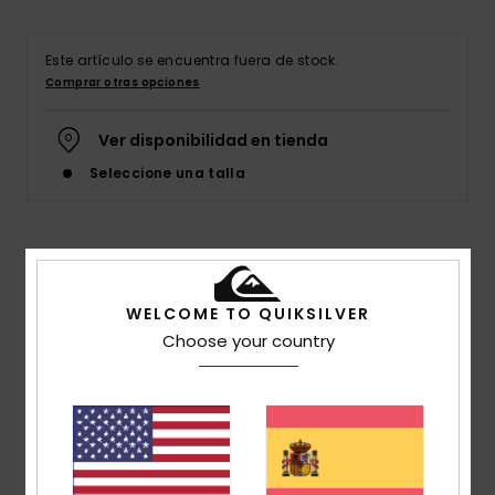
Este artículo se encuentra fuera de stock.
Comprar otras opciones
Ver disponibilidad en tienda
Seleccione una talla
Detalles & características
WELCOME TO QUIKSILVER
Sandalias Slider Azul Chicos
Choose your country
Style
AQBL100582
Código de color
byj2
Características
Parte superior:
sintética
Plantilla:
plantilla Hydrobound™ súper suave