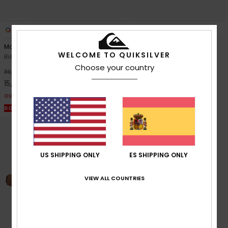
1
3
Mojave
Bling Sling
WELCOME TO QUIKSILVER
Riñonera Rojo hombre
Riñonera Verde hombre
Choose your country
48%
48%
30,00 €
22,00 €
15,75 €
11,55 €
OUTLET
OUTLET
DOBLE PROMO -25% EXTRA
DOBLE PROMO -25% EXTRA
US SHIPPING ONLY
ES SHIPPING ONLY
VIEW ALL COUNTRIES