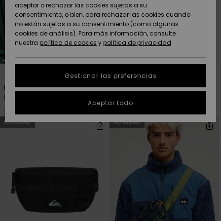
Freedom
aceptar o rechazar las cookies sujetas a su
consentimiento, o bien, para rechazar las cookies cuando
Comunidad
AYUDA &
no están sujetas a su consentimiento (como algunas
Protección de
Novedades
Novedades
CONTACTO
cookies de análisis). Para más información, consulte
datos
nuestra
política de cookies
y
política de privacidad
personales
SOSTENIBILIDAD
Destacados
Destacados
Guía de tallas
2
1
Gestionar las preferencias
TIENDAS
Packed
Mojave Plus
Riñonera Verde Hombre
Riñonera Negro Hombre
Inicia una
Aceptar todo
QUIKSILVER APP
conversación
22,00 €
35,00 €
para obtener
NOVEDAD
NOVEDAD
la respuesta
LISTA DE
más rápida a
FAVORITOS
tu pregunta.
Iniciar una
conversación
Encuentra
respuestas a
las preguntas
más