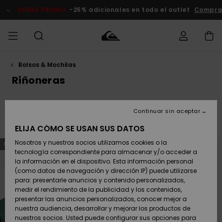
Saltar
a
DOBLE PROMO
-25% adicionales en todo el outlet
Comprar
la
selección
de
la
cuadrícula
de
productos
Bolsos & Mochilas
Accede a tu
HOMBRE
Ropa
Ropa
Shop
Surf Shop
Tienda
Outlet
pedido
Riñoneras
Hombre
Snow
Hombre
Hombre
NIÑO
Envio
Accesorios
Accesorios
Novedades
Continuar sin aceptar
Surf Shop
Outlet
MUJER
Niño
Tienda
Niños
Filtrar y Ordenar
7
Resultados
Devoluciones
ELIJA CÓMO SE USAN SUS DATOS
Snow Niños
Zapatos y
Zapatos y
Destacados
Saltar
Ir
Nosotros y nuestros socios utilizamos cookies o la
NOVEDAD
NOVEDAD
a
a
chanclas
chanclas
SURF
criterios
ordenar
tecnología correspondiente para almacenar y/o acceder a
Pago
de
por
Highlights
Outlet
búsqueda
la información en el dispositivo. Esta información personal
Tienda
Mujer
(como datos de navegación y dirección IP) puede utilizarse
Snow
SNOW
Snow Mujer
Tarjeta de
para: presentarle anuncios y contenido personalizados,
Surf
Surf
regalo
medir el rendimiento de la publicidad y los contenidos,
Comunidad
presentar las anuncios personalizados, conocer mejor a
DOBLE
nuestra audiencia, desarrollar y mejorar los productos de
Destacados
PROMO
Quiksilver
Snow
Snow
nuestros socios. Usted puede configurar sus opciones para