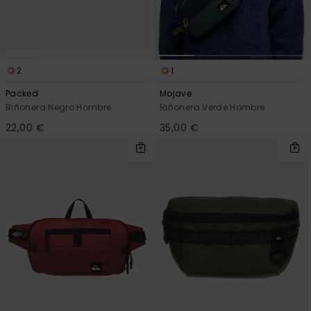
frecuentes y
accede a
nuestro
formulario de
contacto.
2
1
Consultar
las FAQ
Packed
Mojave
Riñonera Negro Hombre
Riñonera Verde Hombre
22,00 €
35,00 €