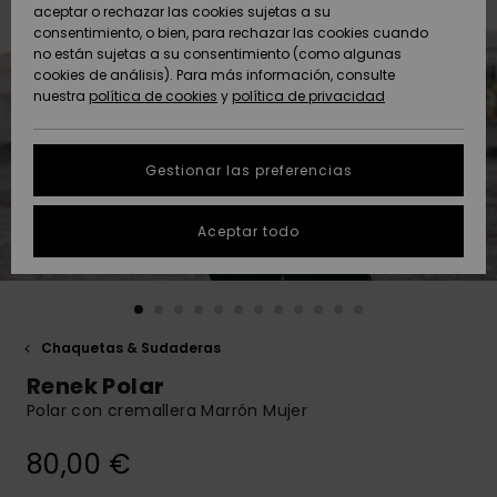
Freedom
aceptar o rechazar las cookies sujetas a su
consentimiento, o bien, para rechazar las cookies cuando
Comunidad
AYUDA &
no están sujetas a su consentimiento (como algunas
Protección de
Novedades
Novedades
CONTACTO
cookies de análisis). Para más información, consulte
datos
nuestra
política de cookies
y
política de privacidad
personales
SOSTENIBILIDAD
Destacados
Destacados
Guía de tallas
Gestionar las preferencias
TIENDAS
Inicia una
Aceptar todo
QUIKSILVER APP
conversación
para obtener
la respuesta
LISTA DE
más rápida a
FAVORITOS
tu pregunta.
Chaquetas & Sudaderas
Iniciar una
Renek Polar
conversación
Polar con cremallera Marrón Mujer
Encuentra
respuestas a
80,00 €
las preguntas
más