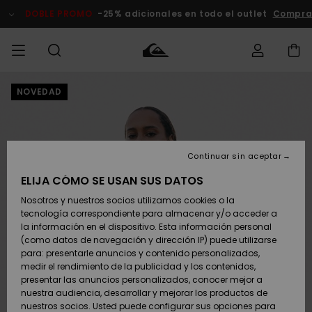
Pasar
a
DOBLE PROMO
-25% adicionales en todo el outlet
Comprar
la
información
del
producto
NOVEDAD
Accede a tu
HOMBRE
Ropa
Ropa
Shop
Surf Shop
Tienda
Outlet
pedido
Hombre
Snow
Hombre
Hombre
NIÑO
Envio
Accesorios
Accesorios
Novedades
Continuar sin aceptar
Surf Shop
Outlet
MUJER
Niño
Tienda
Niños
Devoluciones
ELIJA CÓMO SE USAN SUS DATOS
Snow Niños
Zapatos y
Zapatos y
Destacados
Nosotros y nuestros socios utilizamos cookies o la
chanclas
chanclas
SURF
tecnología correspondiente para almacenar y/o acceder a
Pago
Highlights
Outlet
la información en el dispositivo. Esta información personal
Tienda
Mujer
(como datos de navegación y dirección IP) puede utilizarse
Snow
SNOW
Snow Mujer
Tarjeta de
para: presentarle anuncios y contenido personalizados,
Surf
Surf
regalo
medir el rendimiento de la publicidad y los contenidos,
Comunidad
presentar las anuncios personalizados, conocer mejor a
DOBLE
nuestra audiencia, desarrollar y mejorar los productos de
Destacados
PROMO
Quiksilver
Snow
Snow
nuestros socios. Usted puede configurar sus opciones para