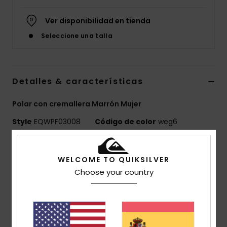
Ver disponibilidad en tienda
Seleccione una talla
Detalles & características
Polar con cremallera Marrón Mujer
Style
EQWPF03008
Código de color
weg6
Características
WELCOME TO QUIKSILVER
Tejido:
100% poliéster [260 g/m2]
Choose your country
Corte:
corte regular con mangas raglán
Otros:
nailon contrastado en el cuello, la solapa
central y los bolsillos del pecho
Bolsillos:
bolsillo con cremallera en el pecho