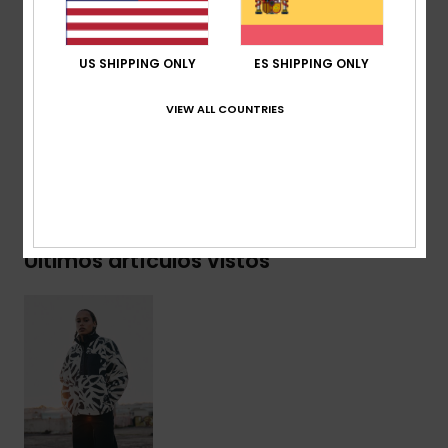
Puños/Dobladillo:
elástico
Marca:
etiqueta o gráfico de temporada en el
bolsillo del pecho
US SHIPPING ONLY
ES SHIPPING ONLY
Composición
[Tejido principal] 100% poliéster
VIEW ALL COUNTRIES
Envíos y Devoluciones
Últimos artículos vistos