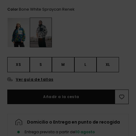
frecuentes y
accede a
Bone White Spraycan Renek
Color
nuestro
formulario de
contacto.
Consultar
las FAQ
XS
S
M
L
XL
Ver guía de tallas
Añadir a la cesta
Domicilio o Entrega en punto de recogida
Entrega prevista a partir del
10 agosto