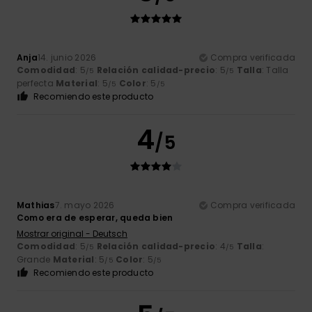
Anja
14. junio 2026
Compra verificada
Comodidad
: 5
Relación calidad-precio
: 5
Talla
: Talla
/5
/5
perfecta
Material
: 5
Color
: 5
/5
/5
Recomiendo este producto
4
/5
Mathias
7. mayo 2026
Compra verificada
Como era de esperar, queda bien
Mostrar original - Deutsch
Comodidad
: 5
Relación calidad-precio
: 4
Talla
:
/5
/5
Grande
Material
: 5
Color
: 5
/5
/5
Recomiendo este producto