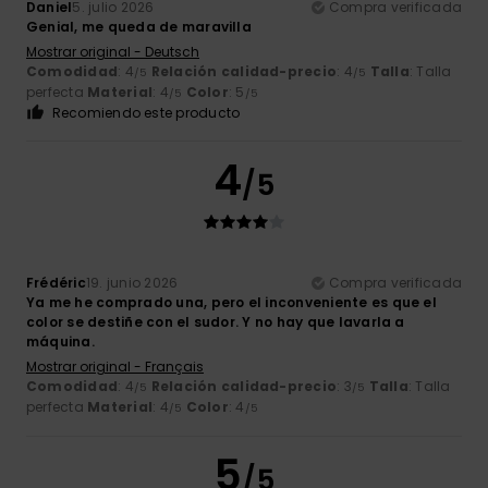
Daniel
5. julio 2026
Compra verificada
Genial, me queda de maravilla
Mostrar original - Deutsch
Comodidad
: 4
Relación calidad-precio
: 4
Talla
: Talla
/5
/5
perfecta
Material
: 4
Color
: 5
/5
/5
Recomiendo este producto
4
/5
Frédéric
19. junio 2026
Compra verificada
Ya me he comprado una, pero el inconveniente es que el
color se destiñe con el sudor. Y no hay que lavarla a
máquina.
Mostrar original - Français
Comodidad
: 4
Relación calidad-precio
: 3
Talla
: Talla
/5
/5
perfecta
Material
: 4
Color
: 4
/5
/5
5
/5