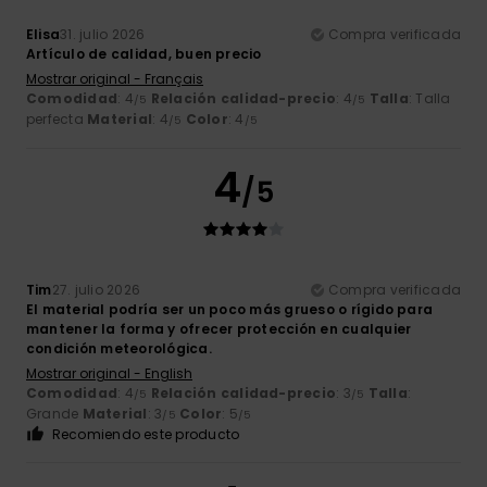
Elisa
31. julio 2026
Compra verificada
Artículo de calidad, buen precio
Mostrar original - Français
Comodidad
: 4
Relación calidad-precio
: 4
Talla
: Talla
/5
/5
perfecta
Material
: 4
Color
: 4
/5
/5
4
/5
Tim
27. julio 2026
Compra verificada
El material podría ser un poco más grueso o rígido para
mantener la forma y ofrecer protección en cualquier
condición meteorológica.
Mostrar original - English
Comodidad
: 4
Relación calidad-precio
: 3
Talla
:
/5
/5
Grande
Material
: 3
Color
: 5
/5
/5
Recomiendo este producto