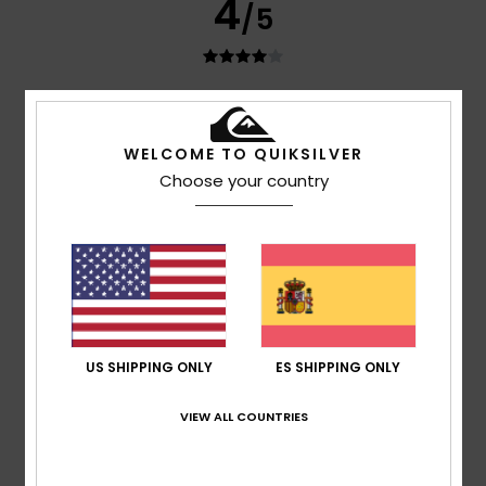
4
/5
Tim
27. julio 2026
Compra verificada
El material podría ser un poco más grueso o rígido para
WELCOME TO QUIKSILVER
mantener la forma y ofrecer protección en cualquier
condición meteorológica.
Choose your country
Mostrar original - English
Comodidad
: 4
Relación calidad-precio
: 3
Talla
:
/5
/5
Grande
Material
: 3
Color
: 5
/5
/5
Recomiendo este producto
5
/5
US SHIPPING ONLY
ES SHIPPING ONLY
VIEW ALL COUNTRIES
Michel
17. julio 2026
Compra verificada
Ajuste perfecto
Mostrar original - Deutsch