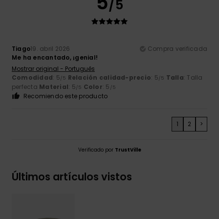
5
/5
Tiago
19. abril 2026
Compra verificada
Me ha encantado, ¡genial!
Mostrar original - Português
Comodidad
: 5
Relación calidad-precio
: 5
Talla
: Talla
/5
/5
perfecta
Material
: 5
Color
: 5
/5
/5
Recomiendo este producto
1
2
>
Verificado por
TrustVille
Últimos artículos vistos