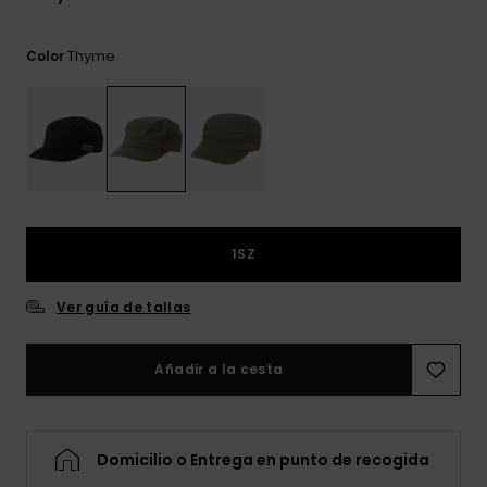
frecuentes y
accede a
nuestro
Thyme
Color
formulario de
contacto.
Consultar
las FAQ
1SZ
Ver guía de tallas
Añadir a la cesta
Domicilio o Entrega en punto de recogida