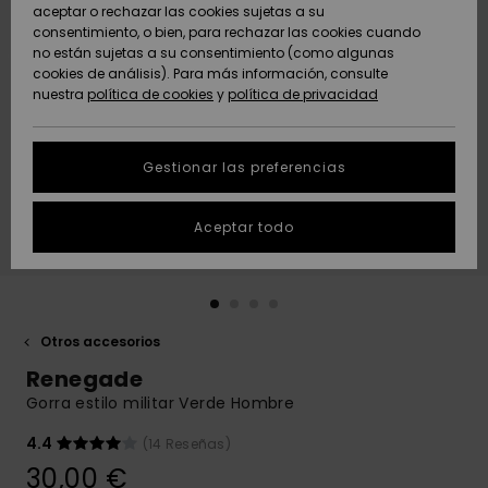
Freedom
aceptar o rechazar las cookies sujetas a su
consentimiento, o bien, para rechazar las cookies cuando
Comunidad
AYUDA &
no están sujetas a su consentimiento (como algunas
Protección de
Novedades
Novedades
CONTACTO
cookies de análisis). Para más información, consulte
datos
nuestra
política de cookies
y
política de privacidad
personales
SOSTENIBILIDAD
Destacados
Destacados
Guía de tallas
Gestionar las preferencias
TIENDAS
Inicia una
Aceptar todo
QUIKSILVER APP
conversación
para obtener
la respuesta
LISTA DE
más rápida a
FAVORITOS
tu pregunta.
Otros accesorios
Iniciar una
Renegade
conversación
Gorra estilo militar Verde Hombre
Encuentra
respuestas a
4.4
(14 Reseñas)
las preguntas
30,00 €
más