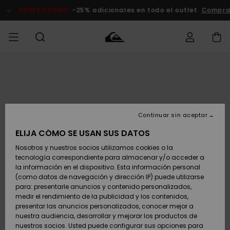
Pasar
a
DOBLE PROMO
-25% adicionales en todo el outlet
Compra
la
información
del
producto
Accede a tu
HOMBRE
Ropa
Ropa
Shop
Surf Shop
Tienda
Outlet
pedido
Hombre
Snow
Hombre
Hombre
NIÑO
Envio
Accesorios
Accesorios
Novedades
Continuar sin aceptar
Surf Shop
Outlet
MUJER
Niño
Tienda
Niños
Devoluciones
ELIJA CÓMO SE USAN SUS DATOS
Snow Niños
Zapatos y
Zapatos y
Destacados
Nosotros y nuestros socios utilizamos cookies o la
chanclas
chanclas
SURF
tecnología correspondiente para almacenar y/o acceder a
Pago
Highlights
Outlet
la información en el dispositivo. Esta información personal
Tienda
Mujer
(como datos de navegación y dirección IP) puede utilizarse
Snow
SNOW
Snow Mujer
Tarjeta de
para: presentarle anuncios y contenido personalizados,
Surf
Surf
regalo
medir el rendimiento de la publicidad y los contenidos,
Comunidad
presentar las anuncios personalizados, conocer mejor a
DOBLE
nuestra audiencia, desarrollar y mejorar los productos de
Destacados
PROMO
Quiksilver
Snow
Snow
nuestros socios. Usted puede configurar sus opciones para