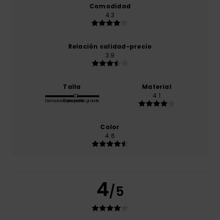
Comodidad
4.3
Relación calidad-precio
3.9
Talla
Material
4.1
Demasiado pequeño
Demasiado grande
Color
4.6
4
/5