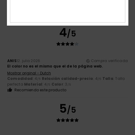
Comodidad
: 5
Relación calidad-precio
: 4
Talla
: Talla
/5
/5
perfecta
Material
: 5
Color
: 5
/5
/5
Recomiendo este producto
4
/5
ANIS
12. julio 2026
Compra verificada
El color no es el mismo que el de la página web.
Mostrar original - Dutch
Comodidad
: 4
Relación calidad-precio
: 4
Talla
: Talla
/5
/5
perfecta
Material
: 4
Color
: 3
/5
/5
Recomiendo este producto
5
/5