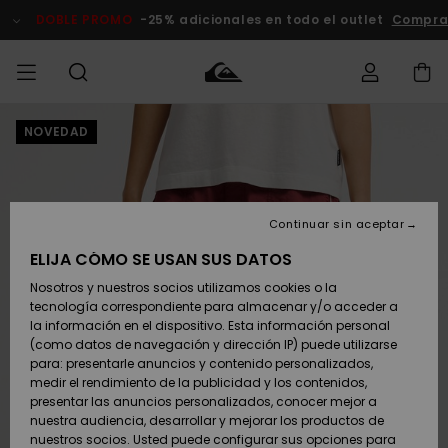
Pasar
a
DOBLE PROMO
-25% adicionales en todo el outlet
Comprar
la
información
del
producto
NOVEDAD
Accede a tu
HOMBRE
Ropa
Ropa
Shop
Surf Shop
Tienda
Outlet
pedido
Hombre
Snow
Hombre
Hombre
NIÑO
Envio
Accesorios
Accesorios
Novedades
Continuar sin aceptar
Surf Shop
Outlet
MUJER
Niño
Tienda
Niños
Devoluciones
ELIJA CÓMO SE USAN SUS DATOS
Snow Niños
Zapatos y
Zapatos y
Destacados
Nosotros y nuestros socios utilizamos cookies o la
chanclas
chanclas
SURF
tecnología correspondiente para almacenar y/o acceder a
Pago
Highlights
Outlet
la información en el dispositivo. Esta información personal
Tienda
Mujer
(como datos de navegación y dirección IP) puede utilizarse
Snow
SNOW
Snow Mujer
Tarjeta de
para: presentarle anuncios y contenido personalizados,
Surf
Surf
regalo
medir el rendimiento de la publicidad y los contenidos,
Comunidad
presentar las anuncios personalizados, conocer mejor a
DOBLE
nuestra audiencia, desarrollar y mejorar los productos de
Destacados
PROMO
Quiksilver
Snow
Snow
nuestros socios. Usted puede configurar sus opciones para