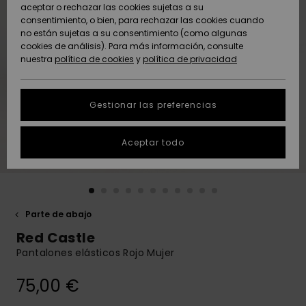
Freedom
aceptar o rechazar las cookies sujetas a su
consentimiento, o bien, para rechazar las cookies cuando
Comunidad
AYUDA &
no están sujetas a su consentimiento (como algunas
Protección de
Novedades
Novedades
CONTACTO
cookies de análisis). Para más información, consulte
datos
nuestra
política de cookies
y
política de privacidad
personales
SOSTENIBILIDAD
Destacados
Destacados
Guía de tallas
Gestionar las preferencias
TIENDAS
Inicia una
Aceptar todo
QUIKSILVER APP
conversación
para obtener
la respuesta
LISTA DE
más rápida a
FAVORITOS
tu pregunta.
Parte de abajo
Iniciar una
Red Castle
conversación
Pantalones elásticos Rojo Mujer
Encuentra
respuestas a
75,00 €
las preguntas
más