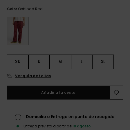
frecuentes y
accede a
Oxblood Red
Color
nuestro
formulario de
contacto.
Consultar
las FAQ
XS
S
M
L
XL
Ver guía de tallas
Añadir a la cesta
Domicilio o Entrega en punto de recogida
Entrega prevista a partir del
10 agosto