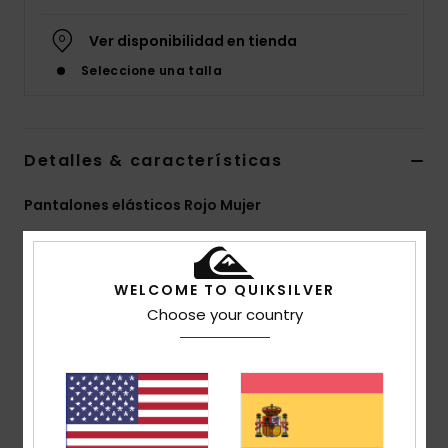
Ver disponibilidad en tienda
Seleccione una talla
Detalles & características
Pantalones elásticos Rojo Mujer
Style
EQWNP03075
Código de color
rre0
Características
WELCOME TO QUIKSILVER
Choose your country
Tejido:
100% nailon [95 g/m2]
Corte:
corte Hike holgado
Cintura:
cintura elástica con cierre de cremallera y
botón
Bolsillos:
bolsillos laterales y traseros de parche