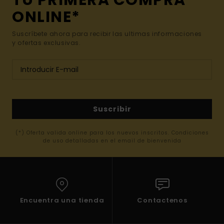
TU PRIMERA COMPRA
ONLINE*
Suscríbete ahora para recibir las ultimas informaciones
y ofertas exclusivas.
Suscribir
(*) Oferta valida online para los nuevos inscritos. Condiciones
de uso detalladas en el email de bienvenida
Encuentra una tienda
Contactenos