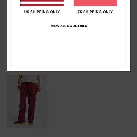
Otros:
estampado frontal de temporada
US SHIPPING ONLY
ES SHIPPING ONLY
Composición
[Tejido principal] 100% nailon
VIEW ALL COUNTRIES
Envíos y Devoluciones
Últimos artículos vistos