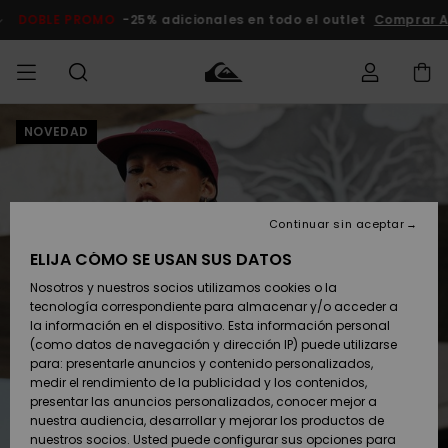
Pasar
a
DOBLE PROMO
-25% adicionales en todo el outlet
Compra
la
información
del
producto
NOVEDAD
Accede a tu
HOMBRE
Ropa
Ropa
Shop
Surf Shop
Tienda
Outlet
pedido
Hombre
Snow
Hombre
Hombre
NIÑO
Envio
Accesorios
Accesorios
Novedades
Continuar sin aceptar
Surf Shop
Outlet
MUJER
Niño
Tienda
Niños
Devoluciones
ELIJA CÓMO SE USAN SUS DATOS
Snow Niños
Zapatos y
Zapatos y
Destacados
Nosotros y nuestros socios utilizamos cookies o la
chanclas
chanclas
SURF
tecnología correspondiente para almacenar y/o acceder a
Pago
Highlights
Outlet
la información en el dispositivo. Esta información personal
Tienda
Mujer
(como datos de navegación y dirección IP) puede utilizarse
Snow
SNOW
Snow Mujer
Tarjeta de
para: presentarle anuncios y contenido personalizados,
Surf
Surf
regalo
medir el rendimiento de la publicidad y los contenidos,
Comunidad
presentar las anuncios personalizados, conocer mejor a
DOBLE
nuestra audiencia, desarrollar y mejorar los productos de
Destacados
PROMO
Quiksilver
Snow
Snow
nuestros socios. Usted puede configurar sus opciones para