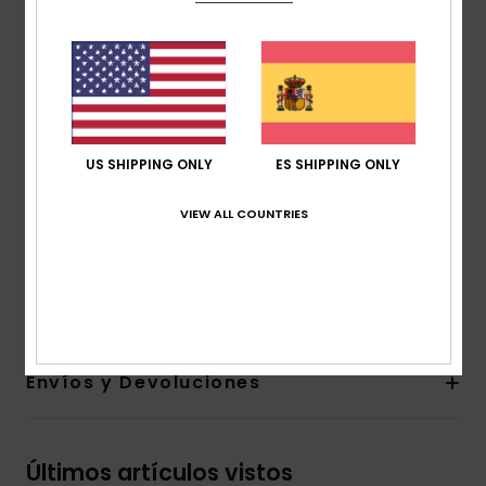
cuello de forro polar
Detalles:
bloques de color a tono y vivos en
contraste
Bolsillos:
bolsillos laterales con cremallera interna
en el canesú
Cierre:
solapa frontal con corchetes metálicos y
US SHIPPING ONLY
ES SHIPPING ONLY
cremallera oculta
Acabado:
puños y bajo elásticos
VIEW ALL COUNTRIES
Otras características:
parche de temporada en el
pecho
Composición
[Tejido principal] 100% nailon
Envíos y Devoluciones
Últimos artículos vistos