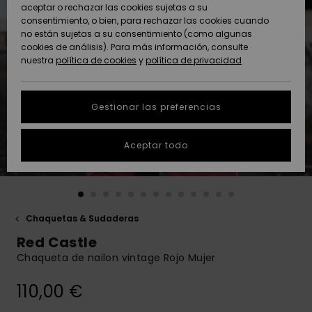
Freedom
aceptar o rechazar las cookies sujetas a su
consentimiento, o bien, para rechazar las cookies cuando
Comunidad
AYUDA &
no están sujetas a su consentimiento (como algunas
Protección de
Novedades
Novedades
CONTACTO
cookies de análisis). Para más información, consulte
datos
nuestra
política de cookies
y
política de privacidad
personales
SOSTENIBILIDAD
Destacados
Destacados
Guía de tallas
Gestionar las preferencias
TIENDAS
Inicia una
Aceptar todo
QUIKSILVER APP
conversación
para obtener
la respuesta
LISTA DE
más rápida a
FAVORITOS
tu pregunta.
Chaquetas & Sudaderas
Iniciar una
Red Castle
conversación
Chaqueta de nailon vintage Rojo Mujer
Encuentra
respuestas a
110,00 €
las preguntas
más