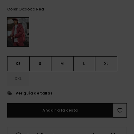
frecuentes y
accede a
Oxblood Red
Color
nuestro
formulario de
contacto.
Consultar
las FAQ
XS
S
M
L
XL
XXL
Ver guía de tallas
Añadir a la cesta