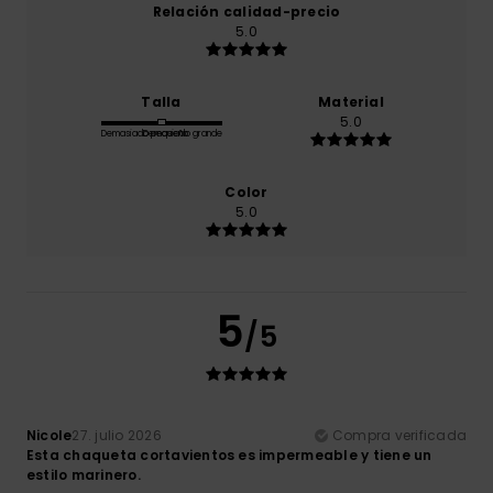
Relación calidad-precio
5.0
Talla
Material
5.0
Demasiado pequeño
Demasiado grande
Color
5.0
5
/5
Nicole
27. julio 2026
Compra verificada
Esta chaqueta cortavientos es impermeable y tiene un
estilo marinero.