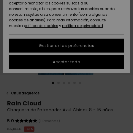
Freedom
aceptar o rechazar las cookies sujetas a su
consentimiento, o bien, para rechazar las cookies cuando
Comunidad
AYUDA &
no están sujetas a su consentimiento (como algunas
Protección de
Novedades
Novedades
CONTACTO
cookies de análisis). Para más información, consulte
datos
nuestra
política de cookies
y
política de privacidad
personales
SOSTENIBILIDAD
Destacados
Destacados
Guía de tallas
Gestionar las preferencias
TIENDAS
Inicia una
Aceptar todo
QUIKSILVER APP
conversación
para obtener
la respuesta
LISTA DE
más rápida a
FAVORITOS
tu pregunta.
Chubasqueros
Iniciar una
Rain Cloud
conversación
Chaqueta de Entrenador Azul Chicos 8 - 16 años
Encuentra
respuestas a
5.0
(1 Reseñas)
las preguntas
65,00 €
63%
más