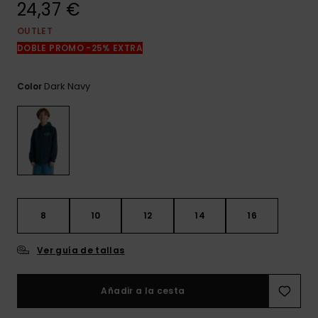
24,37 €
frecuentes y
accede a
nuestro
OUTLET
formulario de
DOBLE PROMO -25% EXTRA
contacto.
Consultar
Dark Navy
Color
las FAQ
8
10
12
14
16
Ver guía de tallas
Añadir a la cesta