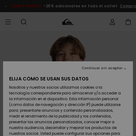
Pasar
a
DOBLE PROMO
-25% adicionales en todo el outlet
Compra
la
información
del
producto
Accede a tu
HOMBRE
Ropa
Ropa
Shop
Surf Shop
Tienda
Outlet
pedido
Hombre
Snow
Hombre
Hombre
NIÑO
Envio
Accesorios
Accesorios
Novedades
Continuar sin aceptar
Surf Shop
Outlet
MUJER
Niño
Tienda
Niños
Devoluciones
ELIJA CÓMO SE USAN SUS DATOS
Snow Niños
Zapatos y
Zapatos y
Destacados
Nosotros y nuestros socios utilizamos cookies o la
chanclas
chanclas
SURF
tecnología correspondiente para almacenar y/o acceder a
Pago
Highlights
Outlet
la información en el dispositivo. Esta información personal
Tienda
Mujer
(como datos de navegación y dirección IP) puede utilizarse
Snow
SNOW
Snow Mujer
Tarjeta de
para: presentarle anuncios y contenido personalizados,
Surf
Surf
regalo
medir el rendimiento de la publicidad y los contenidos,
Comunidad
presentar las anuncios personalizados, conocer mejor a
DOBLE
nuestra audiencia, desarrollar y mejorar los productos de
Destacados
PROMO
Quiksilver
Snow
Snow
nuestros socios. Usted puede configurar sus opciones para