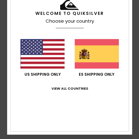
Envíos y Devoluciones
WELCOME TO QUIKSILVER
Choose your country
Reseñas de los clientes
Puntuación media
5.0
/5
US SHIPPING ONLY
ES SHIPPING ONLY
VIEW ALL COUNTRIES
basado en
1 reseñas verificadas
desde julio 2026
El 100% de nuestros clientes recomiendan este
producto
Comodidad
5.0