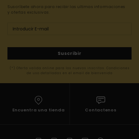
Suscríbete ahora para recibir las ultimas informaciones
y ofertas exclusivas.
Suscribir
(*) Oferta valida online para los nuevos inscritos. Condiciones
de uso detalladas en el email de bienvenida
Encuentra una tienda
Contactenos