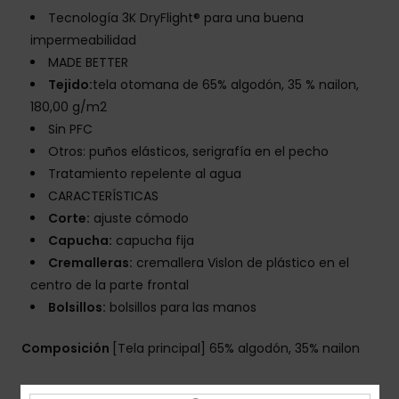
Tecnología 3K DryFlight® para una buena
impermeabilidad
MADE BETTER
Tejido:
tela otomana de 65% algodón, 35 % nailon,
180,00 g/m2
Sin PFC
Otros: puños elásticos, serigrafía en el pecho
Tratamiento repelente al agua
CARACTERÍSTICAS
Corte:
ajuste cómodo
Capucha:
capucha fija
Cremalleras:
cremallera Vislon de plástico en el
centro de la parte frontal
Bolsillos:
bolsillos para las manos
Composición
[Tela principal] 65% algodón, 35% nailon