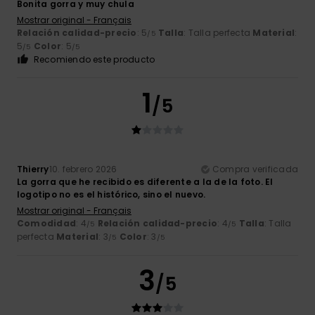
Bonita gorra y muy chula
Mostrar original - Français
Relación calidad-precio
: 5
Talla
: Talla perfecta
Material
:
/5
5
Color
: 5
/5
/5
Recomiendo este producto
1
/5
Thierry
10. febrero 2026
Compra verificada
La gorra que he recibido es diferente a la de la foto. El
logotipo no es el histórico, sino el nuevo.
Mostrar original - Français
Comodidad
: 4
Relación calidad-precio
: 4
Talla
: Talla
/5
/5
perfecta
Material
: 3
Color
: 3
/5
/5
3
/5