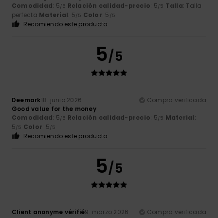
Comodidad
: 5
Relación calidad-precio
: 5
Talla
: Talla
/5
/5
perfecta
Material
: 5
Color
: 5
/5
/5
Recomiendo este producto
5
/5
Deemark
18. junio 2026
Compra verificada
Good value for the money
Comodidad
: 5
Relación calidad-precio
: 5
Material
:
/5
/5
5
Color
: 5
/5
/5
Recomiendo este producto
5
/5
Client anonyme vérifié
9. marzo 2026
Compra verificada