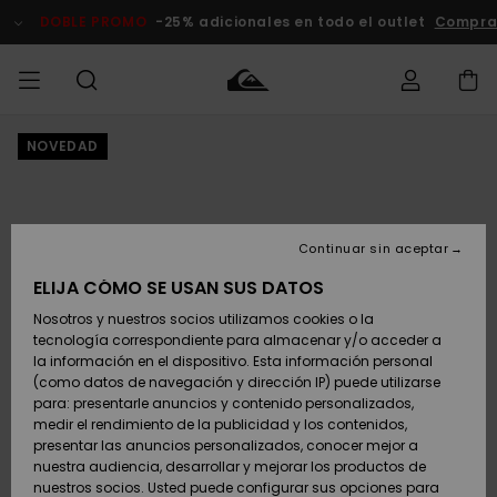
Pasar
a
DOBLE PROMO
-25% adicionales en todo el outlet
Comprar 
la
información
del
producto
NOVEDAD
Accede a tu
HOMBRE
Ropa
Ropa
Shop
Surf Shop
Tienda
Outlet
pedido
Hombre
Snow
Hombre
Hombre
NIÑO
Envio
Accesorios
Accesorios
Novedades
Continuar sin aceptar
Surf Shop
Outlet
MUJER
Niño
Tienda
Niños
Devoluciones
ELIJA CÓMO SE USAN SUS DATOS
Snow Niños
Zapatos y
Zapatos y
Destacados
Nosotros y nuestros socios utilizamos cookies o la
chanclas
chanclas
SURF
tecnología correspondiente para almacenar y/o acceder a
Pago
Highlights
Outlet
la información en el dispositivo. Esta información personal
Tienda
Mujer
(como datos de navegación y dirección IP) puede utilizarse
Snow
SNOW
Snow Mujer
Tarjeta de
para: presentarle anuncios y contenido personalizados,
Surf
Surf
regalo
medir el rendimiento de la publicidad y los contenidos,
Comunidad
presentar las anuncios personalizados, conocer mejor a
DOBLE
nuestra audiencia, desarrollar y mejorar los productos de
Destacados
PROMO
Quiksilver
Snow
Snow
nuestros socios. Usted puede configurar sus opciones para