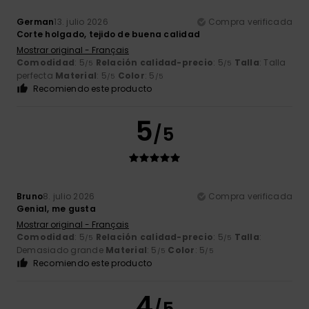
German
13. julio 2026
Compra verificada
Corte holgado, tejido de buena calidad
Mostrar original - Français
Comodidad
: 5
Relación calidad-precio
: 5
Talla
: Talla
/5
/5
perfecta
Material
: 5
Color
: 5
/5
/5
Recomiendo este producto
5
/5
Bruno
8. julio 2026
Compra verificada
Genial, me gusta
Mostrar original - Français
Comodidad
: 5
Relación calidad-precio
: 5
Talla
:
/5
/5
Demasiado grande
Material
: 5
Color
: 5
/5
/5
Recomiendo este producto
4