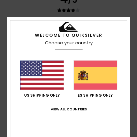
/5
Daniel
5. julio 2026
Compra verificada
Genial, todo encaja a la perfección
WELCOME TO QUIKSILVER
Mostrar original - Deutsch
Choose your country
Comodidad
: 4
Relación calidad-precio
: 4
Talla
: Talla
/5
/5
perfecta
Material
: 4
Color
: 4
/5
/5
Recomiendo este producto
5
/5
US SHIPPING ONLY
ES SHIPPING ONLY
Aurelie
2. julio 2026
Compra verificada
VIEW ALL COUNTRIES
elegante y a un precio asequible
Mostrar original - Français
Comodidad
: 5
Relación calidad-precio
: 5
Talla
:
/5
/5
Grande
Material
: 5
Color
: 5
/5
/5
Recomiendo este producto