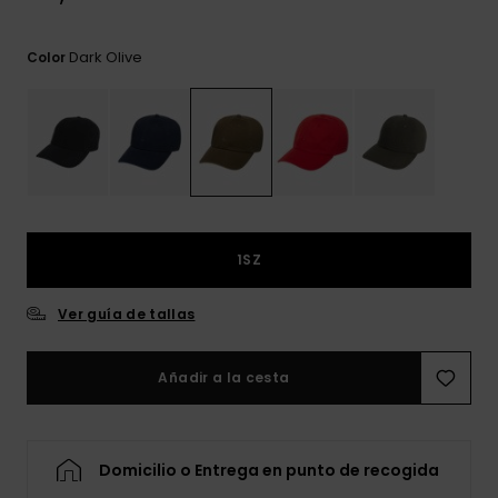
frecuentes y
accede a
nuestro
Dark Olive
Color
formulario de
contacto.
Consultar
las FAQ
1SZ
Ver guía de tallas
Añadir a la cesta
Domicilio o Entrega en punto de recogida