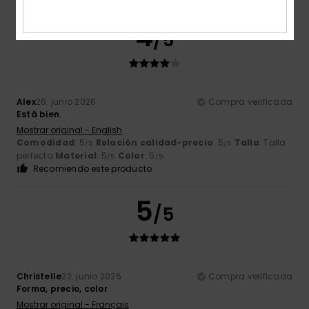
4
/5
Alex
26. junio 2026
Compra verificada
Está bien.
Mostrar original - English
Comodidad
: 5
Relación calidad-precio
: 5
Talla
: Talla
/5
/5
perfecta
Material
: 5
Color
: 5
/5
/5
Recomiendo este producto
5
/5
Christelle
22. junio 2026
Compra verificada
Forma, precio, color
Mostrar original - Français