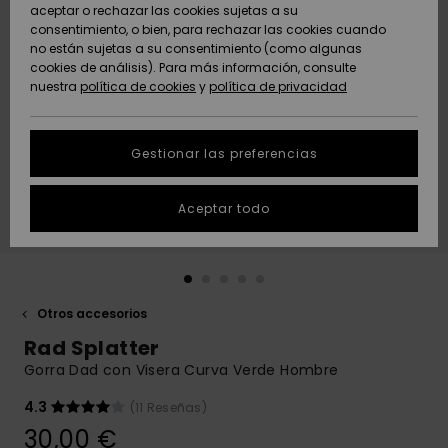
Freedom
aceptar o rechazar las cookies sujetas a su
consentimiento, o bien, para rechazar las cookies cuando
Comunidad
AYUDA &
no están sujetas a su consentimiento (como algunas
Protección de
Novedades
Novedades
CONTACTO
cookies de análisis). Para más información, consulte
datos
nuestra
política de cookies
y
política de privacidad
personales
SOSTENIBILIDAD
Destacados
Destacados
Guía de tallas
Gestionar las preferencias
TIENDAS
Inicia una
Aceptar todo
QUIKSILVER APP
conversación
para obtener
la respuesta
LISTA DE
más rápida a
FAVORITOS
tu pregunta.
Otros accesorios
Iniciar una
Rad Splatter
conversación
Gorra Dad con Visera Curva Verde Hombre
Encuentra
respuestas a
4.3
(11 Reseñas)
las preguntas
30,00 €
más