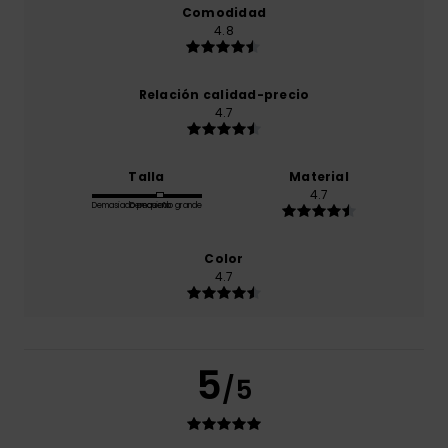
Comodidad
4.8
Relación calidad-precio
4.7
Talla
Material
4.7
Demasiado pequeño
Demasiado grande
Color
4.7
5
/5