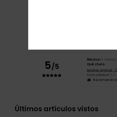
5
/5
Muy bueno nada 
Comodidad
: 5
/5
Recomiendo e
Stefano
12. mayo
5
/5
sencillo, ligero 
Mostrar original - 
Comodidad
: 5
/5
Recomiendo e
Nikolce
19. febrer
5
/5
Qué chulo.
Mostrar original -
Comodidad
: 5
/5
Recomiendo e
Últimos artículos vistos