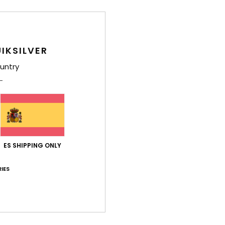
Puntuación media
5.0
/5
IKSILVER
untry
basado en
4 reseñas verificadas
desde febrero 2026
El 100% de nuestros clientes recomiendan este producto
ación calidad-precio
Talla
Mat
5.0
5
Demasiado pequeño
Demasiado grande
ES SHIPPING ONLY
26
IES
Relación calidad-precio
: 5
Talla
: Talla perfecta
Material
: 5
Co
/5
/5
ste producto
026