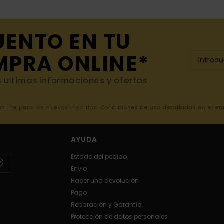
UENTO EN TU
MPRA ONLINE*
s ultimas informaciones y ofertas
 online para los nuevos inscritos. Condiciones de uso detalladas en el e
AYUDA
Estado del pedido
Envio
Hacer una devolución
Pago
Reparación y Garantía
Protección de datos personales