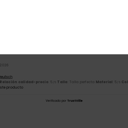
mas que añadir
Relación calidad-precio
: 5
Talla
: Talla perfecta
Material
: 5
Co
/5
/5
ste producto
 2026
y cómodo
Italiano
Relación calidad-precio
: 5
Talla
: Talla perfecta
Material
: 5
Co
/5
/5
ste producto
o 2026
 Deutsch
Relación calidad-precio
: 5
Talla
: Talla perfecta
Material
: 5
Co
/5
/5
ste producto
Verificado por
TrustVille