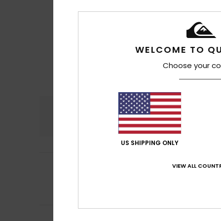
WELCOME TO QU
Choose your co
Comodidad
Rel
5.0
US SHIPPING ONLY
5
Sonia
27. junio 20
VIEW ALL COUNTR
/5
Es muy practico
Comodidad
: 5
/5
Recomiendo e
Jampol
2. junio 2