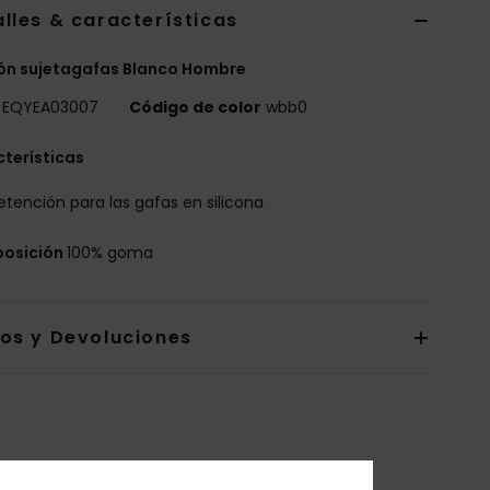
lles & características
ón sujetagafas Blanco Hombre
EQYEA03007
Código de color
wbb0
terísticas
etención para las gafas en silicona
osición
100% goma
íos y Devoluciones