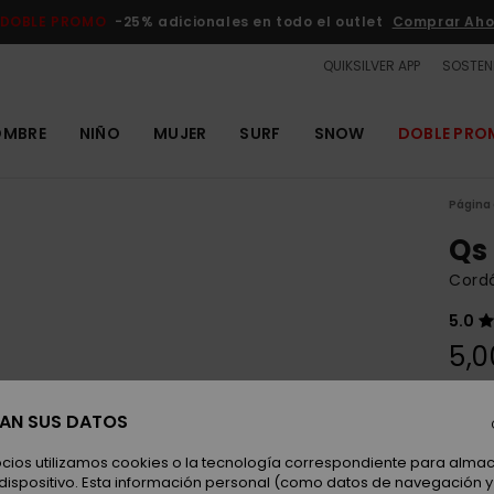
DOBLE PROMO
-25% adicionales en todo el outlet
Comprar Aho
QUIKSILVER APP
SOSTENI
OMBRE
NIÑO
MUJER
SURF
SNOW
DOBLE PR
Página 
Qs
Cord
5.0
5,0
SAN SUS DATOS
Color
ocios utilizamos cookies o la tecnología correspondiente para alm
 dispositivo. Esta información personal (como datos de navegación y 