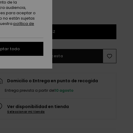
nto de la
tra audiencia,
nes para aceptar o
o no están sujetas
nuestra
política de
1SZ
ptar todo
Añadir a la cesta
Domicilio o Entrega en punto de recogida
Entrega prevista a partir del
10 agosto
Ver disponibilidad en tienda
Seleccionar mi tienda