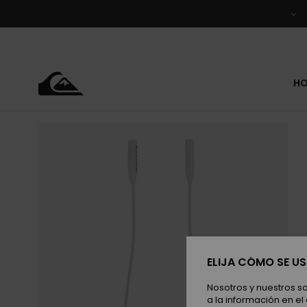
Pasar
a
la
información
del
producto
H
ELIJA CÓMO SE U
Nosotros y nuestros s
a la información en el