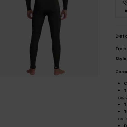
Deta
Traje
Style
Carac
C
T
reci
T
T
reci
D