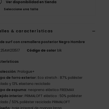
Ver disponibilidad en tienda
Seleccione una talla
lles & características
 de surf con cremallera posterior Negro Hombre
25AW213517
Código de color
blk
terísticas
olección:
Prologue+
ipo de forro exterior:
Eco stretch : 87% poliéster
clado y 13% elastano reciclado
ipo de espuma:
neopreno elástico FREEMAX
ejido interior:
PRIMALOFT elástico : 50% poliéster
clado / 50% poliéster reciclado PRIMALOFT
iseño:
traje integral de manga larga