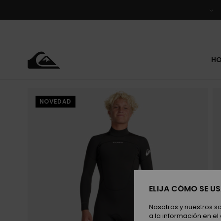
Pasar
a
la
información
del
producto
H
NOVEDAD
ELIJA CÓMO SE U
Nosotros y nuestros s
a la información en el