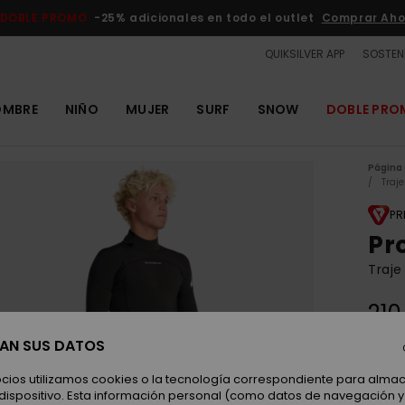
DOBLE PROMO
-25% adicionales en todo el outlet
Comprar Aho
QUIKSILVER APP
SOSTENI
OMBRE
NIÑO
MUJER
SURF
SNOW
DOBLE PR
Página 
Traje
PR
Pr
Traje
210
SAN SUS DATOS
Color
ocios utilizamos cookies o la tecnología correspondiente para alm
 dispositivo. Esta información personal (como datos de navegación y 