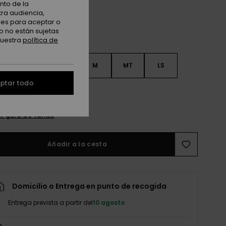
nto de la
tra audiencia,
nes para aceptar o
o no están sujetas
nuestra
política de
S
S
MS
M
MT
LS
ptar todo
XL
r guía de tallas
Añadir a la cesta
Domicilio o Entrega en punto de recogida
Entrega prevista a partir del
10 agosto