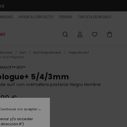
ra
BILIDAD
AYUDA & CONTACTO
TIENDAS
TARJETA DE REGALO
OMO
de inicio
Surf
Surf Shop Hombre
Trajes de surf
s Surf Integrales
IMALOFT® BIO™
ologue+ 5/4/3mm
 de surf con cremallera posterior Negro Hombre
,00 €
Continuar sin aceptar
Black
acenar y/o acceder
dirección IP)