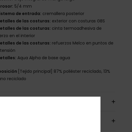
rosor:
5/4 mm
istema de entrada:
cremallera posterior
etalles de las costuras:
exterior con costuras GBS
etalles de las costuras:
cinta termoadhesiva de
erzo en el interior
etalles de las costuras:
refuerzos Melco en puntos de
 tensión
etalles:
Aqua Alpha de base agua
osición
[Tejido principal] 87% poliéster reciclado, 13%
ano reciclado
íos y Devoluciones
antía