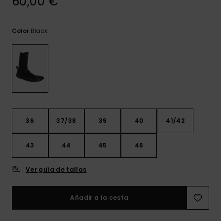
60,00 €
frecuentes y
accede a
nuestro
formulario de
Black
Color
contacto.
Consultar
las FAQ
36
37/38
39
40
41/42
43
44
45
46
Ver guía de tallas
Añadir a la cesta