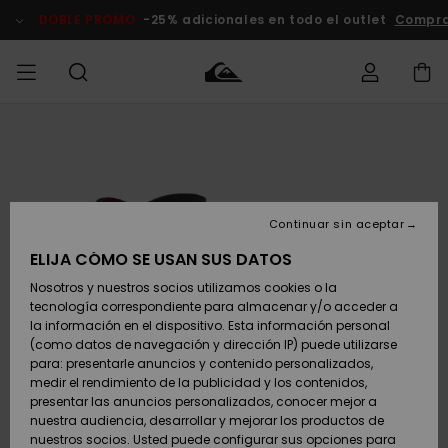
Pasar
a
DOBLE PROMO
-25% adicionales en todo el outlet
Comprar
la
información
del
producto
Accede a tu
HOMBRE
Ropa
Ropa
Shop
Surf Shop
Tienda
Outlet
pedido
Hombre
Snow
Hombre
Hombre
NIÑO
Envio
Accesorios
Accesorios
Novedades
Continuar sin aceptar
Surf Shop
Outlet
MUJER
Niño
Tienda
Niños
Devoluciones
ELIJA CÓMO SE USAN SUS DATOS
Snow Niños
Zapatos y
Zapatos y
Destacados
Nosotros y nuestros socios utilizamos cookies o la
chanclas
chanclas
SURF
tecnología correspondiente para almacenar y/o acceder a
Pago
Highlights
Outlet
la información en el dispositivo. Esta información personal
Tienda
Mujer
(como datos de navegación y dirección IP) puede utilizarse
Snow
SNOW
Snow Mujer
Tarjeta de
para: presentarle anuncios y contenido personalizados,
Surf
Surf
regalo
medir el rendimiento de la publicidad y los contenidos,
Comunidad
presentar las anuncios personalizados, conocer mejor a
DOBLE
nuestra audiencia, desarrollar y mejorar los productos de
Destacados
PROMO
Quiksilver
Snow
Snow
nuestros socios. Usted puede configurar sus opciones para