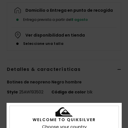
Domicilio o Entrega en punto de recogida
Entrega prevista a partir del
8 agosto
Ver disponibilidad en tienda
Seleccione una talla
Detalles & características
Botines de neopreno Negro hombre
Style
25AW193502
Código de color
blk
Características
PROLOGUE+
WELCOME TO QUIKSILVER
Tejido exterior:
ECO STRETCH - mezcla de elastano
Choose your country