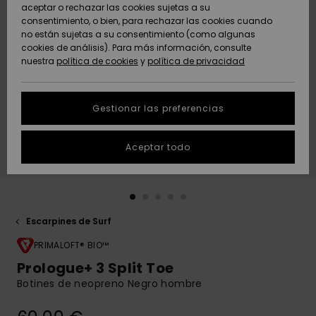
Freedom
aceptar o rechazar las cookies sujetas a su
consentimiento, o bien, para rechazar las cookies cuando
Comunidad
AYUDA &
no están sujetas a su consentimiento (como algunas
Protección de
Novedades
Novedades
CONTACTO
cookies de análisis). Para más información, consulte
datos
nuestra
política de cookies
y
política de privacidad
personales
SOSTENIBILIDAD
Destacados
Destacados
Guía de tallas
Gestionar las preferencias
TIENDAS
Inicia una
Aceptar todo
QUIKSILVER APP
conversación
para obtener
la respuesta
LISTA DE
más rápida a
FAVORITOS
tu pregunta.
Escarpines de Surf
Iniciar una
conversación
PRIMALOFT® BIO™
Prologue+ 3 Split Toe
Encuentra
Botines de neopreno Negro hombre
respuestas a
las preguntas
más