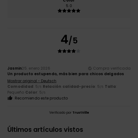
Color
5.0
4
/5
Jasmin
25. enero 2026
Compra verificada
Un producto estupendo, más bien para chicos delgados
Mostrar original - Deutsch
Comodidad
: 5
Relación calidad-precio
: 5
Talla
:
/5
/5
Pequeño
Color
: 5
/5
Recomiendo este producto
Verificado por
TrustVille
Últimos artículos vistos