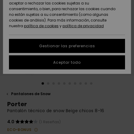
Freedom
aceptar o rechazar las cookies sujetas a su
consentimiento, o bien, para rechazar las cookies cuando
Comunidad
AYUDA &
no están sujetas a su consentimiento (como algunas
Protección de
Novedades
Novedades
CONTACTO
cookies de análisis). Para más información, consulte
datos
nuestra
política de cookies
y
política de privacidad
personales
SOSTENIBILIDAD
Destacados
Destacados
Guía de tallas
Gestionar las preferencias
TIENDAS
Inicia una
Aceptar todo
QUIKSILVER APP
conversación
para obtener
la respuesta
LISTA DE
más rápida a
FAVORITOS
tu pregunta.
Pantalones de Snow
Iniciar una
Porter
conversación
Pantalón técnico de snow Beige chicos 8-16
Encuentra
respuestas a
4.0
(1 Reseñas)
las preguntas
ECO-BONUS
más