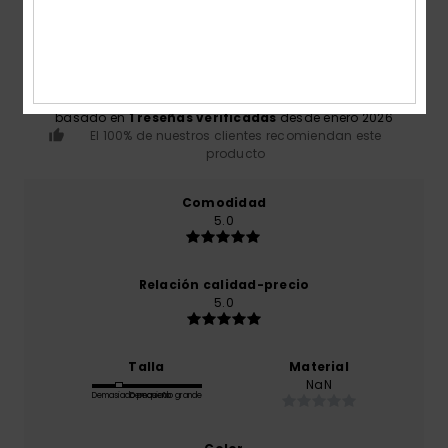
4.0
/5
basado en
1 reseñas verificadas
desde enero 2026
El 100% de nuestros clientes recomiendan este
producto
Comodidad
5.0
Relación calidad-precio
5.0
Talla
Material
NaN
Demasiado pequeño
Demasiado grande