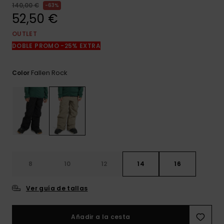
frecuentes y
140,00 €
63%
accede a
52,50 €
nuestro
formulario de
OUTLET
contacto.
DOBLE PROMO -25% EXTRA
Consultar
las FAQ
Fallen Rock
Color
8
10
12
14
16
Ver guía de tallas
Añadir a la cesta