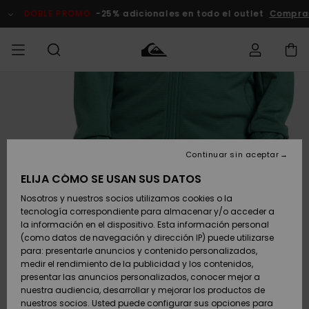
Pasar
a
DOBLE PROMO
-25% adicionales en todo el outlet
Comprar 
la
información
del
producto
Accede a tu
HOMBRE
Ropa
Ropa
Shop
Surf Shop
Tienda
Outlet
pedido
Hombre
Snow
Hombre
Hombre
NIÑO
Envio
Accesorios
Accesorios
Novedades
Continuar sin aceptar
Surf Shop
Outlet
MUJER
Niño
Tienda
Niños
Devoluciones
ELIJA CÓMO SE USAN SUS DATOS
Snow Niños
Zapatos y
Zapatos y
Destacados
Nosotros y nuestros socios utilizamos cookies o la
chanclas
chanclas
SURF
tecnología correspondiente para almacenar y/o acceder a
Pago
Highlights
Outlet
la información en el dispositivo. Esta información personal
Tienda
Mujer
(como datos de navegación y dirección IP) puede utilizarse
Snow
SNOW
Snow Mujer
Tarjeta de
para: presentarle anuncios y contenido personalizados,
Surf
Surf
regalo
medir el rendimiento de la publicidad y los contenidos,
Comunidad
presentar las anuncios personalizados, conocer mejor a
DOBLE
nuestra audiencia, desarrollar y mejorar los productos de
Destacados
PROMO
Quiksilver
Snow
Snow
nuestros socios. Usted puede configurar sus opciones para