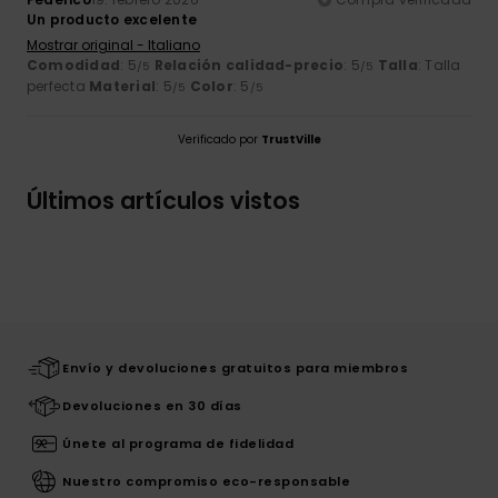
Un producto excelente
Mostrar original - Italiano
Comodidad
: 5
Relación calidad-precio
: 5
Talla
: Talla
/5
/5
perfecta
Material
: 5
Color
: 5
/5
/5
Verificado por
TrustVille
Últimos artículos vistos
Envío y devoluciones gratuitos para miembros
Devoluciones en 30 días
Únete al programa de fidelidad
Nuestro compromiso eco-responsable