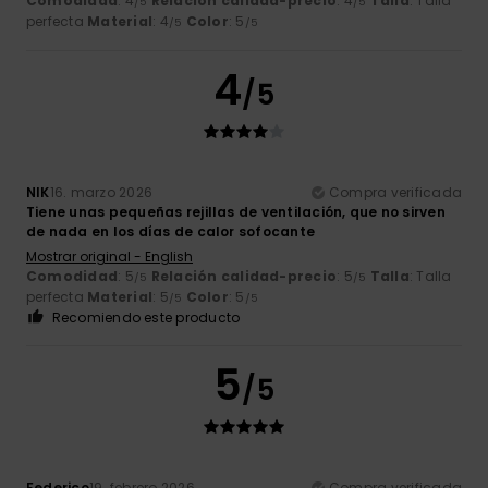
Comodidad
: 4
Relación calidad-precio
: 4
Talla
: Talla
/5
/5
perfecta
Material
: 4
Color
: 5
/5
/5
4
/5
NIK
16. marzo 2026
Compra verificada
Tiene unas pequeñas rejillas de ventilación, que no sirven
de nada en los días de calor sofocante
Mostrar original - English
Comodidad
: 5
Relación calidad-precio
: 5
Talla
: Talla
/5
/5
perfecta
Material
: 5
Color
: 5
/5
/5
Recomiendo este producto
5
/5
Federico
19. febrero 2026
Compra verificada