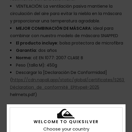
VENTILACIÓN: La ventilación pasiva mantiene la
circulación del aire para evitar la niebla en la máscara
y proporcionar una temperatura agradable.
MEJOR COMBINACIÓN DE MÁSCARA:
ideal para
combinar con nuestro modelo de máscara SNAPPED
El producto incluye:
bolsa protectora de microfibra
Garantía:
dos años
Norma:
cE EN 1077: 2007 CLASE B
Peso (talla M): 450g
Descargar la [Declaración De Conformidad]
(
https://cdn.napali.app/static/global/certificates/S263_
Déclaration_de_conformité_EPItypeII-2025
helmets.pdf)
Composición
[Tejido principal] 100% plástico
WELCOME TO QUIKSILVER
Choose your country
Envíos y Devoluciones