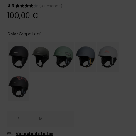
frecuentes y
4.3
(3 Reseñas)
accede a
nuestro
100,00 €
formulario de
contacto.
Grape Leaf
Color
Consultar
las FAQ
S
M
L
Ver guía de tallas