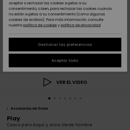
Freedom
aceptar o rechazar las cookies sujetas a su
consentimiento, o bien, para rechazar las cookies cuando
Comunidad
AYUDA &
no están sujetas a su consentimiento (como algunas
Protección de
Novedades
Novedades
CONTACTO
cookies de análisis). Para más información, consulte
datos
nuestra
política de cookies
y
política de privacidad
personales
SOSTENIBILIDAD
Destacados
Destacados
Guía de tallas
Gestionar las preferencias
TIENDAS
Inicia una
Aceptar todo
QUIKSILVER APP
conversación
para obtener
la respuesta
LISTA DE
más rápida a
VER EL VIDEO
FAVORITOS
tu pregunta.
Iniciar una
conversación
Accesorios de Snow
Encuentra
respuestas a
Play
las preguntas
Casco para esquí y snow Verde hombre
más