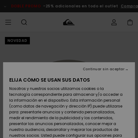
Pasar
a
DOBLE PROMO
-25% adicionales en todo el outlet
Compra
la
información
del
producto
NOVEDAD
Accede a tu
HOMBRE
Ropa
Ropa
Shop
Surf Shop
Tienda
Outlet
pedido
Hombre
Snow
Hombre
Hombre
NIÑO
Envio
Accesorios
Accesorios
Novedades
Continuar sin aceptar
Surf Shop
Outlet
MUJER
Niño
Tienda
Niños
Devoluciones
ELIJA CÓMO SE USAN SUS DATOS
Snow Niños
Zapatos y
Zapatos y
Destacados
Nosotros y nuestros socios utilizamos cookies o la
chanclas
chanclas
SURF
tecnología correspondiente para almacenar y/o acceder a
Pago
Highlights
Outlet
la información en el dispositivo. Esta información personal
Tienda
Mujer
(como datos de navegación y dirección IP) puede utilizarse
Snow
SNOW
Snow Mujer
Tarjeta de
para: presentarle anuncios y contenido personalizados,
Surf
Surf
regalo
medir el rendimiento de la publicidad y los contenidos,
Comunidad
presentar las anuncios personalizados, conocer mejor a
DOBLE
nuestra audiencia, desarrollar y mejorar los productos de
Destacados
PROMO
Quiksilver
Snow
Snow
nuestros socios. Usted puede configurar sus opciones para