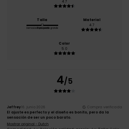
4.7
Talla
Material
4.7
Demasiado pequeño
Demasiado grande
Color
5.0
4
/5
Jeffrey
16. junio 2026
Compra verificada
El ajuste es perfecto y el diseño es bonito, pero da la
sensación de ser un poco barato.
Mostrar original - Dutch