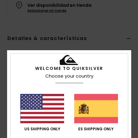
Ver disponibilidad en tienda
Seleccionar mi tienda
Detalles & características
Gorro Rojo Chicos
Style
EQBHA03113
Código de color
rre0
WELCOME TO QUIKSILVER
Choose your country
Características
Tejido:
punto 100% acrílico
Corte:
corte estándar
Composición
[Tejido principal] 100% acrílico
US SHIPPING ONLY
ES SHIPPING ONLY
Envíos y Devoluciones