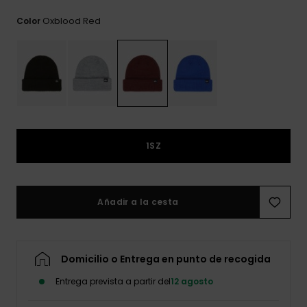
frecuentes y
accede a
Oxblood Red
Color
nuestro
formulario de
contacto.
Consultar
las FAQ
1SZ
Añadir a la cesta
Domicilio o Entrega en punto de recogida
Entrega prevista a partir del
12 agosto