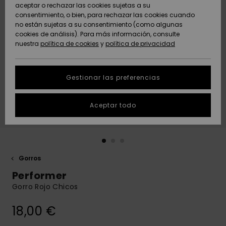
Freedom
aceptar o rechazar las cookies sujetas a su
consentimiento, o bien, para rechazar las cookies cuando
Comunidad
AYUDA &
no están sujetas a su consentimiento (como algunas
Protección de
Novedades
Novedades
CONTACTO
cookies de análisis). Para más información, consulte
datos
nuestra
política de cookies
y
política de privacidad
personales
SOSTENIBILIDAD
Destacados
Destacados
Guía de tallas
Gestionar las preferencias
TIENDAS
Inicia una
Aceptar todo
QUIKSILVER APP
conversación
para obtener
la respuesta
LISTA DE
más rápida a
FAVORITOS
tu pregunta.
Gorros
Iniciar una
Performer
conversación
Gorro Rojo Chicos
Encuentra
respuestas a
18,00 €
las preguntas
más