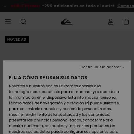
Pasar
a
DOBLE PROMO
-25% adicionales en todo el outlet
Comprar Ah
la
información
del
producto
NOVEDAD
Accede a tu
HOMBRE
Ropa
Ropa
Shop
Surf Shop
Tienda
Outlet
pedido
Hombre
Snow
Hombre
Hombre
NIÑO
Envio
Accesorios
Accesorios
Novedades
Continuar sin aceptar
Surf Shop
Outlet
MUJER
Niño
Tienda
Niños
Devoluciones
ELIJA CÓMO SE USAN SUS DATOS
Snow Niños
Zapatos y
Zapatos y
Destacados
Nosotros y nuestros socios utilizamos cookies o la
chanclas
chanclas
SURF
tecnología correspondiente para almacenar y/o acceder a
Pago
Highlights
Outlet
la información en el dispositivo. Esta información personal
Tienda
Mujer
(como datos de navegación y dirección IP) puede utilizarse
Snow
SNOW
Snow Mujer
Tarjeta de
para: presentarle anuncios y contenido personalizados,
Surf
Surf
regalo
medir el rendimiento de la publicidad y los contenidos,
Comunidad
presentar las anuncios personalizados, conocer mejor a
DOBLE
nuestra audiencia, desarrollar y mejorar los productos de
Destacados
PROMO
Quiksilver
Snow
Snow
nuestros socios. Usted puede configurar sus opciones para