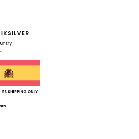
Gorro
Style
IKSILVER
Carac
untry
T
O
E
Comp
ES SHIPPING ONLY
Env
IES