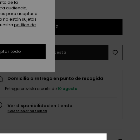
nto de la
tra audiencia,
nes para aceptar o
o no están sujetas
nuestra
política de
1SZ
ptar todo
Añadir a la cesta
Domicilio o Entrega en punto de recogida
Entrega prevista a partir del
10 agosto
Ver disponibilidad en tienda
Seleccionar mi tienda
lles & características