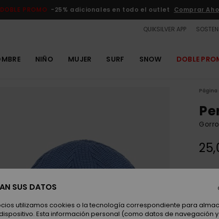
DOBLE PROMO
-25% adicionales en todo el outlet
Comprar Aho
QUIKSILVER APP
SOSTENI
OMBRE
NIÑO
MUJER
SURF
SNOW
DOBLE PR
Página 
Pe
Gorro
25,
Color
SAN SUS DATOS
ocios utilizamos cookies o la tecnología correspondiente para alm
 dispositivo. Esta información personal (como datos de navegación y 