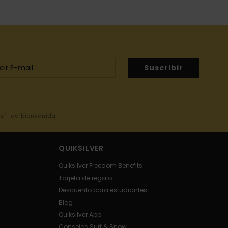
Suscribir
mail de bienvenida
QUIKSILVER
Quiksilver Freedom Benefits
Tarjeta de regalo
Descuento para estudiantes
Blog
Quiksilver App
Consejos Surf & Snow