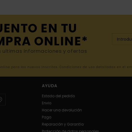
UENTO EN TU
MPRA ONLINE*
s ultimas informaciones y ofertas
 online para los nuevos inscritos. Condiciones de uso detalladas en el e
AYUDA
Estado del pedido
Envio
Hacer una devolución
Pago
Reparación y Garantía
Protección de datos personales