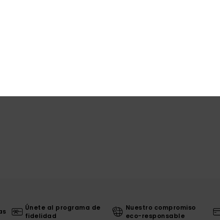
Únete al programa de
Nuestro compromiso
as
fidelidad
eco-responsable