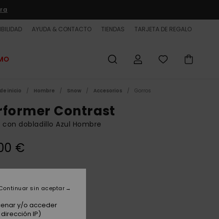
ra
BILIDAD
AYUDA & CONTACTO
TIENDAS
TARJETA DE REGALO
OMO
de inicio
Hombre
Snow
Accesorios
Gorros
rformer Contrast
 con dobladillo Azul Hombre
00 €
Dark Denim
Continuar sin aceptar
acenar y/o acceder
dirección IP)