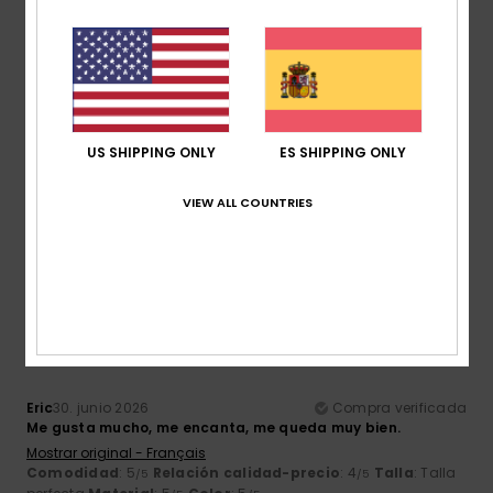
5
/5
Micka
5. julio 2026
Compra verificada
Contenido del coche
US SHIPPING ONLY
ES SHIPPING ONLY
Mostrar original - Français
Comodidad
: 5
Relación calidad-precio
: 3
Talla
: Talla
/5
/5
VIEW ALL COUNTRIES
perfecta
Material
: 5
Color
: 5
/5
/5
Recomiendo este producto
5
/5
Eric
30. junio 2026
Compra verificada
Me gusta mucho, me encanta, me queda muy bien.
Mostrar original - Français
Comodidad
: 5
Relación calidad-precio
: 4
Talla
: Talla
/5
/5