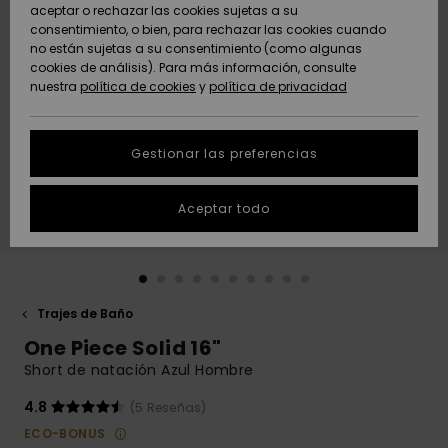
Freedom
aceptar o rechazar las cookies sujetas a su
consentimiento, o bien, para rechazar las cookies cuando
Comunidad
AYUDA &
no están sujetas a su consentimiento (como algunas
Protección de
Novedades
Novedades
CONTACTO
cookies de análisis). Para más información, consulte
datos
nuestra
política de cookies
y
política de privacidad
personales
SOSTENIBILIDAD
Destacados
Destacados
Guía de tallas
Gestionar las preferencias
TIENDAS
Inicia una
Aceptar todo
QUIKSILVER APP
conversación
para obtener
la respuesta
LISTA DE
más rápida a
FAVORITOS
tu pregunta.
Trajes de Baño
Iniciar una
One Piece Solid 16"
conversación
Short de natación Azul Hombre
Encuentra
respuestas a
4.8
(5 Reseñas)
las preguntas
ECO-BONUS
más