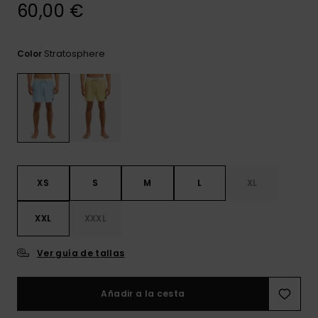
frecuentes y
60,00 €
accede a
nuestro
formulario de
Stratosphere
Color
contacto.
Consultar
las FAQ
XS
S
M
L
XL
XXL
XXXL
Ver guía de tallas
Añadir a la cesta