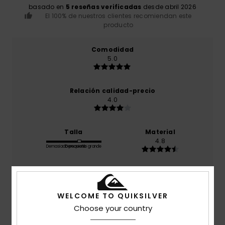
basado en
5 reseñas verificadas
desde abril 2026
El 100% de nuestros clientes recomiendan este
producto
Comodidad
5.0
Relación calidad-precio
4.0
Talla
Material
4.8
Demasiado pequeño
Demasiado grande
Color
4.8
WELCOME TO QUIKSILVER
Choose your country