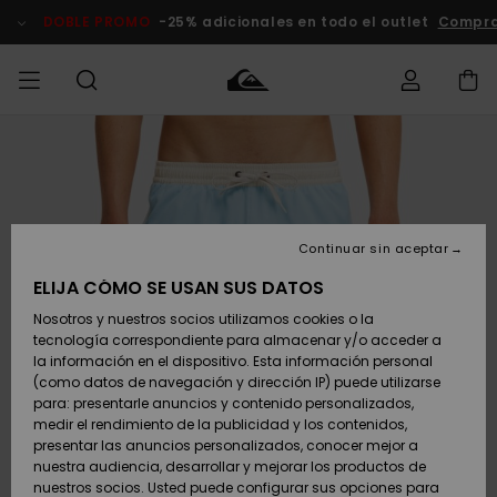
Pasar
a
DOBLE PROMO
-25% adicionales en todo el outlet
Compra
la
información
del
producto
Accede a tu
HOMBRE
Ropa
Ropa
Shop
Surf Shop
Tienda
Outlet
pedido
Hombre
Snow
Hombre
Hombre
NIÑO
Envio
Accesorios
Accesorios
Novedades
Continuar sin aceptar
Surf Shop
Outlet
MUJER
Niño
Tienda
Niños
Devoluciones
ELIJA CÓMO SE USAN SUS DATOS
Snow Niños
Zapatos y
Zapatos y
Destacados
Nosotros y nuestros socios utilizamos cookies o la
chanclas
chanclas
SURF
tecnología correspondiente para almacenar y/o acceder a
Pago
Highlights
Outlet
la información en el dispositivo. Esta información personal
Tienda
Mujer
(como datos de navegación y dirección IP) puede utilizarse
Snow
SNOW
Snow Mujer
Tarjeta de
para: presentarle anuncios y contenido personalizados,
Surf
Surf
regalo
medir el rendimiento de la publicidad y los contenidos,
Comunidad
presentar las anuncios personalizados, conocer mejor a
DOBLE
nuestra audiencia, desarrollar y mejorar los productos de
Destacados
PROMO
Quiksilver
Snow
Snow
nuestros socios. Usted puede configurar sus opciones para