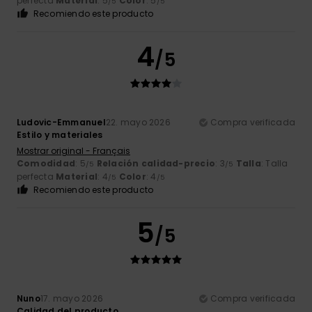
perfecta
Material
: 5
Color
: 5
/5
/5
Recomiendo este producto
4
/5
Ludovic-Emmanuel
22. mayo 2026
Compra verificada
Estilo y materiales
Mostrar original - Français
Comodidad
: 5
Relación calidad-precio
: 3
Talla
: Talla
/5
/5
perfecta
Material
: 4
Color
: 4
/5
/5
Recomiendo este producto
5
/5
Nuno
17. mayo 2026
Compra verificada
Calidad del producto