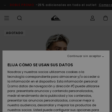
Pasar
a
DOBLE PROMO
-25% adicionales en todo el outlet
Compra
la
información
del
producto
AGOTADO
Accede a tu
HOMBRE
Ropa
Ropa
Shop
Surf Shop
Tienda
Outlet
pedido
Hombre
Snow
Hombre
Hombre
NIÑO
Envio
Accesorios
Accesorios
Novedades
Continuar sin aceptar
Surf Shop
Outlet
MUJER
Niño
Tienda
Niños
Devoluciones
ELIJA CÓMO SE USAN SUS DATOS
Snow Niños
Zapatos y
Zapatos y
Destacados
Nosotros y nuestros socios utilizamos cookies o la
chanclas
chanclas
SURF
tecnología correspondiente para almacenar y/o acceder a
Pago
Highlights
Outlet
la información en el dispositivo. Esta información personal
Tienda
Mujer
(como datos de navegación y dirección IP) puede utilizarse
Snow
SNOW
Snow Mujer
Tarjeta de
para: presentarle anuncios y contenido personalizados,
Surf
Surf
regalo
medir el rendimiento de la publicidad y los contenidos,
Comunidad
presentar las anuncios personalizados, conocer mejor a
DOBLE
nuestra audiencia, desarrollar y mejorar los productos de
Destacados
PROMO
Quiksilver
Snow
Snow
nuestros socios. Usted puede configurar sus opciones para