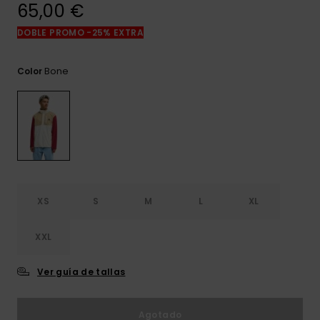
frecuentes y
65,00 €
accede a
nuestro
DOBLE PROMO -25% EXTRA
formulario de
contacto.
Bone
Color
Consultar
las FAQ
XS
S
M
L
XL
XXL
Ver guía de tallas
Agotado