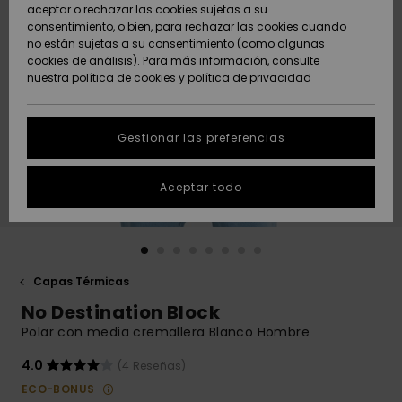
Freedom
aceptar o rechazar las cookies sujetas a su
consentimiento, o bien, para rechazar las cookies cuando
Comunidad
AYUDA &
no están sujetas a su consentimiento (como algunas
Protección de
Novedades
Novedades
CONTACTO
cookies de análisis). Para más información, consulte
datos
nuestra
política de cookies
y
política de privacidad
personales
SOSTENIBILIDAD
Destacados
Destacados
Guía de tallas
Gestionar las preferencias
TIENDAS
Inicia una
Aceptar todo
QUIKSILVER APP
conversación
para obtener
la respuesta
LISTA DE
más rápida a
FAVORITOS
tu pregunta.
Capas Térmicas
Iniciar una
No Destination Block
conversación
Polar con media cremallera Blanco Hombre
Encuentra
respuestas a
4.0
(4 Reseñas)
las preguntas
ECO-BONUS
más