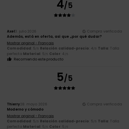
4
/5
Axel
3. julio 2026
Compra verificada
Además, está en oferta, así que ¿por qué dudar?
Mostrar original - Français
Comodidad
: 5
Relación calidad-precio
: 4
Talla
: Talla
/5
/5
perfecta
Material
: 5
Color
: 4
/5
/5
Recomiendo este producto
5
/5
Thierry
28. mayo 2026
Compra verificada
Moderno y cómodo
Mostrar original - Français
Comodidad
: 5
Relación calidad-precio
: 5
Talla
: Talla
/5
/5
perfecta
Material
: 5
Color
: 5
/5
/5