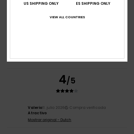
US SHIPPING ONLY
ES SHIPPING ONLY
Talla
Material
VIEW ALL COUNTRIES
4.7
Demasiado pequeño
Demasiado grande
Color
4.0
4
/5
Valerio
11. julio 2026
Compra verificada
Atractivo
Mostrar original - Dutch