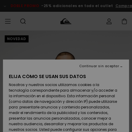
Pasar
a
DOBLE PROMO
-25% adicionales en todo el outlet
Comprar 
la
información
del
producto
NOVEDAD
Accede a tu
HOMBRE
Ropa
Ropa
Shop
Surf Shop
Tienda
Outlet
pedido
Hombre
Snow
Hombre
Hombre
NIÑO
Envio
Accesorios
Accesorios
Novedades
Continuar sin aceptar
Surf Shop
Outlet
MUJER
Niño
Tienda
Niños
Devoluciones
ELIJA CÓMO SE USAN SUS DATOS
Snow Niños
Zapatos y
Zapatos y
Destacados
Nosotros y nuestros socios utilizamos cookies o la
chanclas
chanclas
SURF
tecnología correspondiente para almacenar y/o acceder a
Pago
Highlights
Outlet
la información en el dispositivo. Esta información personal
Tienda
Mujer
(como datos de navegación y dirección IP) puede utilizarse
Snow
SNOW
Snow Mujer
Tarjeta de
para: presentarle anuncios y contenido personalizados,
Surf
Surf
regalo
medir el rendimiento de la publicidad y los contenidos,
Comunidad
presentar las anuncios personalizados, conocer mejor a
DOBLE
nuestra audiencia, desarrollar y mejorar los productos de
Destacados
PROMO
Quiksilver
Snow
Snow
nuestros socios. Usted puede configurar sus opciones para