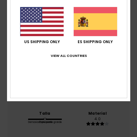
Puntuación media
4.0
/5
basado en
1 reseñas verificadas
desde julio 2026
US SHIPPING ONLY
ES SHIPPING ONLY
El 0% de nuestros clientes recomiendan este
producto
VIEW ALL COUNTRIES
Comodidad
4.0
Relación calidad-precio
3.0
Talla
Material
4.0
Demasiado pequeño
Demasiado grande