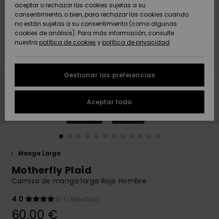
Freedom
aceptar o rechazar las cookies sujetas a su
consentimiento, o bien, para rechazar las cookies cuando
Comunidad
AYUDA &
no están sujetas a su consentimiento (como algunas
Protección de
Novedades
Novedades
CONTACTO
cookies de análisis). Para más información, consulte
datos
nuestra
política de cookies
y
política de privacidad
personales
SOSTENIBILIDAD
Destacados
Destacados
Guía de tallas
Gestionar las preferencias
TIENDAS
Inicia una
Aceptar todo
QUIKSILVER APP
conversación
para obtener
la respuesta
LISTA DE
más rápida a
FAVORITOS
tu pregunta.
Manga Larga
Iniciar una
Motherfly Plaid
conversación
Camisa de manga larga Rojo Hombre
Encuentra
respuestas a
4.0
(1 Reseñas)
las preguntas
60,00 €
más