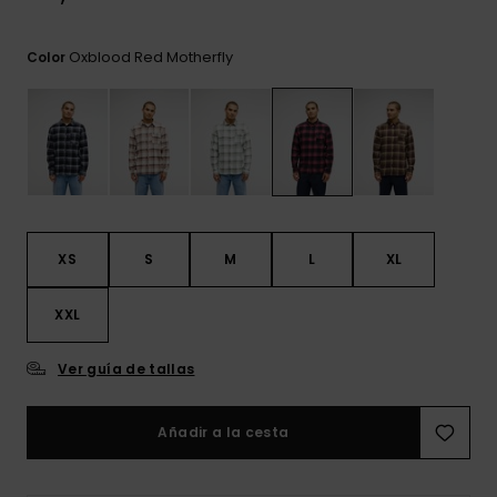
frecuentes y
accede a
nuestro
Oxblood Red Motherfly
Color
formulario de
contacto.
Consultar
las FAQ
XS
S
M
L
XL
XXL
Ver guía de tallas
Añadir a la cesta