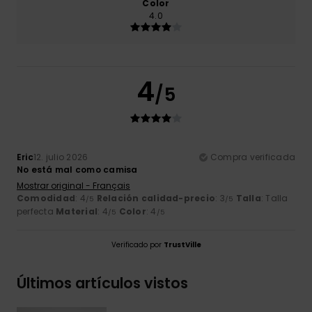
Color
4.0
4
/5
Eric
12. julio 2026
Compra verificada
No está mal como camisa
Mostrar original - Français
Comodidad
: 4
Relación calidad-precio
: 3
Talla
: Talla
/5
/5
perfecta
Material
: 4
Color
: 4
/5
/5
Verificado por
TrustVille
Últimos artículos vistos