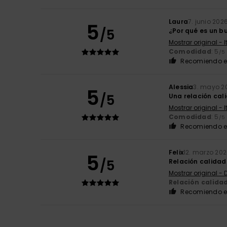
Laura
7. junio 202
5
/5
¿Por qué es un b
Mostrar original - 
Comodidad
: 5
/5
Recomiendo e
Alessia
3. mayo 2
5
/5
Una relación cal
Mostrar original - 
Comodidad
: 5
/5
Recomiendo e
Felix
12. marzo 20
5
/5
Relación calidad
Mostrar original -
Relación calida
Recomiendo e