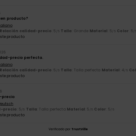
6
uen producto?
Italiano
Relación calidad-precio
: 5
Talla
: Grande
Material
: 5
Color
: 5
/5
/5
/
ste producto
026
idad-precio perfecta.
Italiano
Relación calidad-precio
: 5
Talla
: Talla perfecta
Material
: 4
Co
/5
/5
ste producto
26
-precio
 Deutsch
d-precio
: 5
Talla
: Talla perfecta
Material
: 5
Color
: 5
/5
/5
/5
ste producto
Verificado por
TrustVille