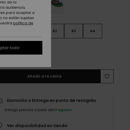
nto de la
tra audiencia,
nes para aceptar o
o no están sujetas
nuestra
política de
9
40
41
42
43
44
5
46
47
ptar todo
r guía de tallas
Añadir a la cesta
Domicilio o Entrega en punto de recogida
Entrega prevista a partir del
12 agosto
Ver disponibilidad en tienda