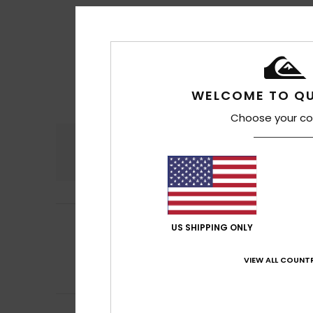
WELCOME TO QU
Choose your co
Comodidad
Rel
4.6
Yannick
15. julio 2
4
US SHIPPING ONLY
/5
Precio y diseño
Mostrar original - 
VIEW ALL COUNTR
Comodidad
: 4
/5
Recomiendo e