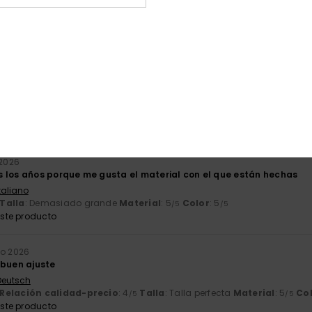
26
 pero mejorable
Relación calidad-precio
: 3
Talla
: Talla perfecta
Material
: 4
Col
/5
/5
026
ares de esos y son muy cómodos.
 Deutsch
Relación calidad-precio
: 4
Talla
: Talla perfecta
Material
: 5
Co
/5
/5
ste producto
 2026
 los años porque me gusta el material con el que están hechas
Italiano
Talla
: Demasiado grande
Material
: 5
Color
: 5
/5
/5
ste producto
io 2026
 buen ajuste
 Deutsch
Relación calidad-precio
: 4
Talla
: Talla perfecta
Material
: 5
Co
/5
/5
ste producto