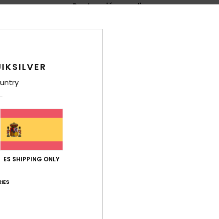
Puntuación media
4.8
/5
basado en
8 reseñas verificadas
desde marzo 2026
IKSILVER
El 88% de nuestros clientes recomiendan este producto
untry
ación calidad-precio
Talla
Mat
4.4
4
Demasiado pequeño
Demasiado grande
026
ES SHIPPING ONLY
Français
IES
Relación calidad-precio
: 5
Talla
: Grande
Material
: 4
Color
: 4
/5
/5
/
ste producto