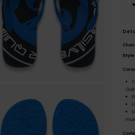
Deta
Chan
Style
Carac
C
Quik
P
L
S
mues
Comp