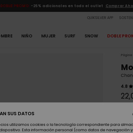
DOBLE PROMO
-25% adicionales en todo el outlet
Comprar Aho
QUIKSILVER APP
SOSTENI
OMBRE
NIÑO
MUJER
SURF
SNOW
DOBLE PR
Página 
Mo
Chan
4.8
22,
SAN SUS DATOS
Color
ocios utilizamos cookies o la tecnología correspondiente para alm
 dispositivo. Esta información personal (como datos de navegación y 