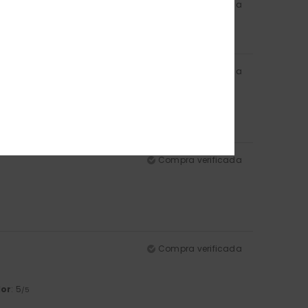
Compra verificada
or
: 5
/5
Compra verificada
lor
: 5
/5
Compra verificada
Compra verificada
lor
: 5
/5