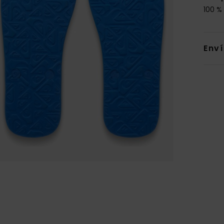
100 %
Env