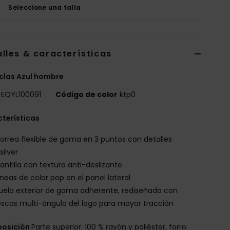
Seleccione una talla
lles & características
clas Azul hombre
EQYL100091
Código de color
ktp0
terísticas
orrea flexible de goma en 3 puntos con detalles
silver
lantilla con textura anti-deslizante
íneas de color pop en el panel lateral
uela exterior de goma adherente, rediseñada con
cas multi-ángulo del logo para mayor tracción
osición
Parte superior: 100 % rayón y poliéster, forro: