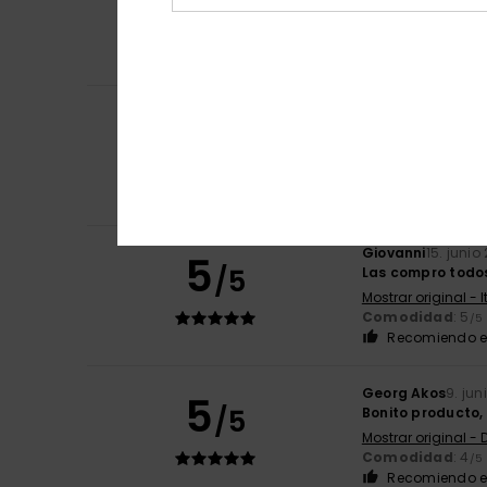
4
/5
David
21. junio 20
Producto bueno,
Comodidad
: 4
/5
Markus
18. junio 2
5
/5
Ya he tenido 5 p
Mostrar original -
Comodidad
: 5
/5
Recomiendo e
Giovanni
15. junio
5
/5
Las compro todos
Mostrar original - 
Comodidad
: 5
/5
Recomiendo e
Georg Akos
9. jun
5
/5
Bonito producto,
Mostrar original -
Comodidad
: 4
/5
Recomiendo e