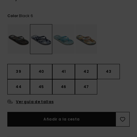
frecuentes y
accede a
nuestro
Black 6
Color
formulario de
contacto.
Consultar
las FAQ
39
40
41
42
43
44
45
46
47
Ver guía de tallas
Añadir a la cesta