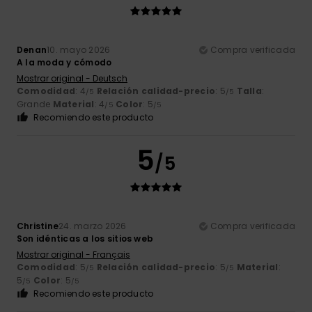
Denan
10. mayo 2026
Compra verificada
A la moda y cómodo
Mostrar original - Deutsch
Comodidad
: 4
Relación calidad-precio
: 5
Talla
:
/5
/5
Grande
Material
: 4
Color
: 5
/5
/5
Recomiendo este producto
5
/5
Christine
24. marzo 2026
Compra verificada
Son idénticas a los sitios web
Mostrar original - Français
Comodidad
: 5
Relación calidad-precio
: 5
Material
:
/5
/5
5
Color
: 5
/5
/5
Recomiendo este producto