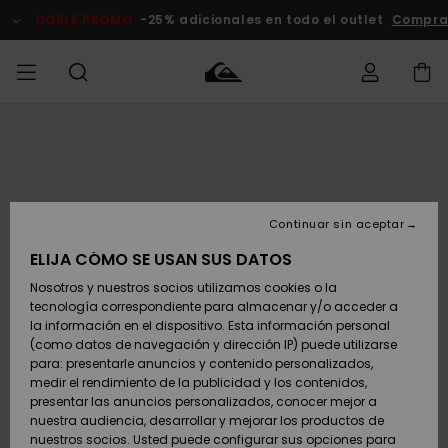
Pasar
a
DOBLE PROMO
-25% adicionales en todo el outlet
Compra
la
información
del
producto
Accede a tu
HOMBRE
Ropa
Ropa
Shop
Surf Shop
Tienda
Outlet
pedido
Hombre
Snow
Hombre
Hombre
NIÑO
Envio
Accesorios
Accesorios
Novedades
Continuar sin aceptar
Surf Shop
Outlet
MUJER
Niño
Tienda
Niños
Devoluciones
ELIJA CÓMO SE USAN SUS DATOS
Snow Niños
Zapatos y
Zapatos y
Destacados
Nosotros y nuestros socios utilizamos cookies o la
chanclas
chanclas
SURF
tecnología correspondiente para almacenar y/o acceder a
Pago
Highlights
Outlet
la información en el dispositivo. Esta información personal
Tienda
Mujer
(como datos de navegación y dirección IP) puede utilizarse
Snow
SNOW
Snow Mujer
Tarjeta de
para: presentarle anuncios y contenido personalizados,
Surf
Surf
regalo
medir el rendimiento de la publicidad y los contenidos,
Comunidad
presentar las anuncios personalizados, conocer mejor a
DOBLE
nuestra audiencia, desarrollar y mejorar los productos de
Destacados
PROMO
Quiksilver
Snow
Snow
nuestros socios. Usted puede configurar sus opciones para