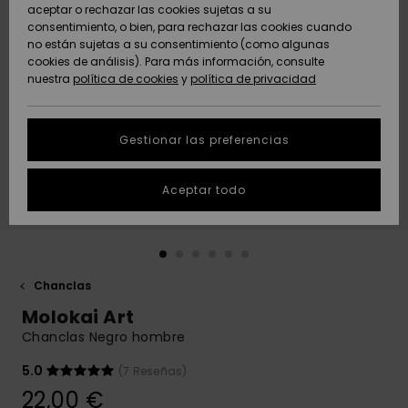
Freedom
aceptar o rechazar las cookies sujetas a su
consentimiento, o bien, para rechazar las cookies cuando
Comunidad
AYUDA &
no están sujetas a su consentimiento (como algunas
Protección de
Novedades
Novedades
CONTACTO
cookies de análisis). Para más información, consulte
datos
nuestra
política de cookies
y
política de privacidad
personales
SOSTENIBILIDAD
Destacados
Destacados
Guía de tallas
Gestionar las preferencias
TIENDAS
Inicia una
Aceptar todo
QUIKSILVER APP
conversación
para obtener
la respuesta
LISTA DE
más rápida a
FAVORITOS
tu pregunta.
Chanclas
Iniciar una
Molokai Art
conversación
Chanclas Negro hombre
Encuentra
respuestas a
5.0
(7 Reseñas)
las preguntas
22,00 €
más