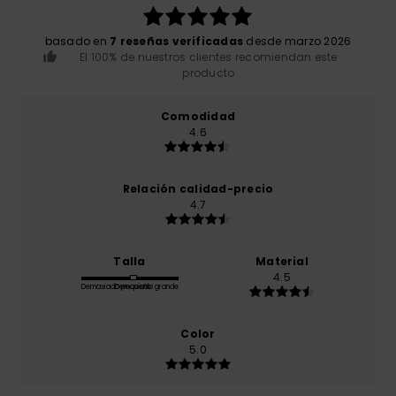
basado en
7 reseñas verificadas
desde marzo 2026
El 100% de nuestros clientes recomiendan este
producto
Comodidad
4.6
Relación calidad-precio
4.7
Talla
Material
4.5
Demasiado pequeño
Demasiado grande
Color
5.0