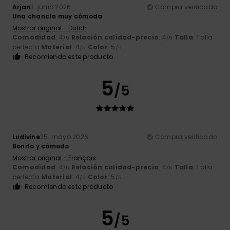
Arjan
3. junio 2026
Compra verificada
Una chancla muy cómoda
Mostrar original - Dutch
Comodidad
: 4
Relación calidad-precio
: 4
Talla
: Talla
/5
/5
perfecta
Material
: 4
Color
: 5
/5
/5
Recomiendo este producto
5
/5
Ludivine
25. mayo 2026
Compra verificada
Bonito y cómodo
Mostrar original - Français
Comodidad
: 4
Relación calidad-precio
: 4
Talla
: Talla
/5
/5
perfecta
Material
: 4
Color
: 5
/5
/5
Recomiendo este producto
5
/5