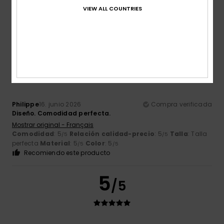
Comodidad
: 5
Relación calidad-precio
: 5
Talla
: Talla
VIEW ALL COUNTRIES
/5
/5
perfecta
Color
: 5
/5
Recomiendo este producto
5
/5
Philippe
16. junio 2026
Compra verificada
Diseño. Comodidad perfecta.
Mostrar original - Français
Comodidad
: 5
Relación calidad-precio
: 5
Talla
: Talla
/5
/5
perfecta
Material
: 5
Color
: 5
/5
/5
Recomiendo este producto
5
/5