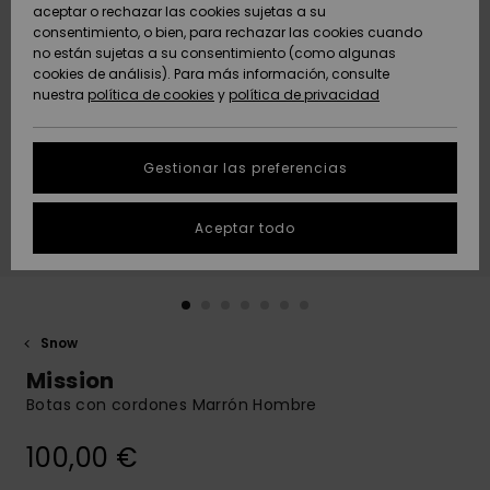
Freedom
aceptar o rechazar las cookies sujetas a su
consentimiento, o bien, para rechazar las cookies cuando
Comunidad
AYUDA &
no están sujetas a su consentimiento (como algunas
Protección de
Novedades
Novedades
CONTACTO
cookies de análisis). Para más información, consulte
datos
nuestra
política de cookies
y
política de privacidad
personales
SOSTENIBILIDAD
Destacados
Destacados
Guía de tallas
Gestionar las preferencias
TIENDAS
Inicia una
Aceptar todo
QUIKSILVER APP
conversación
para obtener
la respuesta
LISTA DE
más rápida a
FAVORITOS
tu pregunta.
Snow
Iniciar una
Mission
conversación
Botas con cordones Marrón Hombre
Encuentra
respuestas a
100,00 €
las preguntas
más