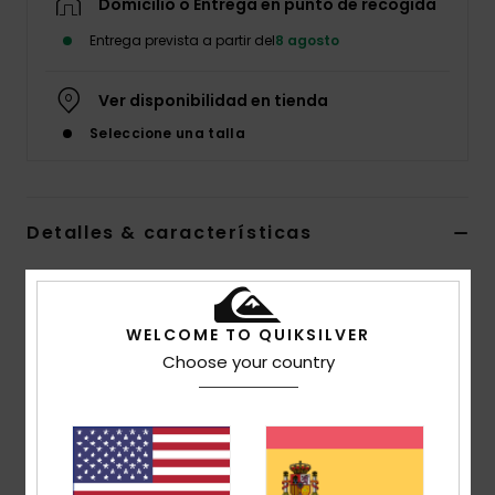
Domicilio o Entrega en punto de recogida
Entrega prevista a partir del
8 agosto
Ver disponibilidad en tienda
Seleccione una talla
Detalles & características
Botas con cordones Marrón Hombre
Style
EQYB700006
Código de color
brn
WELCOME TO QUIKSILVER
Choose your country
Características
Parte superior:
parte superior de piel sintética con
forro polar cálido
Suela:
suela de goma resistente para mayor