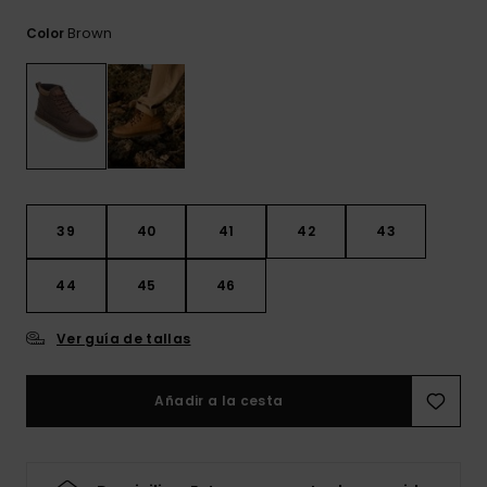
frecuentes y
accede a
Brown
Color
nuestro
formulario de
contacto.
Consultar
las FAQ
39
40
41
42
43
44
45
46
Ver guía de tallas
Añadir a la cesta