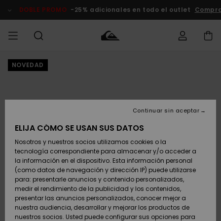
Pasar
a
DOBLE PROMO
-25% adicionales en todo el outlet
Compra
la
información
del
producto
NOVEDAD
Accede a tu
HOMBRE
Ropa
Ropa
Shop
Surf Shop
Tienda
Outlet
pedido
Hombre
Snow
Hombre
Hombre
NIÑO
Envio
Accesorios
Accesorios
Novedades
Continuar sin aceptar
Surf Shop
Outlet
MUJER
Niño
Tienda
Niños
Devoluciones
ELIJA CÓMO SE USAN SUS DATOS
Snow Niños
Zapatos y
Zapatos y
Destacados
Nosotros y nuestros socios utilizamos cookies o la
chanclas
chanclas
SURF
tecnología correspondiente para almacenar y/o acceder a
Pago
Highlights
Outlet
la información en el dispositivo. Esta información personal
Tienda
Mujer
(como datos de navegación y dirección IP) puede utilizarse
Snow
SNOW
Snow Mujer
Tarjeta de
para: presentarle anuncios y contenido personalizados,
Surf
Surf
regalo
medir el rendimiento de la publicidad y los contenidos,
Comunidad
presentar las anuncios personalizados, conocer mejor a
DOBLE
nuestra audiencia, desarrollar y mejorar los productos de
Destacados
PROMO
Quiksilver
Snow
Snow
nuestros socios. Usted puede configurar sus opciones para