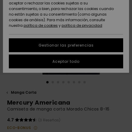
Freedom
aceptar o rechazar las cookies sujetas a su
consentimiento, o bien, para rechazar las cookies cuando
Comunidad
AYUDA &
no están sujetas a su consentimiento (como algunas
Protección de
Novedades
Novedades
CONTACTO
cookies de análisis). Para más información, consulte
datos
nuestra
política de cookies
y
política de privacidad
personales
SOSTENIBILIDAD
Destacados
Destacados
Guía de tallas
Gestionar las preferencias
TIENDAS
Inicia una
Aceptar todo
QUIKSILVER APP
conversación
para obtener
la respuesta
LISTA DE
más rápida a
FAVORITOS
tu pregunta.
Manga Corta
Iniciar una
Mercury Americana
conversación
Camiseta de manga corta Morado Chicos 8-16
Encuentra
respuestas a
4.7
(3 Reseñas)
las preguntas
ECO-BONUS
más