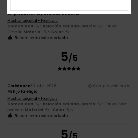
Florence
17. julio 2026
Compra verificada
Un producto muy cómodo de llevar
Mostrar original - Français
Comodidad
: 5
Relación calidad-precio
: 5
Talla
:
/5
/5
Grande
Material
: 5
Color
: 5
/5
/5
Recomiendo este producto
5
/5
Christophe
30. abril 2026
Compra verificada
Mi hijo la eligió
Mostrar original - Français
Comodidad
: 5
Relación calidad-precio
: 5
Talla
: Talla
/5
/5
perfecta
Material
: 5
Color
: 5
/5
/5
Recomiendo este producto
5
/5