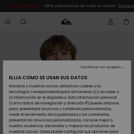
Pasar
a
DOBLE PROMO
-25% adicionales en todo el outlet
Compra
la
información
del
producto
Accede a tu
HOMBRE
Ropa
Ropa
Shop
Surf Shop
Tienda
Outlet
pedido
Hombre
Snow
Hombre
Hombre
NIÑO
Envio
Accesorios
Accesorios
Novedades
Continuar sin aceptar
Surf Shop
Outlet
MUJER
Niño
Tienda
Niños
Devoluciones
ELIJA CÓMO SE USAN SUS DATOS
Snow Niños
Zapatos y
Zapatos y
Destacados
Nosotros y nuestros socios utilizamos cookies o la
chanclas
chanclas
SURF
tecnología correspondiente para almacenar y/o acceder a
Pago
Highlights
Outlet
la información en el dispositivo. Esta información personal
Tienda
Mujer
(como datos de navegación y dirección IP) puede utilizarse
Snow
SNOW
Snow Mujer
Tarjeta de
para: presentarle anuncios y contenido personalizados,
Surf
Surf
regalo
medir el rendimiento de la publicidad y los contenidos,
Comunidad
presentar las anuncios personalizados, conocer mejor a
DOBLE
nuestra audiencia, desarrollar y mejorar los productos de
Destacados
PROMO
Quiksilver
Snow
Snow
nuestros socios. Usted puede configurar sus opciones para