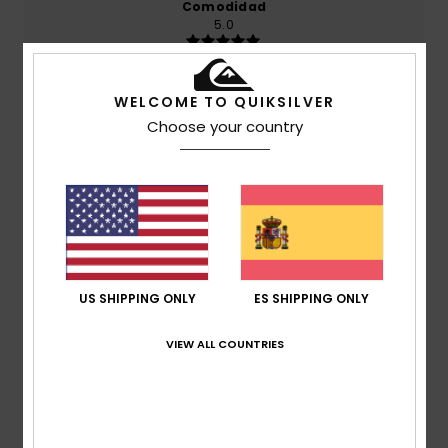
Comodidad
5.0
Relación calidad-precio
WELCOME TO QUIKSILVER
5.0
Choose your country
Talla
Material
5.0
Demasiado pequeño
Demasiado grande
Color
5.0
US SHIPPING ONLY
ES SHIPPING ONLY
VIEW ALL COUNTRIES
4
/5