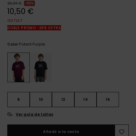
frecuentes y
28,00 €
63%
accede a
10,50 €
nuestro
formulario de
OUTLET
contacto.
DOBLE PROMO -25% EXTRA
Consultar
las FAQ
Potent Purple
Color
8
10
12
14
16
Ver guía de tallas
Añadir a la cesta