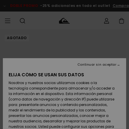
Pasar
a
DOBLE PROMO
-25% adicionales en todo el outlet
Comprar 
la
información
del
producto
AGOTADO
Accede a tu
HOMBRE
Ropa
Ropa
Shop
Surf Shop
Tienda
Outlet
pedido
Hombre
Snow
Hombre
Hombre
NIÑO
Envio
Accesorios
Accesorios
Novedades
Continuar sin aceptar
Surf Shop
Outlet
MUJER
Niño
Tienda
Niños
Devoluciones
ELIJA CÓMO SE USAN SUS DATOS
Snow Niños
Zapatos y
Zapatos y
Destacados
Nosotros y nuestros socios utilizamos cookies o la
chanclas
chanclas
SURF
tecnología correspondiente para almacenar y/o acceder a
Pago
Highlights
Outlet
la información en el dispositivo. Esta información personal
Tienda
Mujer
(como datos de navegación y dirección IP) puede utilizarse
Snow
SNOW
Snow Mujer
Tarjeta de
para: presentarle anuncios y contenido personalizados,
Surf
Surf
regalo
medir el rendimiento de la publicidad y los contenidos,
Comunidad
presentar las anuncios personalizados, conocer mejor a
DOBLE
nuestra audiencia, desarrollar y mejorar los productos de
Destacados
PROMO
Quiksilver
Snow
Snow
nuestros socios. Usted puede configurar sus opciones para