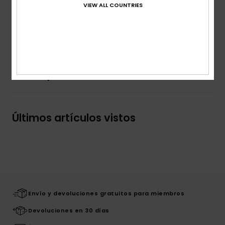
Volumen:
3 L de capacidad
VIEW ALL COUNTRIES
Marca:
logo de tela
Composición
[Tejido principal] 100% poliéster reciclado
Envíos y Devoluciones
Últimos artículos vistos
Envío y devoluciones gratuitos para miembros
Devoluciones en 30 días