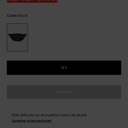
DOBLE PROMO -25% EXTRA
frecuentes y
accede a
nuestro
Black
Color
formulario de
contacto.
Consultar
las FAQ
1SZ
Agotado
Este artículo se encuentra fuera de stock.
Comprar otras opciones