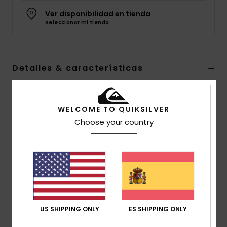
Ver disponibilidad en tienda
Seleccionar mi tienda
Detalles & características
Riñonera Negro Hombre
Style
EQYBA03188
Código de color
kvj0
WELCOME TO QUIKSILVER
Choose your country
Características
Tejido:
Tejido microripstop 100% poliéster reciclado
Compartimentos:
múltiples compartimentos
organizadores
Bolsillos:
múltiples bolsillos
Correas:
Correas ajustables en la cintura
US SHIPPING ONLY
ES SHIPPING ONLY
Dimensiones:
15 [L] x 40 [A] x 18 [P] cm