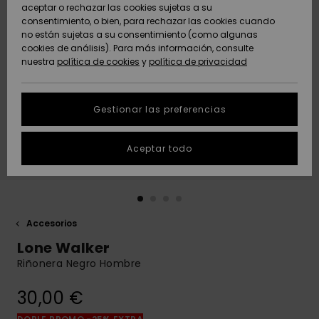
Freedom
aceptar o rechazar las cookies sujetas a su
consentimiento, o bien, para rechazar las cookies cuando
Comunidad
AYUDA &
no están sujetas a su consentimiento (como algunas
Protección de
Novedades
Novedades
CONTACTO
cookies de análisis). Para más información, consulte
datos
nuestra
política de cookies
y
política de privacidad
personales
SOSTENIBILIDAD
Destacados
Destacados
Guía de tallas
Gestionar las preferencias
TIENDAS
Inicia una
Aceptar todo
QUIKSILVER APP
conversación
para obtener
la respuesta
LISTA DE
más rápida a
FAVORITOS
tu pregunta.
Accesorios
Iniciar una
Lone Walker
conversación
Riñonera Negro Hombre
Encuentra
respuestas a
30,00 €
las preguntas
más