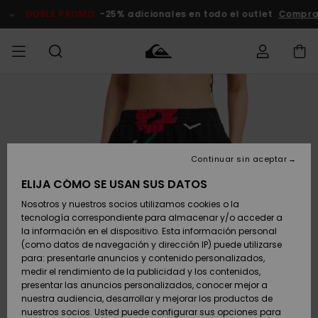
Pasar
a
DOBLE PROMO
-25% adicionales en todo el outlet
Compra
la
información
del
producto
Accede a tu
HOMBRE
Ropa
Ropa
Shop
Surf Shop
Tienda
Outlet
pedido
Hombre
Snow
Hombre
Hombre
NIÑO
Envio
Accesorios
Accesorios
Novedades
Continuar sin aceptar
Surf Shop
Outlet
MUJER
Niño
Tienda
Niños
Devoluciones
ELIJA CÓMO SE USAN SUS DATOS
Snow Niños
Zapatos y
Zapatos y
Destacados
Nosotros y nuestros socios utilizamos cookies o la
chanclas
chanclas
SURF
tecnología correspondiente para almacenar y/o acceder a
Pago
Highlights
Outlet
la información en el dispositivo. Esta información personal
Tienda
Mujer
(como datos de navegación y dirección IP) puede utilizarse
Snow
SNOW
Snow Mujer
Tarjeta de
para: presentarle anuncios y contenido personalizados,
Surf
Surf
regalo
medir el rendimiento de la publicidad y los contenidos,
Comunidad
presentar las anuncios personalizados, conocer mejor a
DOBLE
nuestra audiencia, desarrollar y mejorar los productos de
Destacados
PROMO
Quiksilver
Snow
Snow
nuestros socios. Usted puede configurar sus opciones para