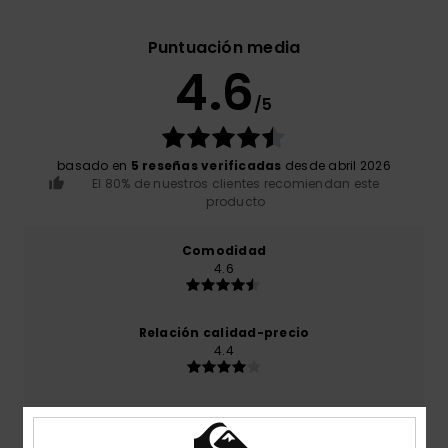
Puntuación media
4.6
/5
basado en
5 reseñas verificadas
desde abril 2026
El 80% de nuestros clientes recomiendan este
producto
Comodidad
4.6
Relación calidad-precio
4.4
Talla
Material
4.6
Demasiado pequeño
Demasiado grande