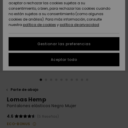
Freedom
aceptar o rechazar las cookies sujetas a su
consentimiento, o bien, para rechazar las cookies cuando
Comunidad
AYUDA &
no están sujetas a su consentimiento (como algunas
Protección de
Novedades
Novedades
CONTACTO
cookies de análisis). Para más información, consulte
datos
nuestra
política de cookies
y
política de privacidad
personales
SOSTENIBILIDAD
Destacados
Destacados
Guía de tallas
Gestionar las preferencias
TIENDAS
Inicia una
Aceptar todo
QUIKSILVER APP
conversación
para obtener
la respuesta
LISTA DE
más rápida a
FAVORITOS
tu pregunta.
Parte de abajo
Iniciar una
Lomas Hemp
conversación
Pantalones elásticos Negro Mujer
Encuentra
respuestas a
4.6
(5 Reseñas)
las preguntas
ECO-BONUS
más