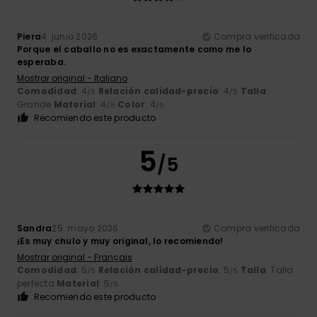
Piera
4. junio 2026
Compra verificada
Porque el caballo no es exactamente como me lo
esperaba.
Mostrar original - Italiano
Comodidad
: 4
Relación calidad-precio
: 4
Talla
:
/5
/5
Grande
Material
: 4
Color
: 4
/5
/5
Recomiendo este producto
5
/5
Sandra
25. mayo 2026
Compra verificada
¡Es muy chulo y muy original, lo recomiendo!
Mostrar original - Français
Comodidad
: 5
Relación calidad-precio
: 5
Talla
: Talla
/5
/5
perfecta
Material
: 5
/5
Recomiendo este producto