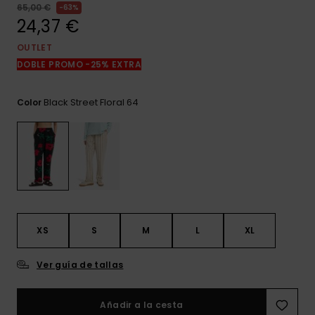
frecuentes y
65,00 €
63%
accede a
24,37 €
nuestro
formulario de
OUTLET
contacto.
DOBLE PROMO -25% EXTRA
Consultar
las FAQ
Black Street Floral 64
Color
XS
S
M
L
XL
Ver guía de tallas
Añadir a la cesta