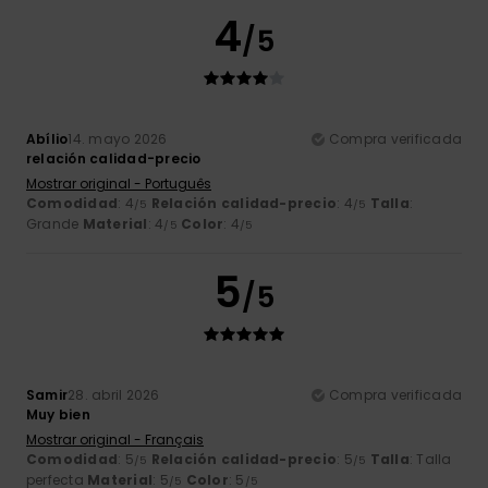
4
/5
Abílio
14. mayo 2026
Compra verificada
relación calidad-precio
Mostrar original - Português
Comodidad
: 4
Relación calidad-precio
: 4
Talla
:
/5
/5
Grande
Material
: 4
Color
: 4
/5
/5
5
/5
Samir
28. abril 2026
Compra verificada
Muy bien
Mostrar original - Français
Comodidad
: 5
Relación calidad-precio
: 5
Talla
: Talla
/5
/5
perfecta
Material
: 5
Color
: 5
/5
/5