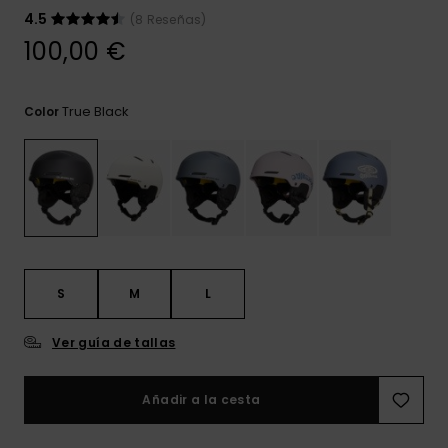
frecuentes y
4.5
(8 Reseñas)
accede a
nuestro
100,00 €
formulario de
contacto.
True Black
Color
Consultar
las FAQ
S
M
L
Ver guía de tallas
Añadir a la cesta