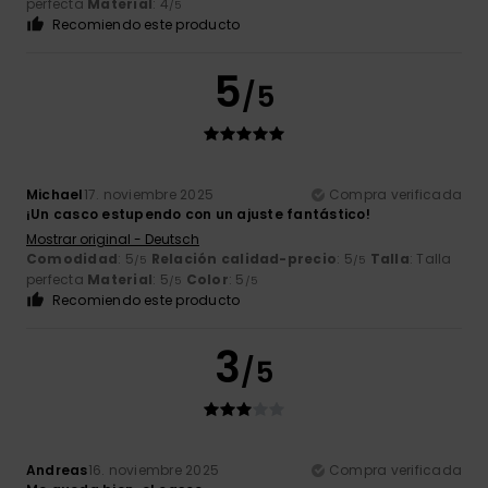
perfecta
Material
: 4
/5
Recomiendo este producto
5
/5
Michael
17. noviembre 2025
Compra verificada
¡Un casco estupendo con un ajuste fantástico!
Mostrar original - Deutsch
Comodidad
: 5
Relación calidad-precio
: 5
Talla
: Talla
/5
/5
perfecta
Material
: 5
Color
: 5
/5
/5
Recomiendo este producto
3
/5
Andreas
16. noviembre 2025
Compra verificada