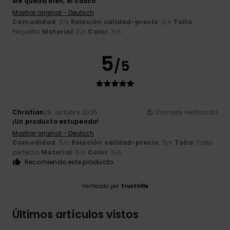
Me queda bien, el casco
Mostrar original - Deutsch
Comodidad
: 3
Relación calidad-precio
: 3
Talla
:
/5
/5
Pequeño
Material
: 3
Color
: 3
/5
/5
5
/5
Christian
29. octubre 2025
Compra verificada
¡Un producto estupendo!
Mostrar original - Deutsch
Comodidad
: 5
Relación calidad-precio
: 5
Talla
: Talla
/5
/5
perfecta
Material
: 5
Color
: 5
/5
/5
Recomiendo este producto
Verificado por
TrustVille
Últimos artículos vistos