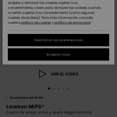
Freedom
aceptar o rechazar las cookies sujetas a su
consentimiento, o bien, para rechazar las cookies cuando
Comunidad
AYUDA &
no están sujetas a su consentimiento (como algunas
Protección de
Novedades
Novedades
CONTACTO
cookies de análisis). Para más información, consulte
datos
nuestra
política de cookies
y
política de privacidad
personales
SOSTENIBILIDAD
Destacados
Destacados
Guía de tallas
Gestionar las preferencias
TIENDAS
Inicia una
Aceptar todo
QUIKSILVER APP
conversación
para obtener
la respuesta
LISTA DE
más rápida a
VER EL VIDEO
FAVORITOS
tu pregunta.
Iniciar una
conversación
Accesorios de Snow
Encuentra
respuestas a
Lawson MIPS®
las preguntas
Casco de esquí, snow y skate Negro hombre
más