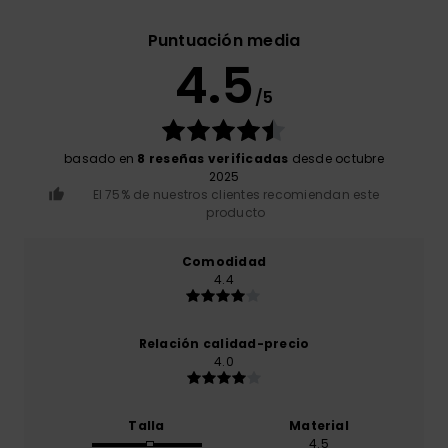
Puntuación media
4.5
/5
basado en
8 reseñas verificadas
desde octubre
2025
El 75% de nuestros clientes recomiendan este
producto
Comodidad
4.4
Relación calidad-precio
4.0
Talla
Material
4.5