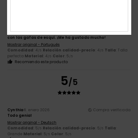
Edgar
7. febrero 2026
Compra verificada
Un look deportivo y moderno, que combina a la perfección
con las gafas de esquí. ¡Me ha gustado mucho!
Mostrar original - Português
Comodidad
: 4
Relación calidad-precio
: 4
Talla
: Talla
/5
/5
perfecta
Material
: 4
Color
: 5
/5
/5
Recomiendo este producto
5
/5
Cynthia
6. enero 2026
Compra verificada
Todo genial
Mostrar original - Deutsch
Comodidad
: 5
Relación calidad-precio
: 5
Talla
:
/5
/5
Grande
Material
: 5
Color
: 5
/5
/5