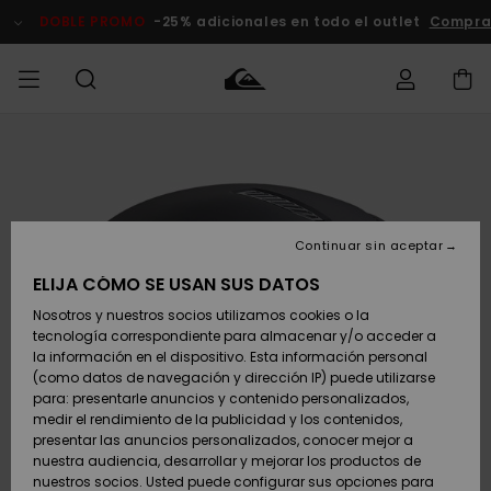
Pasar
a
DOBLE PROMO
-25% adicionales en todo el outlet
Compra
la
información
del
producto
Accede a tu
HOMBRE
Ropa
Ropa
Shop
Surf Shop
Tienda
Outlet
pedido
Hombre
Snow
Hombre
Hombre
NIÑO
Envio
Accesorios
Accesorios
Novedades
Continuar sin aceptar
Surf Shop
Outlet
MUJER
Niño
Tienda
Niños
Devoluciones
ELIJA CÓMO SE USAN SUS DATOS
Snow Niños
Zapatos y
Zapatos y
Destacados
Nosotros y nuestros socios utilizamos cookies o la
chanclas
chanclas
SURF
tecnología correspondiente para almacenar y/o acceder a
Pago
Highlights
Outlet
la información en el dispositivo. Esta información personal
Tienda
Mujer
(como datos de navegación y dirección IP) puede utilizarse
Snow
SNOW
Snow Mujer
Tarjeta de
para: presentarle anuncios y contenido personalizados,
Surf
Surf
regalo
medir el rendimiento de la publicidad y los contenidos,
Comunidad
presentar las anuncios personalizados, conocer mejor a
DOBLE
nuestra audiencia, desarrollar y mejorar los productos de
Destacados
PROMO
Quiksilver
Snow
Snow
nuestros socios. Usted puede configurar sus opciones para