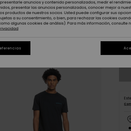
: presentarle anuncios y contenido personalizados, medir el rendimie
enidos, presentar las anuncios personalizados, conocer mejor a nues
 los productos de nuestros socios. Usted puede configurar sus opcio
sujetas a su consentimiento, o bien, para rechazar las cookies cuand
como algunas cookies de análisis). Para más información, consulte 
privacidad
28
referencias
Ace
3
Est
Com