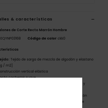
lles & características
alones de Corte Recto Marrón Hombre
EQYNP03168
Código de color
ckk0
terísticas
ejido:
Tejido de sarga de mezcla de algodón y elastano
 g / m2]
onstrucción vertical elástica
acto cachemir suave
orte:
corte recto cómodo, normal en las piernas y
o hacia los bajos
intura:
cintura fija con cierre de cremallera y botón
avado:
tejido lavado a las enzimas con suavizante
arche Quiksilver en el bolsillo de parche posterior