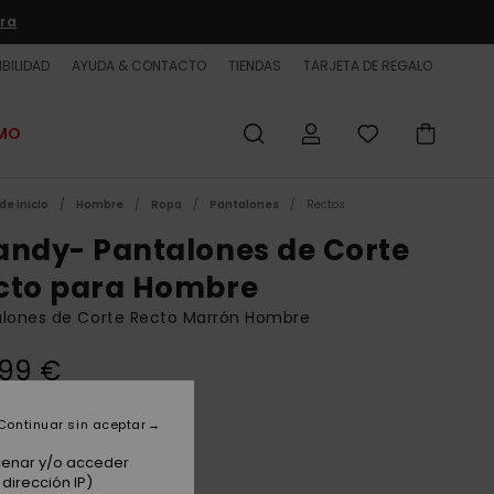
ra
BILIDAD
AYUDA & CONTACTO
TIENDAS
TARJETA DE REGALO
OMO
de inicio
Hombre
Ropa
Pantalones
Rectos
andy- Pantalones de Corte
cto para Hombre
alones de Corte Recto Marrón Hombre
,99 €
Continuar sin aceptar
Plage
acenar y/o acceder
dirección IP)