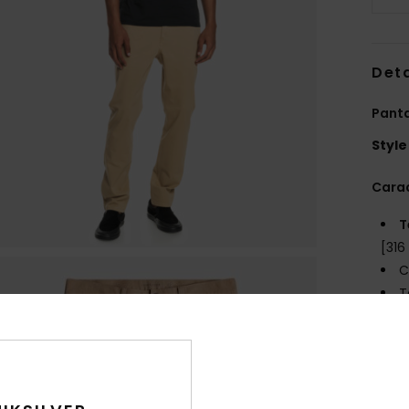
Deta
Pant
Style
Carac
T
[316
C
T
C
rect
c
l
P