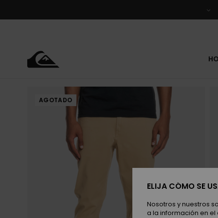
Pasar
a
la
información
del
producto
H
AGOTADO
ELIJA CÓMO SE U
Nosotros y nuestros s
a la información en el