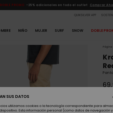
DOBLE PROMO
-25% adicionales en todo el outlet
Comprar Aho
QUIKSILVER APP
SOSTENI
OMBRE
NIÑO
MUJER
SURF
SNOW
DOBLE PR
Página 
Kr
Re
Pant
69
SAN SUS DATOS
Color
ocios utilizamos cookies o la tecnología correspondiente para alm
 dispositivo. Esta información personal (como datos de navegación y 