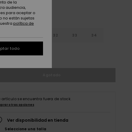
nto de la
tra audiencia,
nes para aceptar o
o no están sujetas
nuestra
política de
30
31
32
33
34
ptar todo
6
38
Agotado
e artículo se encuentra fuera de stock.
prar otras opciones
Ver disponibilidad en tienda
Seleccione una talla