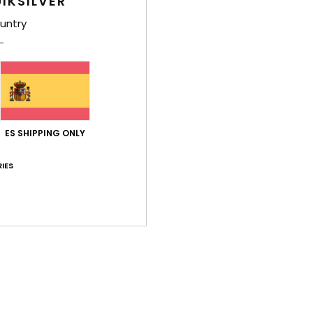
IKSILVER
der
untry
Comp
Env
ES SHIPPING ONLY
IES