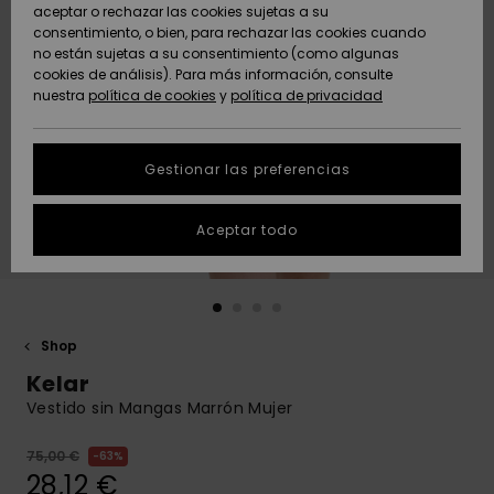
Freedom
aceptar o rechazar las cookies sujetas a su
consentimiento, o bien, para rechazar las cookies cuando
Comunidad
AYUDA &
no están sujetas a su consentimiento (como algunas
Protección de
Novedades
Novedades
CONTACTO
cookies de análisis). Para más información, consulte
datos
nuestra
política de cookies
y
política de privacidad
personales
SOSTENIBILIDAD
Destacados
Destacados
Guía de tallas
Gestionar las preferencias
TIENDAS
Inicia una
Aceptar todo
QUIKSILVER APP
conversación
para obtener
la respuesta
LISTA DE
más rápida a
FAVORITOS
tu pregunta.
Shop
Iniciar una
Kelar
conversación
Vestido sin Mangas Marrón Mujer
Encuentra
respuestas a
75,00 €
63%
las preguntas
28,12 €
más