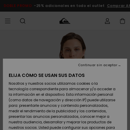
Pasar
a
DOBLE PROMO
-25% adicionales en todo el outlet
Compra
la
información
del
producto
Accede a tu
HOMBRE
Ropa
Ropa
Shop
Surf Shop
Tienda
Outlet
pedido
Hombre
Snow
Hombre
Hombre
NIÑO
Envio
Accesorios
Accesorios
Novedades
Continuar sin aceptar
Surf Shop
Outlet
MUJER
Niño
Tienda
Niños
Devoluciones
ELIJA CÓMO SE USAN SUS DATOS
Snow Niños
Zapatos y
Zapatos y
Destacados
Nosotros y nuestros socios utilizamos cookies o la
chanclas
chanclas
SURF
tecnología correspondiente para almacenar y/o acceder a
Pago
Highlights
Outlet
la información en el dispositivo. Esta información personal
Tienda
Mujer
(como datos de navegación y dirección IP) puede utilizarse
Snow
SNOW
Snow Mujer
Tarjeta de
para: presentarle anuncios y contenido personalizados,
Surf
Surf
regalo
medir el rendimiento de la publicidad y los contenidos,
Comunidad
presentar las anuncios personalizados, conocer mejor a
DOBLE
nuestra audiencia, desarrollar y mejorar los productos de
Destacados
PROMO
Quiksilver
Snow
Snow
nuestros socios. Usted puede configurar sus opciones para