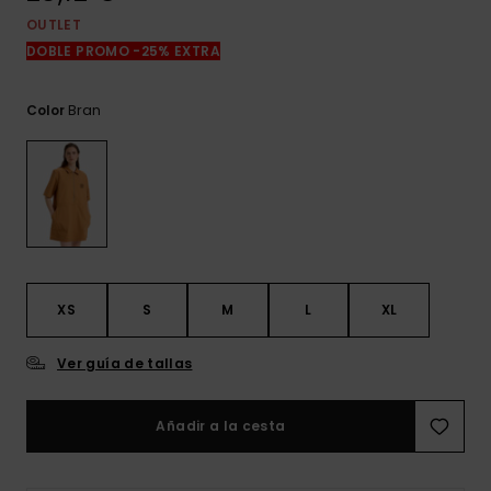
frecuentes y
OUTLET
accede a
nuestro
DOBLE PROMO -25% EXTRA
formulario de
contacto.
Bran
Color
Consultar
las FAQ
XS
S
M
L
XL
Ver guía de tallas
Añadir a la cesta