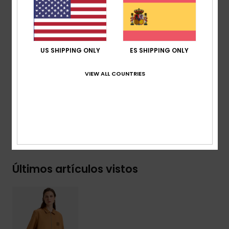
Cuello:
Cuello camisero con cremallera central
Bordado Quiksilver de temporada en el pecho
Canesú en la cintura
Bolsillos de parche en la parte delantera
US SHIPPING ONLY
ES SHIPPING ONLY
Pack de etiquetas recicladas Quiksilver
VIEW ALL COUNTRIES
Composición
[Tejido principal] 100% algodón orgánico
Envíos y Devoluciones
Últimos artículos vistos