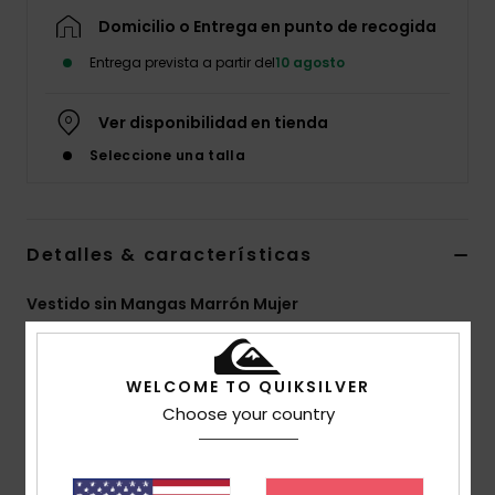
Domicilio o Entrega en punto de recogida
Entrega prevista a partir del
10 agosto
Ver disponibilidad en tienda
Seleccione una talla
Detalles & características
Vestido sin Mangas Marrón Mujer
Style
EQWWD03119
Código de color
cmn0
WELCOME TO QUIKSILVER
Características
Choose your country
Tipo:
Vestido de manga corta
Tejido:
100% lona de algodón orgánico (326g)
corte:
corte extra grande