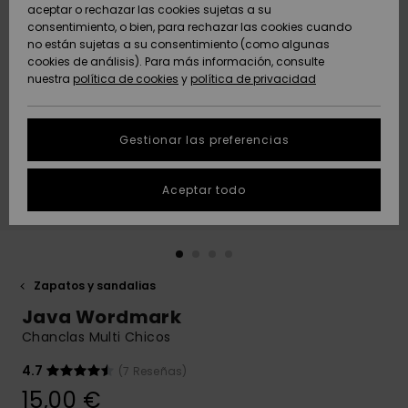
Freedom
aceptar o rechazar las cookies sujetas a su
consentimiento, o bien, para rechazar las cookies cuando
Comunidad
AYUDA &
no están sujetas a su consentimiento (como algunas
Protección de
Novedades
Novedades
CONTACTO
cookies de análisis). Para más información, consulte
datos
nuestra
política de cookies
y
política de privacidad
personales
SOSTENIBILIDAD
Destacados
Destacados
Guía de tallas
Gestionar las preferencias
TIENDAS
Inicia una
Aceptar todo
QUIKSILVER APP
conversación
para obtener
la respuesta
LISTA DE
más rápida a
FAVORITOS
tu pregunta.
Zapatos y sandalias
Iniciar una
Java Wordmark
conversación
Chanclas Multi Chicos
Encuentra
respuestas a
4.7
(7 Reseñas)
las preguntas
15,00 €
más