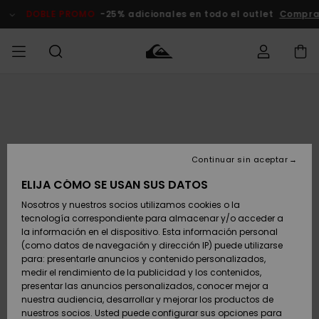
Pasar
a
DOBLE PROMO
-25% adicionales en todo el outlet
Compra
la
información
del
producto
Accede a tu
HOMBRE
Ropa
Ropa
Shop
Surf Shop
Tienda
Outlet
pedido
Hombre
Snow
Hombre
Hombre
NIÑO
Envio
Accesorios
Accesorios
Novedades
Continuar sin aceptar
Surf Shop
Outlet
MUJER
Niño
Tienda
Niños
Devoluciones
ELIJA CÓMO SE USAN SUS DATOS
Snow Niños
Zapatos y
Zapatos y
Destacados
Nosotros y nuestros socios utilizamos cookies o la
chanclas
chanclas
SURF
tecnología correspondiente para almacenar y/o acceder a
Pago
Highlights
Outlet
la información en el dispositivo. Esta información personal
Tienda
Mujer
(como datos de navegación y dirección IP) puede utilizarse
Snow
SNOW
Snow Mujer
Tarjeta de
para: presentarle anuncios y contenido personalizados,
Surf
Surf
regalo
medir el rendimiento de la publicidad y los contenidos,
Comunidad
presentar las anuncios personalizados, conocer mejor a
DOBLE
nuestra audiencia, desarrollar y mejorar los productos de
Destacados
PROMO
Quiksilver
Snow
Snow
nuestros socios. Usted puede configurar sus opciones para