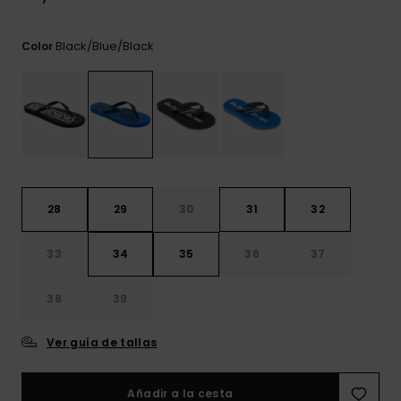
frecuentes y
accede a
nuestro
Black/blue/black
Color
formulario de
contacto.
Consultar
las FAQ
28
29
30
31
32
33
34
35
36
37
38
39
Ver guía de tallas
Añadir a la cesta