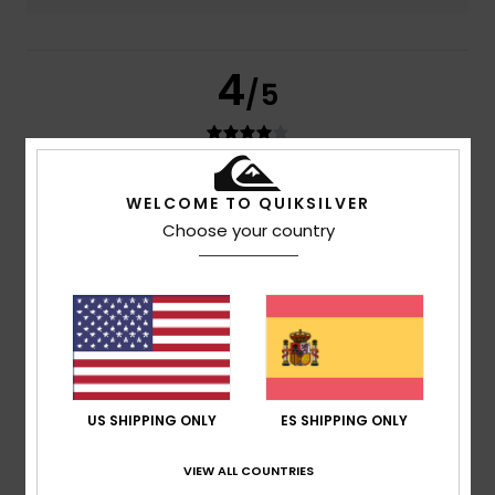
4
/5
Pascal
16. julio 2026
Compra verificada
WELCOME TO QUIKSILVER
Queda bien
Choose your country
Mostrar original - Deutsch
Comodidad
: 5
Relación calidad-precio
: 4
Talla
: Talla
/5
/5
perfecta
Material
: 5
Color
: 5
/5
/5
Recomiendo este producto
5
/5
US SHIPPING ONLY
ES SHIPPING ONLY
VIEW ALL COUNTRIES
Geraldine
1. julio 2026
Compra verificada
Relación calidad-precio