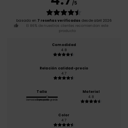
/5
basado en
7 reseñas verificadas
desde abril 2026
El 86% de nuestros clientes recomiendan este
producto
Comodidad
4.8
Relación calidad-precio
4.7
Talla
Material
4.8
Demasiado pequeño
Demasiado grande
Color
4.7