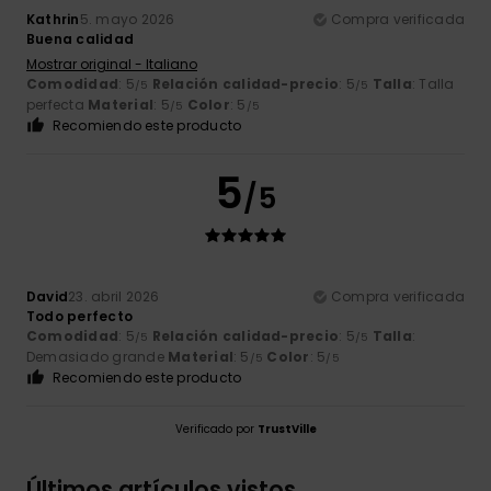
Kathrin
5. mayo 2026
Compra verificada
Buena calidad
Mostrar original - Italiano
Comodidad
: 5
Relación calidad-precio
: 5
Talla
: Talla
/5
/5
perfecta
Material
: 5
Color
: 5
/5
/5
Recomiendo este producto
5
/5
David
23. abril 2026
Compra verificada
Todo perfecto
Comodidad
: 5
Relación calidad-precio
: 5
Talla
:
/5
/5
Demasiado grande
Material
: 5
Color
: 5
/5
/5
Recomiendo este producto
Verificado por
TrustVille
Últimos artículos vistos