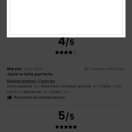
Mostrar original - Français
Comodidad
: 5
Relación calidad-precio
: 5
Talla
: Talla
/5
/5
perfecta
Material
: 5
Color
: 4
/5
/5
Recomiendo este producto
4
/5
Marylin
1. julio 2026
Compra verificada
Justo la talla perfecta
Mostrar original - Français
Comodidad
: 4
Relación calidad-precio
: 4
Talla
: Talla
/5
/5
perfecta
Material
: 4
Color
: 4
/5
/5
Recomiendo este producto
5
/5