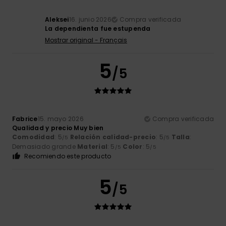
Aleksei
16. junio 2026
Compra verificada
La dependienta fue estupenda
Mostrar original - Français
5
/5
Fabrice
15. mayo 2026
Compra verificada
Qualidad y precio Muy bien
Comodidad
: 5
Relación calidad-precio
: 5
Talla
:
/5
/5
Demasiado grande
Material
: 5
Color
: 5
/5
/5
Recomiendo este producto
5
/5