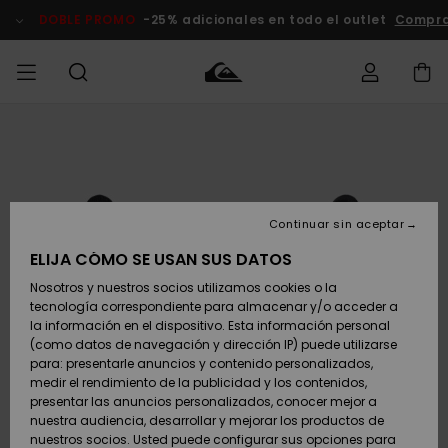
Pasar
a
DOBLE PROMO
-25% adicionales en todo el outlet
Compra
la
información
del
producto
Accede a tu
HOMBRE
Ropa
Ropa
Shop
Surf Shop
Tienda
Outlet
pedido
Hombre
Snow
Hombre
Hombre
NIÑO
Envio
Accesorios
Accesorios
Novedades
Continuar sin aceptar
Surf Shop
Outlet
MUJER
Niño
Tienda
Niños
Devoluciones
ELIJA CÓMO SE USAN SUS DATOS
Snow Niños
Zapatos y
Zapatos y
Destacados
Nosotros y nuestros socios utilizamos cookies o la
chanclas
chanclas
SURF
tecnología correspondiente para almacenar y/o acceder a
Pago
Highlights
Outlet
la información en el dispositivo. Esta información personal
Tienda
Mujer
(como datos de navegación y dirección IP) puede utilizarse
Snow
SNOW
Snow Mujer
Tarjeta de
para: presentarle anuncios y contenido personalizados,
Surf
Surf
regalo
medir el rendimiento de la publicidad y los contenidos,
Comunidad
presentar las anuncios personalizados, conocer mejor a
DOBLE
nuestra audiencia, desarrollar y mejorar los productos de
Destacados
PROMO
Quiksilver
Snow
Snow
nuestros socios. Usted puede configurar sus opciones para