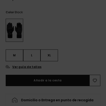
frecuentes y
accede a
nuestro
Black
Color
formulario de
contacto.
Consultar
las FAQ
M
L
XL
Ver guía de tallas
Añadir a la cesta
Domicilio o Entrega en punto de recogida