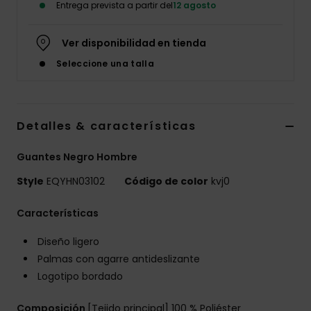
Entrega prevista a partir del
12 agosto
Ver disponibilidad en tienda
Seleccione una talla
Detalles & características
Guantes Negro Hombre
Style
EQYHN03102
Código de color
kvj0
Características
Diseño ligero
Palmas con agarre antideslizante
Logotipo bordado
Composición
[Tejido principal] 100 % Poliéster