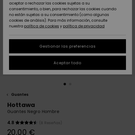
Freedom
aceptar o rechazar las cookies sujetas a su
consentimiento, o bien, para rechazar las cookies cuando
Comunidad
AYUDA &
no están sujetas a su consentimiento (como algunas
Protección de
Novedades
Novedades
CONTACTO
cookies de análisis). Para más información, consulte
datos
nuestra
política de cookies
y
política de privacidad
personales
SOSTENIBILIDAD
Destacados
Destacados
Guía de tallas
Gestionar las preferencias
TIENDAS
Inicia una
Aceptar todo
QUIKSILVER APP
conversación
para obtener
la respuesta
LISTA DE
más rápida a
FAVORITOS
tu pregunta.
Guantes
Iniciar una
Hottawa
conversación
Guantes Negro Hombre
Encuentra
respuestas a
4.8
(8 Reseñas)
las preguntas
20,00 €
más