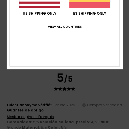
/5
US SHIPPING ONLY
ES SHIPPING ONLY
VIEW ALL COUNTRIES
Aurelie
25. enero 2026
Compra verificada
Es la primera vez que compro guantes de Quiksilver y no
tengo nada que objetar, son perfectos
Mostrar original - Français
Relación calidad-precio
: 5
Talla
: Talla perfecta
Material
:
/5
5
Color
: 5
/5
/5
Recomiendo este producto
5
/5
Client anonyme vérifié
21. enero 2026
Compra verificada
Guantes de abrigo
Mostrar original - Français
Comodidad
: 5
Relación calidad-precio
: 4
Talla
:
/5
/5
Grande
Material
: 5
Color
: 5
/5
/5