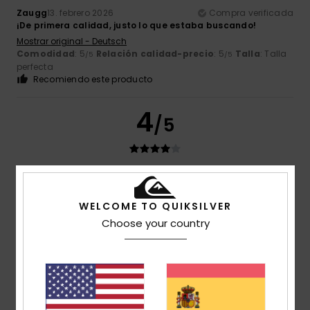
Zaugg
13. febrero 2026
Compra verificada
¡De primera calidad, justo lo que estaba buscando!
Mostrar original - Deutsch
Comodidad
: 5
Relación calidad-precio
: 5
Talla
: Talla
/5
/5
perfecta
Recomiendo este producto
4
/5
Client anonyme vérifié
26. enero 2026
Compra verificada
Cálidos y cómodos, con el pulgar un poco más ancho que
WELCOME TO QUIKSILVER
los demás dedos
Choose your country
Mostrar original - Português
Comodidad
: 5
Relación calidad-precio
: 5
Talla
:
/5
/5
Grande
Material
: 5
Color
: 4
/5
/5
Recomiendo este producto
5